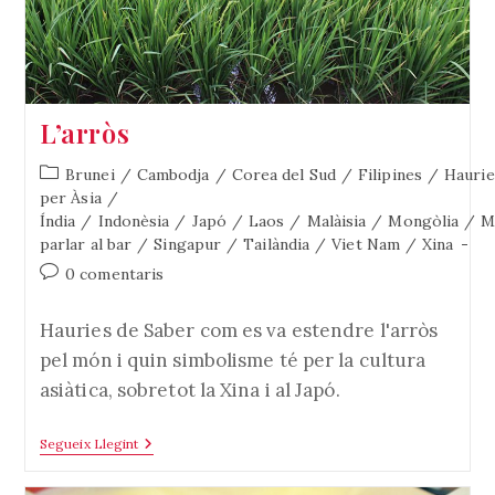
L’arròs
Categoria
Brunei
/
Cambodja
/
Corea del Sud
/
Filipines
/
Haurie
de
per Àsia
/
l'entrada:
Índia
/
Indonèsia
/
Japó
/
Laos
/
Malàisia
/
Mongòlia
/
M
parlar al bar
/
Singapur
/
Tailàndia
/
Viet Nam
/
Xina
Comentaris
0 comentaris
de
l'entrada:
Hauries de Saber com es va estendre l'arròs
pel món i quin simbolisme té per la cultura
asiàtica, sobretot la Xina i al Japó.
L’arròs
Segueix Llegint