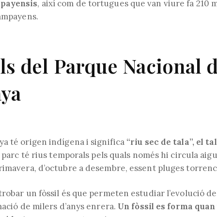
payensis
, així com de tortugues que van viure fa 210 
lampayens.
ils del Parque Nacional 
ya
a té origen indígena i significa
“riu sec de tala”, el ta
 parc té rius temporals pels quals només hi circula aig
rimavera, d’octubre a desembre, essent pluges torrenci
robar un fòssil és que permeten estudiar l’evolució de 
mació de milers d’anys enrera.
Un fòssil es forma quan