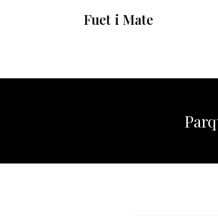
Vés
Fuet i Mate
al
contingut
Parq