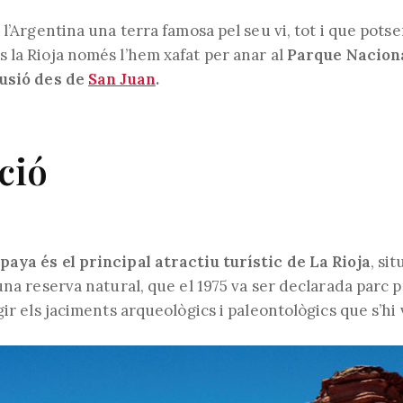
l'entrada:
de
l'entrada:
 l’Argentina una terra famosa pel seu vi, tot i que pots
 la Rioja només l’hem xafat per anar al
Parque Nacion
rusió des de
San Juan
.
ció
aya és el principal atractiu turístic de La Rioja
, si
una reserva natural, que el 1975 va ser declarada parc 
gir els jaciments arqueològics i paleontològics que s’hi 