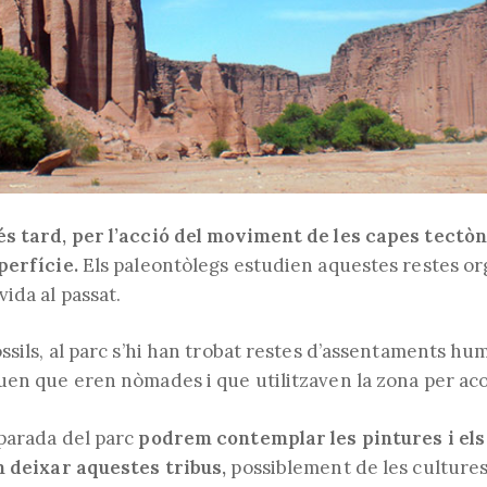
s tard, per l’acció del moviment de les capes tectòni
perfície.
Els paleontòlegs estudien aquestes restes o
ida al passat.
ssils, al parc s’hi han trobat restes d’assentaments hum
uen que eren nòmades i que utilitzaven la zona per ac
parada del parc
podrem contemplar les pintures i els 
n deixar aquestes tribus,
possiblement de les cultures