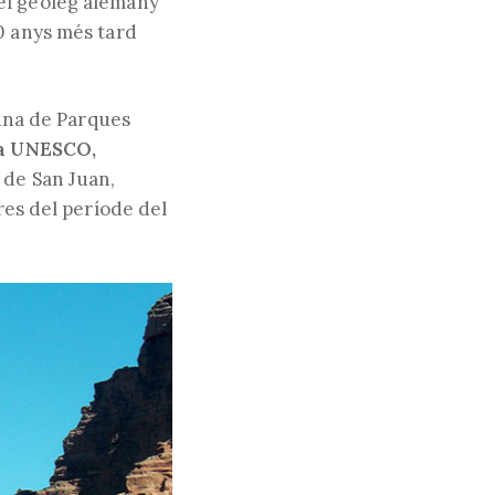
el geòleg alemany
0 anys més tard
tina de Parques
la UNESCO,
 de San Juan,
res del període del