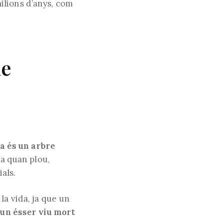
milions d’anys, com
de
la és un arbre
ua quan plou,
als.
la vida, ja que un
 un ésser viu mort