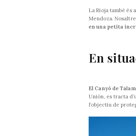
La Rioja també és a
Mendoza. Nosaltres
en una petita inc
En situa
El Canyó de Talamp
Unión, es tracta d’
l’objectiu de prote