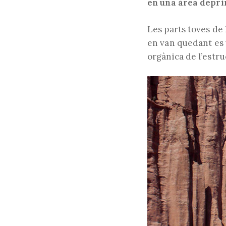
en una àrea depr
Les parts toves de 
en van quedant es 
orgànica de l’estru