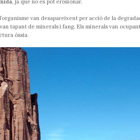
imida
, ja que no es pot erosionar.
l’organisme van desapareixent per acció de la degradac
van tapant de minerals i fang. Els minerals van ocupant
ctura òssia.