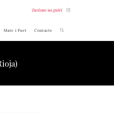
Turisme no guiri
Mate i Fuet
Contacte
Alterna
la
ioja)
cerca
al
lloc