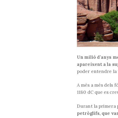
Un milió d’anys mé
apareixent a la su
poder entendre la v
A més a més dels fò
1180 dC que es cre
Durant la primera 
petròglifs, que va