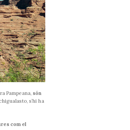
ierra Pampeana,
són
schigualasto, s’hi ha
ures com el