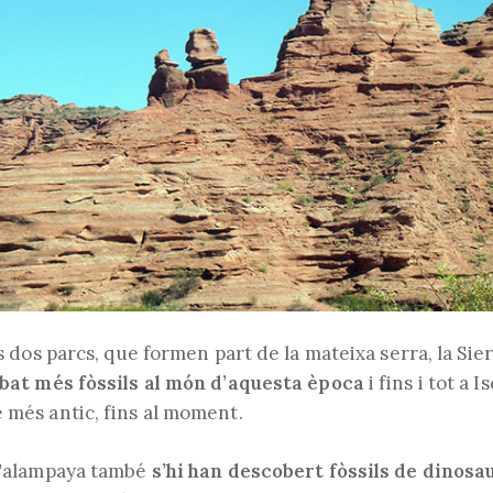
els dos parcs, que formen part de la mateixa serra, la S
robat més fòssils al món d’aquesta època
i fins i tot a I
 més antic, fins al moment.
a Talampaya també
s’hi han descobert fòssils de dinosa