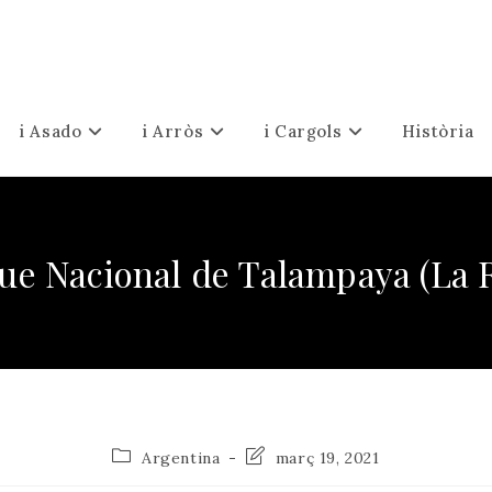
i Asado
i Arròs
i Cargols
Història
ue Nacional de Talampaya (La R
Categoria
Última
Argentina
març 19, 2021
de
modificació