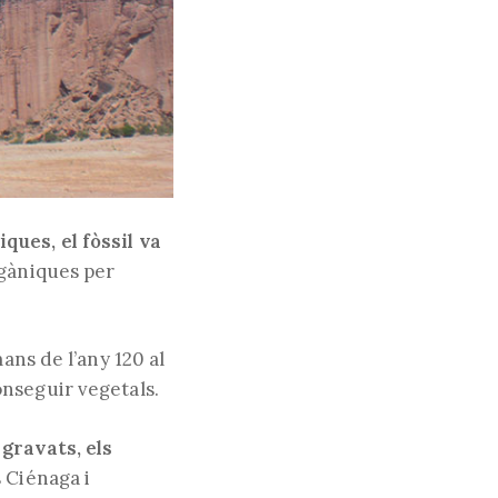
ques, el fòssil va
rgàniques per
ans de l’any 120 al
onseguir vegetals.
gravats, els
 Ciénaga i