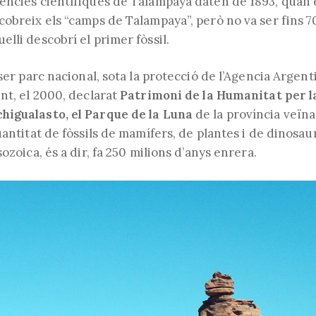
ències científiques de Talampaya daten de 1893, quan 
cobreix els “camps de Talampaya”, però no va ser fins 7
lli descobrí el primer fòssil.
 ser parc nacional, sota la protecció de l’Agencia Argen
nt, el 2000, declarat
Patrimoni de la Humanitat per 
higualasto, el Parque de la Luna
de la província veïna
uantitat de fòssils de mamífers, de plantes i de dinosau
ozoica, és a dir, fa 250 milions d’anys enrera.