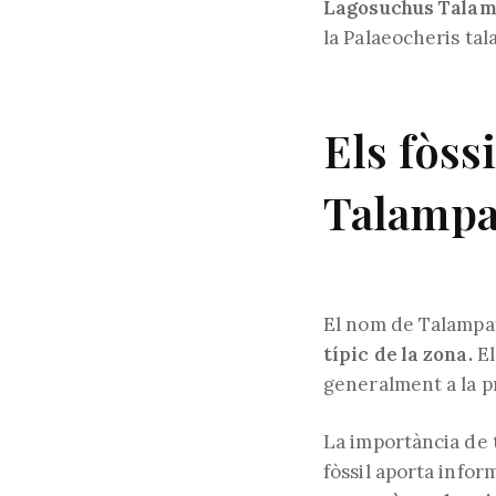
Lagosuchus Talam
la Palaeocheris ta
Els fòss
Talampa
El nom de Talampay
típic de la zona.
El
generalment a la p
La importància de t
fòssil aporta infor