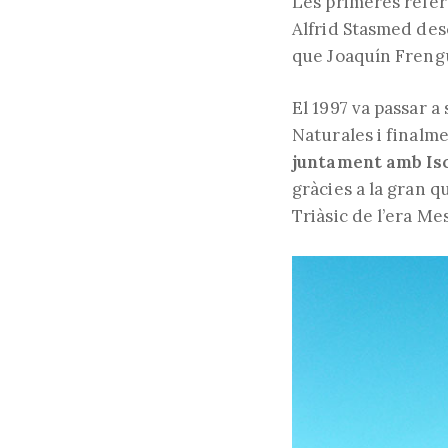
Les primeres refer
Alfrid Stasmed des
que Joaquín Frengue
El 1997 va passar a
Naturales i finalme
juntament amb Isc
gràcies a la gran q
Triàsic de l’era Mes