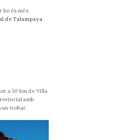
er ho és més
al de Talampaya
web
tuat a 50 km de Villa
provincial amb
van trobar.