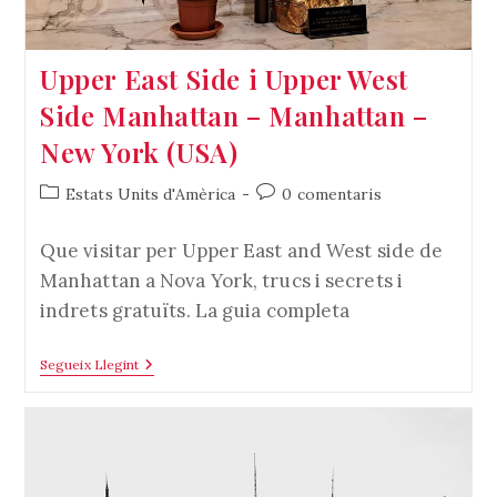
Upper East Side i Upper West
Side Manhattan – Manhattan –
New York (USA)
Categoria
Comentaris
Estats Units d'Amèrica
0 comentaris
de
de
l'entrada:
l'entrada:
Que visitar per Upper East and West side de
Manhattan a Nova York, trucs i secrets i
indrets gratuïts. La guia completa
Upper
Segueix Llegint
East
Side
I
Upper
West
Side
Manhattan