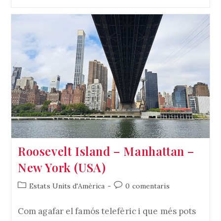
Island
–
Manhattan
–
New
York
(USA)
Roosevelt Island – Manhattan –
New York (USA)
Categoria
Comentaris
Estats Units d'Amèrica
0 comentaris
de
de
l'entrada:
l'entrada:
Com agafar el famós telefèric i que més pots