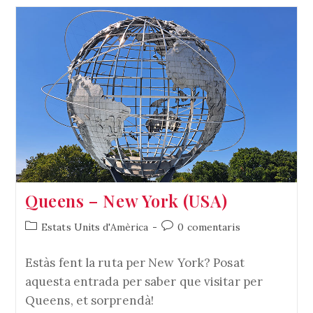
New
York
(USA)
Queens – New York (USA)
Categoria
Comentaris
Estats Units d'Amèrica
0 comentaris
de
de
l'entrada:
l'entrada:
Estàs fent la ruta per New York? Posat
aquesta entrada per saber que visitar per
Queens, et sorprendà!