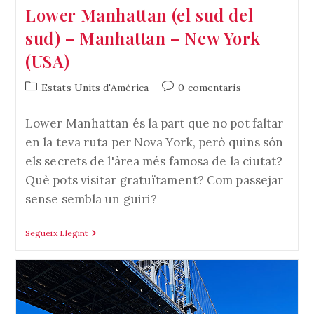
Lower Manhattan (el sud del
sud) – Manhattan – New York
(USA)
Categoria
Comentaris
Estats Units d'Amèrica
0 comentaris
de
de
l'entrada:
l'entrada:
Lower Manhattan és la part que no pot faltar
en la teva ruta per Nova York, però quins són
els secrets de l'àrea més famosa de la ciutat?
Què pots visitar gratuïtament? Com passejar
sense sembla un guiri?
Lower
Segueix Llegint
Manhattan
(el
Sud
Del
Sud)
–
Manhattan