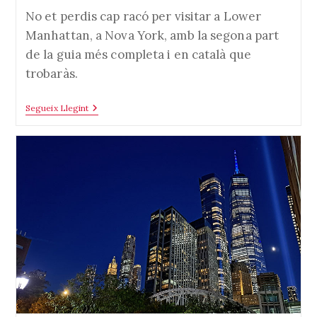
l'entrada:
l'entrada:
No et perdis cap racó per visitar a Lower
Manhattan, a Nova York, amb la segona part
de la guia més completa i en català que
trobaràs.
Lower
Segueix Llegint
Manhattan
(el
Nord
Del
Sud)
–
Manhattan
–
New
York
(USA)