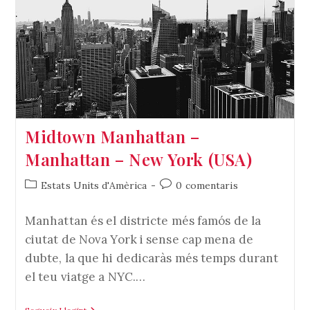
–
Manhattan
–
New
York
(USA)
Midtown Manhattan –
Manhattan – New York (USA)
Categoria
Comentaris
Estats Units d'Amèrica
0 comentaris
de
de
l'entrada:
l'entrada:
Manhattan és el districte més famós de la
ciutat de Nova York i sense cap mena de
dubte, la que hi dedicaràs més temps durant
el teu viatge a NYC.…