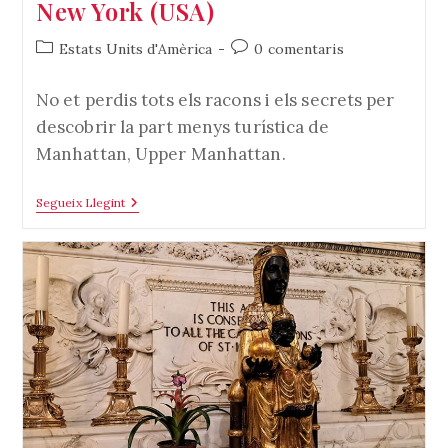
New York (USA)
Categoria
Comentaris
Estats Units d'Amèrica
0 comentaris
de
de
l'entrada:
l'entrada:
No et perdis tots els racons i els secrets per
descobrir la part menys turística de
Manhattan, Upper Manhattan.
Upper
Segueix Llegint
Manhattan
–
Manhattan
–
New
York
(USA)