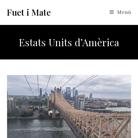
Vés
Fuet i Mate
al
Menú
contingut
Estats Units d’Amèrica