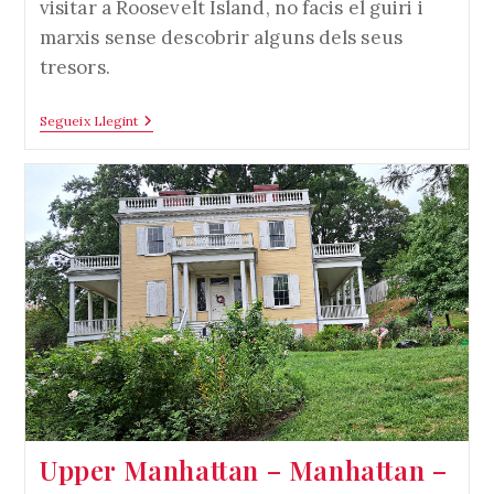
visitar a Roosevelt Island, no facis el guiri i
marxis sense descobrir alguns dels seus
tresors.
Roosevelt
Segueix Llegint
Island
–
Manhattan
–
New
York
(USA)
Upper Manhattan – Manhattan –