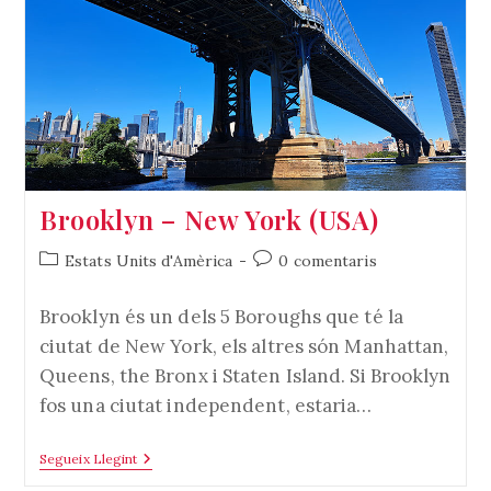
–
New
York
(USA)
Brooklyn – New York (USA)
Categoria
Comentaris
Estats Units d'Amèrica
0 comentaris
de
de
l'entrada:
l'entrada:
Brooklyn és un dels 5 Boroughs que té la
ciutat de New York, els altres són Manhattan,
Queens, the Bronx i Staten Island. Si Brooklyn
fos una ciutat independent, estaria…
Brooklyn
Segueix Llegint
–