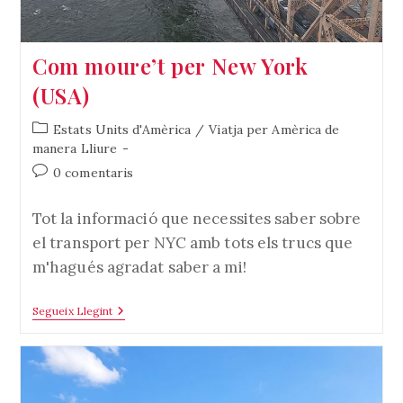
Com moure’t per New York
(USA)
Categoria
Estats Units d'Amèrica
/
Viatja per Amèrica de
de
manera Lliure
l'entrada:
Comentaris
0 comentaris
de
l'entrada:
Tot la informació que necessites saber sobre
el transport per NYC amb tots els trucs que
m'hagués agradat saber a mi!
Com
Segueix Llegint
Moure’t
Per
New
York
(USA)