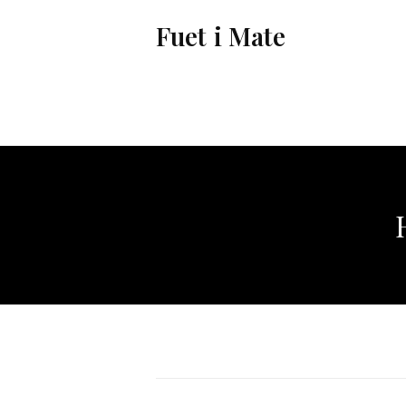
Vés
Fuet i Mate
al
contingut