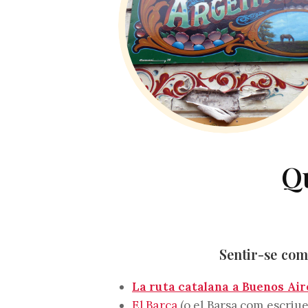
Qu
Sentir-se com
La ruta catalana a Buenos Air
El Barça
(o el Barsa com escriue