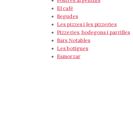
Postres argentins
El cafè
Begudes
Les pizzes i les pizzeries
Pizzeries, bodegons i parrilles
Bars Notables
Les botigues
Esmorzar