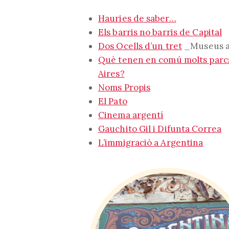
Hauries de saber…
Els barris no barris de Capital
Dos Ocells d’un tret
_Museus a
Què tenen en comú molts parcs
Aires?
Noms Propis
El Pato
Cinema argentí
Gauchito Gil i Difunta Correa
L’immigraciò a Argentina