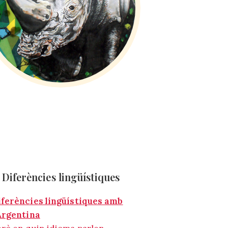
Diferències lingüístiques
iferències lingüístiques amb
’Argentina