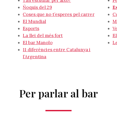
Tan estudiar per això?
Pe
Ñoquis del 29
E
Coses que no t’esperes pel carrer
Co
El Mundial
Me
Esports
Ve
La llei del més fort
El
El bar Manolo
L
11 diferències entre Catalunya i
l’Argentina
Per parlar al bar