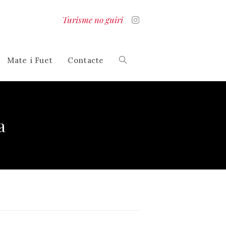
Turisme no guiri
Mate i Fuet
Contacte
Alterna
la
a
cerca
al
lloc