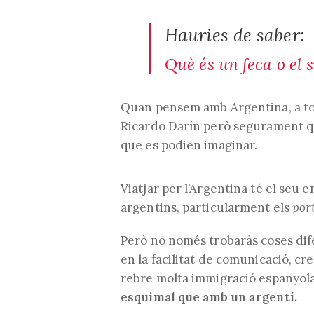
Hauries de saber:
Què és un feca o el s
Quan pensem amb Argentina, a toth
Ricardo Darín però segurament q
que es podien imaginar.
Viatjar per l’Argentina té el seu e
argentins, particularment els
por
Però no només trobaràs coses difer
en la facilitat de comunicació, c
rebre molta immigració espanyola
esquimal que amb un argentí.