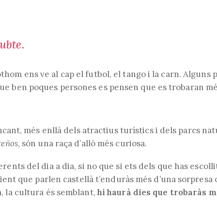
ubte.
om ens ve al cap el futbol, el tango i la carn. Alguns
ue ben poques persones es pensen que es trobaran mé
ncant, més enllà dels atractius turístics i dels parcs nat
teños
, són una raça d’allò més curiosa.
ents del dia a dia, si no que si ets dels que has escoll
reient que parlen castellà t’enduràs més d’una sorpresa
, la cultura és semblant,
hi haurà dies que trobaràs 