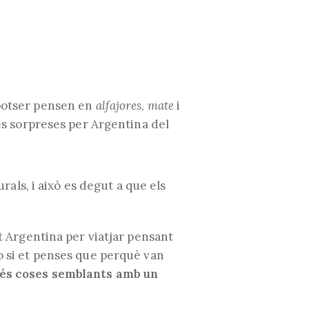
web
 potser pensen en
alfajores
,
mate
i
s sorpreses per Argentina del
urals, i això es degut a que els
it Argentina per viatjar pensant
 o si et penses que perquè van
més coses semblants amb un