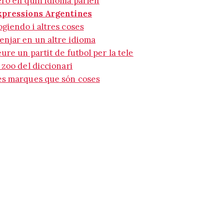
rò en quin idioma parlen
xpressions Argentines
giendo i altres coses
njar en un altre idioma
ure un partit de futbol per la tele
 zoo del diccionari
es marques que són coses