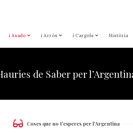
i Asado
i Arròs
i Cargols
Història
Hauries de Saber per l’Argentin
Coses que no t'esperes per l'Argentina