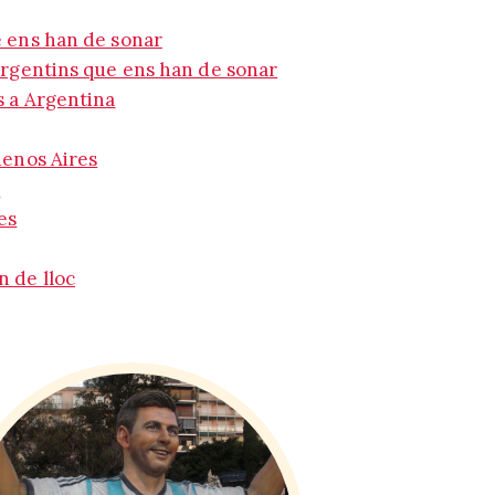
e ens han de sonar
argentins que ens han de sonar
s a Argentina
uenos Aires
s
es
 de lloc