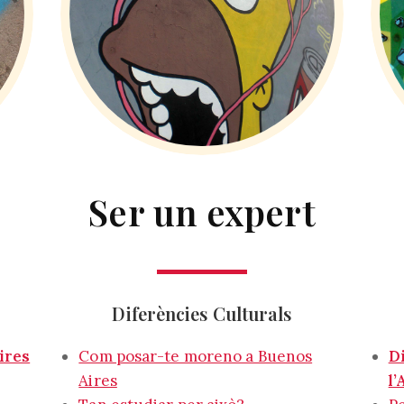
Ser un expert
Diferències Culturals
ires
Com posar-te moreno a Buenos
D
Aires
l