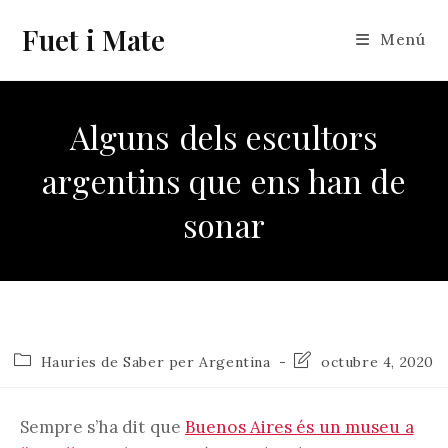
Vés
Fuet i Mate
al
Menú
contingut
Alguns dels escultors
argentins que ens han de
sonar
Categoria
Última
Hauries de Saber per Argentina
octubre 4, 2020
de
modificació
l'entrada:
de
l'entrada:
Sempre s’ha dit que
Buenos Aires és un museu a