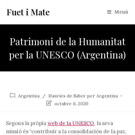
Vés
Fuet i Mate
al
Menú
contingut
Patrimoni de la Humanitat
per la UNESCO (Argentina)
Categoria
Argentina
/
Hauries de Saber per Argentina
de
Última
octubre 6, 2020
l'entrada:
modificació
de
l'entrada:
Segons la pròpia
web de la UNESCO
, la seva
missió és “contribuir a la consolidación de la paz,