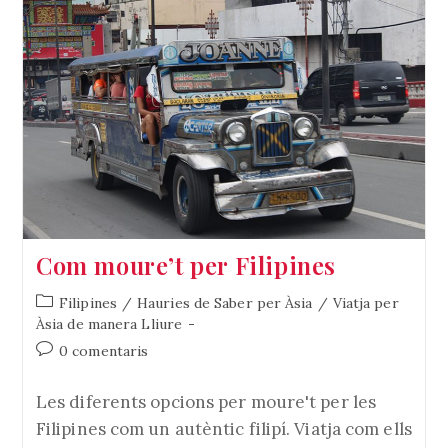
Com moure’t per Filipines
Categoria
Filipines
/
Hauries de Saber per Àsia
/
Viatja per
de
Àsia de manera Lliure
l'entrada:
Comentaris
0 comentaris
de
l'entrada:
Les diferents opcions per moure't per les
Filipines com un autèntic filipí. Viatja com ells