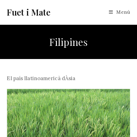
Vés
Fuet i Mate
al
Menú
contingut
Filipines
El país llatinoamericà dÀsia