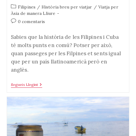
Categoria
Filipines
/
Història breu per viatjar
/
Viatja per
de
Àsia de manera Lliure
l'entrada:
Comentaris
0 comentaris
de
l'entrada:
Sabies que la història de les Filipines i Cuba
té molts punts en comú? Potser per això,
quan passeges per les Filpines et sents igual
que per un país llatinoamericà però en
anglès.
Breu
Segueix Llegint
Història
Per
Parlar
Al
Bar
Sobre
Filipines