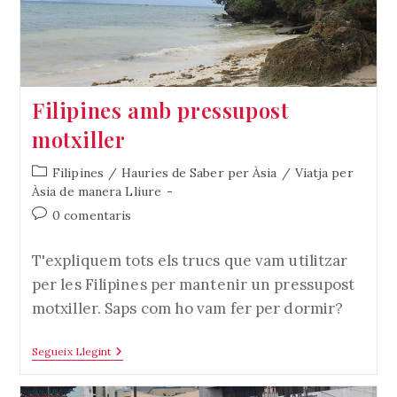
Filipines amb pressupost
motxiller
Categoria
Filipines
/
Hauries de Saber per Àsia
/
Viatja per
de
Àsia de manera Lliure
l'entrada:
Comentaris
0 comentaris
de
l'entrada:
T'expliquem tots els trucs que vam utilitzar
per les Filipines per mantenir un pressupost
motxiller. Saps com ho vam fer per dormir?
Filipines
Segueix Llegint
Amb
Pressupost
Motxiller