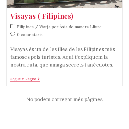
Visayas ( Filipines)
Categoria
Filipines
/
Viatja per Àsia de manera Lliure
de
Comentaris
0 comentaris
l'entrada:
de
l'entrada:
Visayas és un de les illes de les Filipines més
famoses pels turistes. Aquí t'expliquem la
nostra ruta, que amaga secrets i anècdotes.
Visayas
Segueix Llegint
(
Filipines)
No podem carregar més pàgines