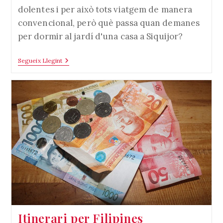
dolentes i per això tots viatgem de manera
convencional, però què passa quan demanes
per dormir al jardí d'una casa a Siquijor?
According
Segueix Llegint
To
The
Study
A
Filipines
Itinerari per Filipines