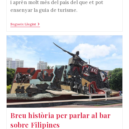
i aprèn molt més del país del que et pot
ensenyar la guia de turisme.
Com
Segueix Llegint
Moure’t
Per
Filipines
Breu història per parlar al bar
sobre Filipines