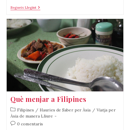
Luzon
Segueix Llegint
(Filipines)
Què menjar a Filipines
Categoria
Filipines
/
Hauries de Saber per Àsia
/
Viatja per
de
Àsia de manera Lliure
l'entrada:
Comentaris
0 comentaris
de