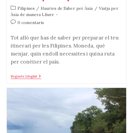
Categoria
Filipines
/
Hauries de Saber per Àsia
/
Viatja per
de
Àsia de manera Lliure
l'entrada:
Comentaris
0 comentaris
de
l'entrada:
Tot allò que has de saber per preparar el teu
itinerari per les Filipines. Moneda, què
menjar, quin endoll necessites i quina ruta
per conèixer el país.
Itinerari
Segueix Llegint
Per
Filipines