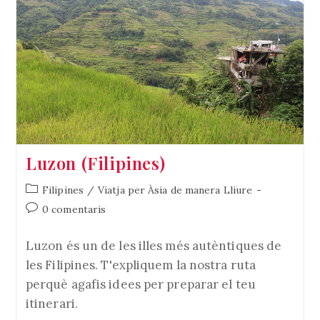
Luzon (Filipines)
Categoria
Filipines
/
Viatja per Àsia de manera Lliure
de
Comentaris
0 comentaris
l'entrada:
de
l'entrada:
Luzon és un de les illes més autèntiques de
les Filipines. T'expliquem la nostra ruta
perquè agafis idees per preparar el teu
itinerari.