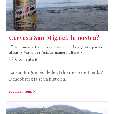
Cervesa San Miguel, la nostra?
Categoria
Filipines
/
Hauries de Saber per Àsia
/
Per parlar
de
al bar
/
Viatja per Àsia de manera Lliure
l'entrada:
Comentaris
0 comentaris
de
l'entrada:
La San Miguel és de les Filipines o de Lleida?
Descobreix la seva història.
Cervesa
Segueix Llegint
San
Miguel,
La
Nostra?