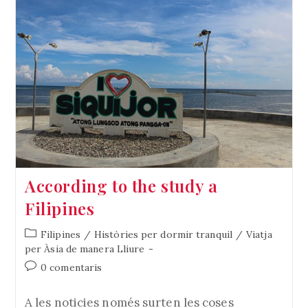
According to the study a
Filipines
Categoria
Filipines
/
Històries per dormir tranquil
/
Viatja
de
per Àsia de manera Lliure
l'entrada:
Comentaris
0 comentaris
de
l'entrada:
A les noticies només surten les coses