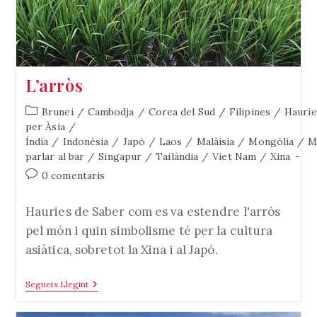
L’arròs
Categoria
Brunei
/
Cambodja
/
Corea del Sud
/
Filipines
/
Haurie
de
per Àsia
/
l'entrada:
Índia
/
Indonèsia
/
Japó
/
Laos
/
Malàisia
/
Mongòlia
/
M
parlar al bar
/
Singapur
/
Tailàndia
/
Viet Nam
/
Xina
Comentaris
0 comentaris
de
l'entrada:
Hauries de Saber com es va estendre l'arròs
pel món i quin simbolisme té per la cultura
asiàtica, sobretot la Xina i al Japó.
L’arròs
Segueix Llegint