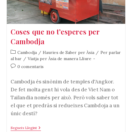
Coses que no t’esperes per
Cambodja
Categoria
Cambodja
/
Hauries de Saber per Àsia
/
Per parlar
de
al bar
/
Viatja per Àsia de manera Lliure
l'entrada:
Comentaris
0 comentaris
de
l'entrada:
Cambodja és sinònim de temples d'Angkor.
De fet molta gent hi vola des de Viet Nam o
Tailandia només per això. Però vols saber tot
el que et predràs si redueixes Cambdoja a un
únic destí?
Coses
Segueix Llegint