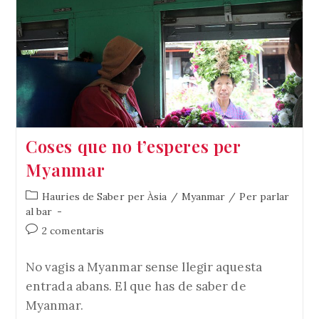
Shintoista
Al
Japó
Coses que no t’esperes per
Myanmar
Categoria
Hauries de Saber per Àsia
/
Myanmar
/
Per parlar
de
al bar
l'entrada:
Comentaris
2 comentaris
de
l'entrada:
No vagis a Myanmar sense llegir aquesta
entrada abans. El que has de saber de
Myanmar.