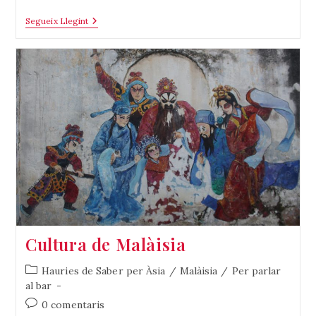
Coses
Segueix Llegint
Que
No
T’esperes
Per
Myanmar
Cultura de Malàisia
Categoria
Hauries de Saber per Àsia
/
Malàisia
/
Per parlar
de
al bar
l'entrada:
Comentaris
0 comentaris