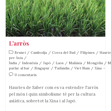
L’arròs
Categoria
Brunei
/
Cambodja
/
Corea del Sud
/
Filipines
/
Haurie
de
per Àsia
/
l'entrada:
Índia
/
Indonèsia
/
Japó
/
Laos
/
Malàisia
/
Mongòlia
/
M
parlar al bar
/
Singapur
/
Tailàndia
/
Viet Nam
/
Xina
Comentaris
0 comentaris
de
l'entrada:
Hauries de Saber com es va estendre l'arròs
pel món i quin simbolisme té per la cultura
asiàtica, sobretot la Xina i al Japó.