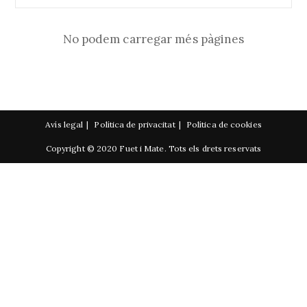
Que
No
T’esperes
Per
No podem carregar més pàgines
Cambodja
Avís legal
Política de privacitat
Política de cookies
Copyright © 2020 Fuet i Mate. Tots els drets reservats