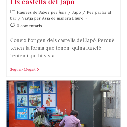
Els castells del Japó
Categoria
Hauries de Saber per Àsia
/
Japó
/
Per parlar al
de
bar
/
Viatja per Àsia de manera Lliure
l'entrada:
Comentaris
0 comentaris
de
l'entrada:
Coneix l'origen dels castells del Japó. Perquè
tenen la forma que tenen, quina funció
tenien i qui hi vivia.
Els
Segueix Llegint
Castells
Del
Japó