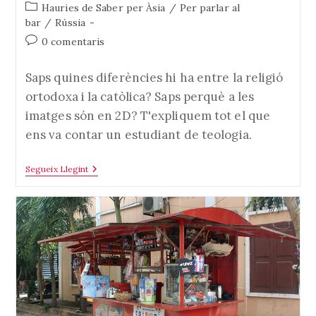
Categoria
Hauries de Saber per Àsia
/
Per parlar al
de
bar
/
Rússia
l'entrada:
Comentaris
0 comentaris
de
l'entrada:
Saps quines diferències hi ha entre la religió
ortodoxa i la catòlica? Saps perquè a les
imatges són en 2D? T'expliquem tot el que
ens va contar un estudiant de teologia.
Coses
Segueix Llegint
Per
No
Perdre’t
Sobre
La
Religió
Ortodoxa
Russa