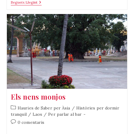
L’arròs
Segueix Llegint
Els nens monjos
Categoria
Hauries de Saber per Àsia
/
Històries per dormir
de
tranquil
/
Laos
/
Per parlar al bar
l'entrada:
Comentaris
0 comentaris
de