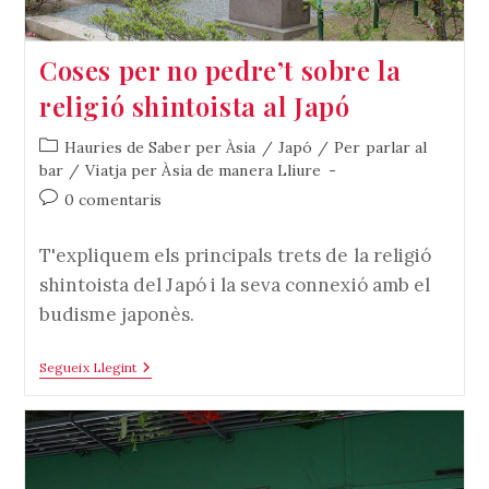
Coses per no pedre’t sobre la
religió shintoista al Japó
Categoria
Hauries de Saber per Àsia
/
Japó
/
Per parlar al
de
bar
/
Viatja per Àsia de manera Lliure
l'entrada:
Comentaris
0 comentaris
de
l'entrada:
T'expliquem els principals trets de la religió
shintoista del Japó i la seva connexió amb el
budisme japonès.
Coses
Segueix Llegint
Per
No
Pedre’t
Sobre
La
Religió