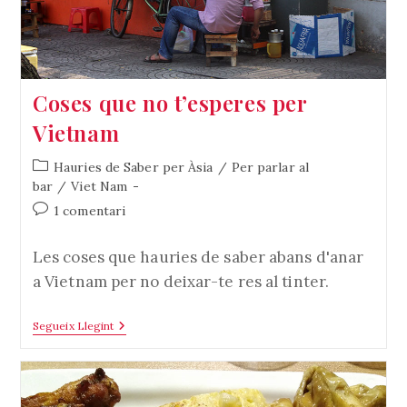
Coses que no t’esperes per
Vietnam
Categoria
Hauries de Saber per Àsia
/
Per parlar al
de
bar
/
Viet Nam
l'entrada:
Comentaris
1 comentari
de
l'entrada:
Les coses que hauries de saber abans d'anar
a Vietnam per no deixar-te res al tinter.
Coses
Segueix Llegint
Que
No
T’esperes
Per
Vietnam