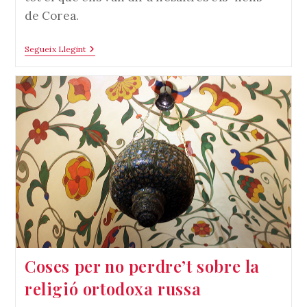
de Corea.
Els
Segueix Llegint
Estudiants
Coreans
Coses per no perdre’t sobre la
religió ortodoxa russa