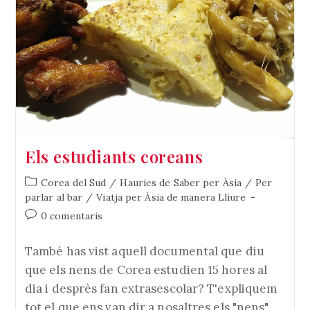
Els estudiants coreans
Categoria
Corea del Sud
/
Hauries de Saber per Àsia
/
Per
de
parlar al bar
/
Viatja per Àsia de manera Lliure
l'entrada:
Comentaris
0 comentaris
de
l'entrada:
També has vist aquell documental que diu
que els nens de Corea estudien 15 hores al
dia i desprès fan extrasescolar? T'expliquem
tot el que ens van dir a nosaltres els "nens"