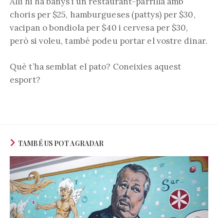
Allí hi ha banys i un restaurant-parrilla amb
choris per $25, hamburgueses (pattys) per $30,
vacipan o bondiola per $40 i cervesa per $30,
però si voleu, també podeu portar el vostre dinar.
Què t’ha semblat el pato? Coneixies aquest
esport?
TAMBÉ US POT AGRADAR