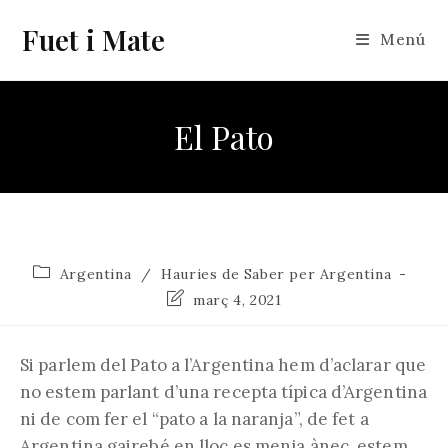
Vés
Fuet i Mate
al
Menú
contingut
El Pato
Categoria
Argentina
/
Hauries de Saber per Argentina
de
Última
març 4, 2021
l'entrada:
modificació
de
l'entrada:
Si parlem del Pato a l’Argentina hem d’aclarar que
no estem parlant d’una recepta típica d’Argentina
ni de com fer el “pato a la naranja”, de fet a
Argentina gairebé en lloc es menja ànec, estem