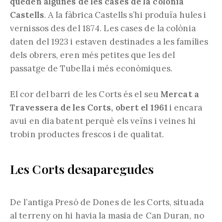
queden algunes de les cases de la colònia
Castells
. A la fàbrica Castells s’hi produïa hules i
vernissos des del 1874. Les cases de la colònia
daten del 1923 i estaven destinades a les famílies
dels obrers, eren més petites que les del
passatge de Tubella i més econòmiques.
El cor del barri de les Corts és el seu
Mercat a
Travessera de les Corts, obert el 1961
i encara
avui en dia batent perquè els veïns i veines hi
trobin productes frescos i de qualitat.
Les Corts desaparegudes
De l’antiga Presó de Dones de les Corts, situada
al terreny on hi havia la masia de Can Duran, no