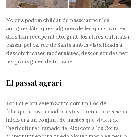
No ens podem oblidar de passejar per les
antigues fàbriques, algunes de les quals avui en
dia s’han recuperat atorgant-los altres utiltitats i
passar pel carrer de Sants amb la vista fixada a
descobrir cases modernistes, desconegudes per
les grans guies de turisme.
El passat agrari
Tot i que ara veiem Sants com un lloc de
fàbriques, cases modernistes i trens, en els seus
inicis era un conjunt de masies que vivien de
l’agricultura i ramaderia. Així com a les Corts i
Maternitat encara queda alguna masia en peu, a