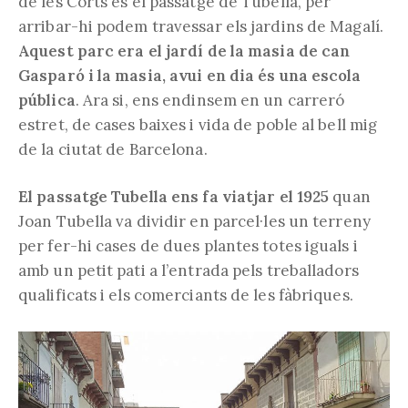
de les Corts és el passatge de Tubella, per
arribar-hi podem travessar els jardins de Magalí.
Aquest parc era el jardí de la masia de can
Gasparó i la masia, avui en dia és una escola
pública
. Ara si, ens endinsem en un carreró
estret, de cases baixes i vida de poble al bell mig
de la ciutat de Barcelona.
El passatge Tubella ens fa viatjar el 1925
quan
Joan Tubella va dividir en parcel·les un terreny
per fer-hi cases de dues plantes totes iguals i
amb un petit pati a l’entrada pels treballadors
qualificats i els comerciants de les fàbriques.