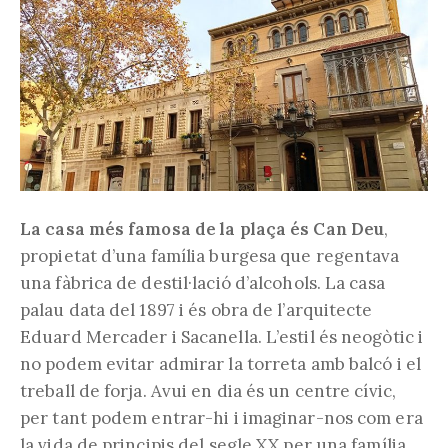
La casa més famosa de la plaça és Can Deu
,
propietat d’una família burgesa que regentava
una fàbrica de destil·lació d’alcohols. La casa
palau data del 1897 i és obra de l’arquitecte
Eduard Mercader i Sacanella. L’estil és neogòtic i
no podem evitar admirar la torreta amb balcó i el
treball de forja. Avui en dia és un centre cívic,
per tant podem entrar-hi i imaginar-nos com era
la vida de principis del segle XX per una família