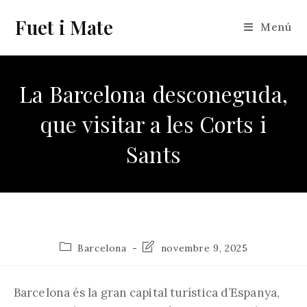
Vés
Fuet i Mate
al
Menú
contingut
La Barcelona desconeguda,
que visitar a les Corts i
Sants
Categoria
Última
Barcelona
novembre 9, 2025
de
modificació
l'entrada:
de
l'entrada:
Barcelona és la gran capital turística d’Espanya,