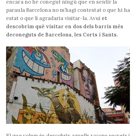
encara no he conegut ningú que en sentir la
paraula Barcelona no m’hagi contestat o que hi ha
estat o que li agradaria visitar-la. Avui
et
descobrim què visitar en dos dels barris més
deconeguts de Barcelona, les Corts i Sants.
El que volem és descobrir aquells racons secrets i