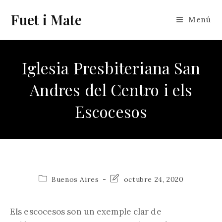
Vés
Fuet i Mate
al
Menú
contingut
Iglesia Presbiteriana San
Andres del Centro i els
Escocesos
Categoria
Última
Buenos Aires
octubre 24, 2020
de
modificació
l'entrada:
de
l'entrada:
Els escocesos son un exemple clar de