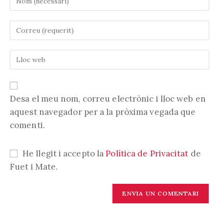
el
vostre
Introduïu
nom
la
o
vostra
nom
Introduïu
adreça
d'usuari
l'URL
electrònica
per
de
per
comentar
la
comentar
vostra
Desa el meu nom, correu electrònic i lloc web en
web
aquest navegador per a la pròxima vegada que
(opcional)
comenti.
He llegit i accepto la
Política de Privacitat
de
Fuet i Mate.