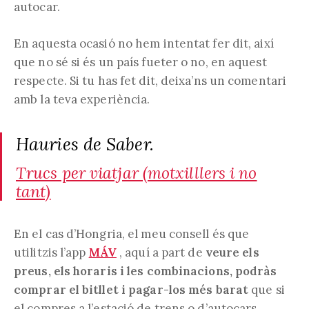
autocar.
En aquesta ocasió no hem intentat fer dit, així
que no sé si és un país fueter o no, en aquest
respecte. Si tu has fet dit, deixa’ns un comentari
amb la teva experiència.
Hauries de Saber.
Trucs per viatjar (motxilllers i no
tant)
En el cas d’Hongria, el meu consell és que
utilitzis l’app
MÁV
, aquí a part de
veure els
preus, els horaris i les combinacions, podràs
comprar el bitllet i pagar-los més barat
que si
el compres a l’estació de trens o d’autocars.