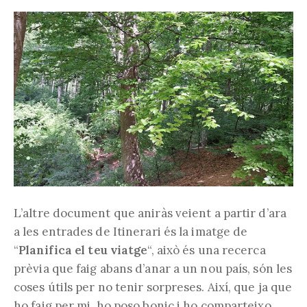
L’altre document que aniràs veient a partir d’ara
a les entrades de Itinerari és la imatge de
“
Planifica el teu viatge
“, això és una recerca
prèvia que faig abans d’anar a un nou país, són les
coses útils per no tenir sorpreses. Així, que ja que
ho faig per mi, ho poso bonic i ho comparteixo