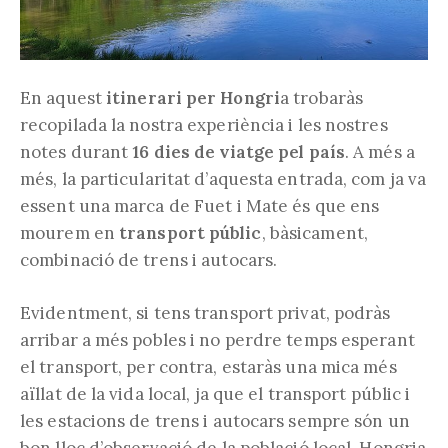
En aquest
itinerari per Hongri
a trobaràs
recopilada la nostra experiència i les nostres
notes durant
16 dies de viatge pel país
. A més a
més, la particularitat d’aquesta entrada, com ja va
essent una marca de Fuet i Mate és que ens
mourem en
transport públic
, bàsicament,
combinació de trens i autocars.
Evidentment, si tens transport privat, podràs
arribar a més pobles i no perdre temps esperant
el transport, per contra, estaràs una mica més
aïllat de la vida local, ja que el transport públic i
les estacions de trens i autocars sempre són un
bon lloc d’observació de la població local. Hongria