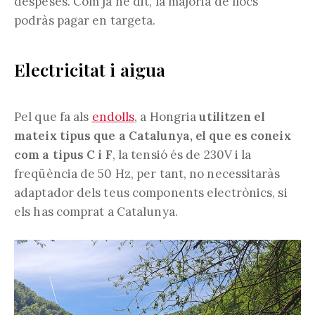
despeses. Com ja he dit, la majoria de llocs
podràs pagar en targeta.
Electricitat i aigua
Pel que fa als
endolls
, a Hongria
utilitzen el
mateix tipus que a Catalunya, el que es coneix
com a tipus C i F
, la tensió és de 230V i la
freqüència de 50 Hz, per tant, no necessitaràs
adaptador dels teus components electrònics, si
els has comprat a Catalunya.