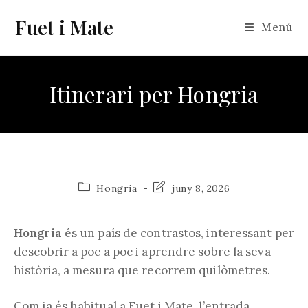
Vés
Fuet i Mate
al
Menú
contingut
Itinerari per Hongria
Categoria
Última
Hongria
juny 8, 2026
de
modificació
l'entrada:
de
l'entrada:
Hongria
és un país de contrastos, interessant per
descobrir a poc a poc i aprendre sobre la seva
història, a mesura que recorrem quilòmetres.
Com ja és habitual a Fuet i Mate, l’entrada