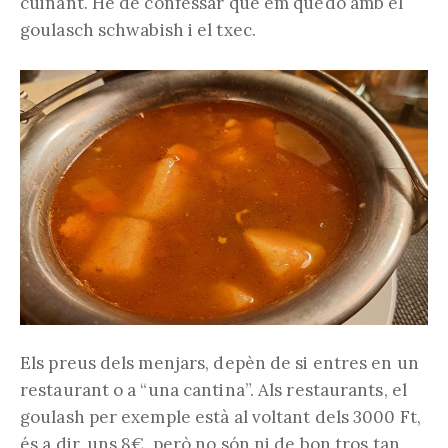
cuinant. He de confessar que em quedo amb el
goulasch schwabish i el txec.
Els preus dels menjars, depèn de si entres en un
restaurant o a “una cantina”. Als restaurants, el
goulash per exemple està al voltant dels 3000 Ft,
és a dir, uns 8€, però no són ni de bon tros tan