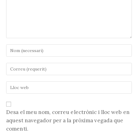
Introduïu
el
vostre
Introduïu
nom
la
o
vostra
nom
Introduïu
adreça
d'usuari
l'URL
electrònica
per
de
per
comentar
la
comentar
vostra
Desa el meu nom, correu electrònic i lloc web en
web
aquest navegador per a la pròxima vegada que
(opcional)
comenti.