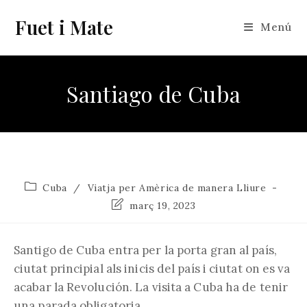
Vés
Fuet i Mate
al
Menú
contingut
Santiago de Cuba
Categoria
Cuba
/
Viatja per Amèrica de manera Lliure
de
Última
març 19, 2023
l'entrada:
modificació
de
l'entrada:
Santigo de Cuba entra per la porta gran al país,
ciutat principial als inicis del país i ciutat on es va
acabar la Revolución. La visita a Cuba ha de tenir
una parada obligatoria.