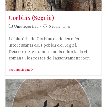
Corbins (Segrià)
Categoria
Comentaris
Uncategorized
0 comentaris
de
de
l'entrada:
l'entrada:
La història de Corbins és de les més
interessants dels pobles del Segrià.
Descobreix els seus camnis d'horta, la vila
romana i les restes de l'assentament íber.
Corbins
Segueix Llegint
(Segrià)