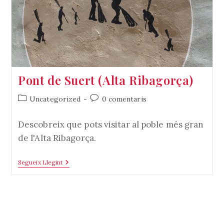
Pont de Suert (Alta Ribagorça)
Categoria
Comentaris
Uncategorized
0 comentaris
de
de
l'entrada:
l'entrada:
Descobreix que pots visitar al poble més gran
de l'Alta Ribagorça.
Pont
Segueix Llegint
De
Suert
(Alta
Ribagorça)