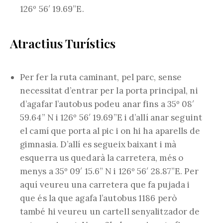
126º 56′ 19.69”E.
Atractius Turístics
Per fer la ruta caminant, pel parc, sense
necessitat d’entrar per la porta principal, ni
d’agafar l’autobus podeu anar fins a 35º 08′
59.64” N i 126º 56′ 19.69”E i d’allí anar seguint
el camí que porta al pic i on hi ha aparells de
gimnasia. D’allí es segueix baixant i mà
esquerra us quedarà la carretera, més o
menys a 35º 09′ 15.6” N i 126º 56′ 28.87”E. Per
aquí veureu una carretera que fa pujada i
que és la que agafa l’autobus 1186 però
també hi veureu un cartell senyalitzador de