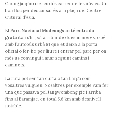
Chungjangno o el curiós carrer de les núvies. Un
bon lloc per descansar és a la plaça del Centre
Cutural d’Àsia.
El
Parc Nacional Mudeungsan té entrada
gratuïta
i s’hi pot arribar de dues maneres, o bé
amb l’autobús urbà 81 que et deixa a la porta
oficial o fer-ho per lliure i entrar pel parc per on
més us convingui i anar seguint camins i
caminets.
La ruta pot ser tan curta o tan llarga com
vosaltres vulgueu. Nosaltres per exemple vam fer
una que passava pel Jangwombong pic i arriba
fins al Baramjae, en total 5,6 km amb desnivell
notable.