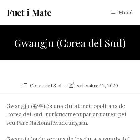
Vés
Fuet i Mate
al
Menú
contingut
Gwangju (Corea del Sud)
Categoria
Última
Corea del Sud
setembre 22, 2020
de
modificació
l'entrada:
de
l'entrada:
Gwangju (광주) és una ciutat metropolitana de
Corea del Sud. Turísticament parlant atreu pel
seu Parc Nacional Mudeungsan.
Gwangju ha de ser una de les ciutats parada del