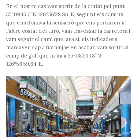
En el nostre cas vam sortir de la ciutat pel punt
35º09’15.6”N 126º56’28.86”E, seguint els camins
que ens donava la sensació que ens portarien a
l’altre costat del turó, vam travessar la carretera i
vam seguir el camí que, ara sí, els indicadors
marcaven cap a Baramjae en acabar, vam sortir al
camp de golf que hi ha a 35º08’53.18”N
126º56’59.64”E.