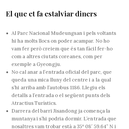
El que et fa estalviar diners
Al Parc Nacional Mudeungsan i pels voltants
hi ha molts llocs on poder acampar. No ho
vam fer però creiem que és tan fàcil fer-ho
com a altres ciutats coreanes, com per
exemple a Gyeongju.
No cal anar a l’entrada oficial del parc, que
queda una mica lluny del centre i a la qual
s’hi arriba amb l’autobus 1186. Llegiu els
detalls a l’entrada o el següent punts dels
Atractius Turístics.
Darrera del barri Jisandong ja comença la
muntanya i s’hi podria dormir. L’entrada que
nosaltres vam trobar està a 35º 08′ 59.64” N i