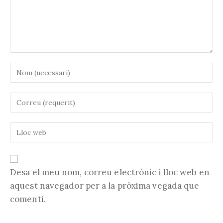
Introduïu
el
vostre
Introduïu
nom
la
o
vostra
nom
Introduïu
adreça
d'usuari
l'URL
electrònica
per
de
per
comentar
la
comentar
vostra
Desa el meu nom, correu electrònic i lloc web en
web
aquest navegador per a la pròxima vegada que
(opcional)
comenti.