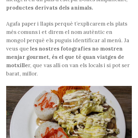
productes derivats dels animals.
Agafa paper i llapis perquè t’explicarem els plats
més comuns i et direm el nom autèntic en
mongol perquè els puguis identificar al menú. Ja
veus que
les nostres fotografies no mostren
menjar gourmet, és el que té quan viatges de
motxille
r, que vas allí on van els locals i si pot ser
barat, millor.