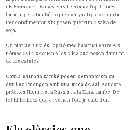
els
khuusuur
els més cars i els
buuz
l’opció més
barata, però també la que menys atipa per unitat.
Per condimentar s’hi posen quètxup o salsa de
soja.
Un plat de
buuz
és l’opció més habitual entre els
nòmades i els couen a les olles que posen damunt
de les estufes.
Com a entrada també poden demanar un ou
dur i se’l mengen amb una mica de sal.
Aquesta
pràctica l’hem vist a Rússia i a la Xina, també. De
fet hi ha llocs que et venen l’ou, ja cuit, dur.
Els clàssics que