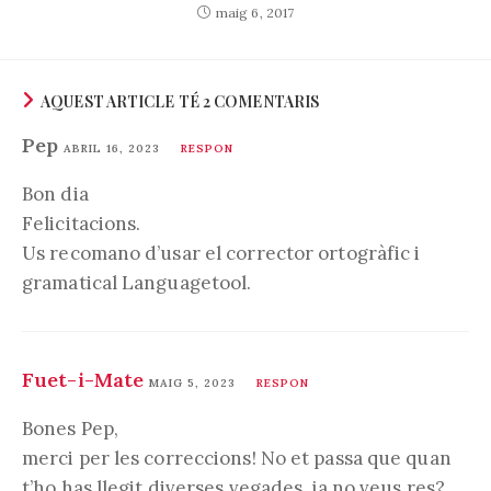
maig 6, 2017
AQUEST ARTICLE TÉ 2 COMENTARIS
Pep
ABRIL 16, 2023
RESPON
Bon dia
Felicitacions.
Us recomano d’usar el corrector ortogràfic i
gramatical Languagetool.
Fuet-i-Mate
MAIG 5, 2023
RESPON
Bones Pep,
merci per les correccions! No et passa que quan
t’ho has llegit diverses vegades, ja no veus res?