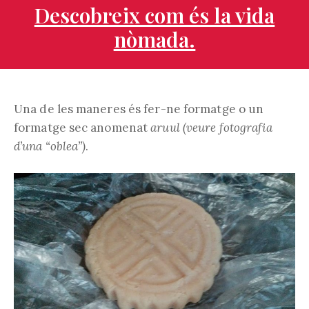
Descobreix com és la vida
nòmada.
Una de les maneres és fer-ne formatge o un
formatge sec anomenat
aruul (veure fotografia
d’una “oblea”)
.