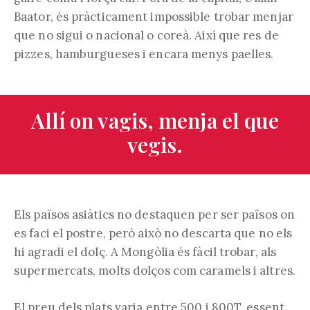
Baator, és pràcticament impossible trobar menjar
que no sigui o nacional o coreà. Així que res de
pizzes, hamburgueses i encara menys paelles.
Allí on vagis, menja el que
vegis.
Els països asiàtics no destaquen per ser països on
es faci el postre, però això no descarta que no els
hi agradi el dolç. A Mongòlia és fàcil trobar, als
supermercats, molts dolços com caramels i altres.
El preu dels plats varia entre 500 i 800T, essent