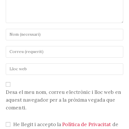
Introduïu
el
vostre
Introduïu
nom
la
o
vostra
nom
Introduïu
adreça
d'usuari
l'URL
electrònica
per
de
per
comentar
la
comentar
vostra
Desa el meu nom, correu electrònic i lloc web en
web
aquest navegador per a la pròxima vegada que
(opcional)
comenti.
He llegit i accepto la
Política de Privacitat
de