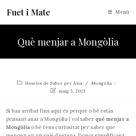
Vés
Fuet i Mate
al
Menú
contingut
Què menjar a Mongòlia
Categoria
Hauries de Saber per Àsia
/
Mongòlia
de
Última
maig 5, 2023
l'entrada:
modificació
de
l'entrada:
Si has arribat fins aquí és perquè o bé estàs
pensant anar a Mongòlia i vol saber
què menjar a
Mongòlia​
o bé tens curiositat per saber que
mengen en un país d’estepa. Doncs simplificant,