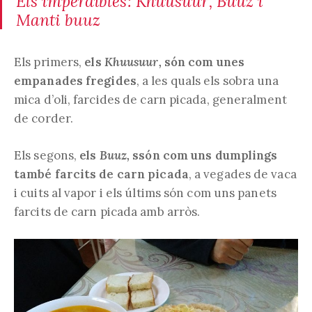
Els imperdibles: Khuusuur, Buuz i
Manti buuz
Els primers,
els
Khuusuur,
són com unes
empanades fregides
, a les quals els sobra una
mica d’oli, farcides de carn picada, generalment
de corder.
Els segons,
els
Buuz,
ssón com uns dumplings
també farcits de carn picada
, a vegades de vaca
i cuits al vapor i els últims són com uns panets
farcits de carn picada amb arròs.