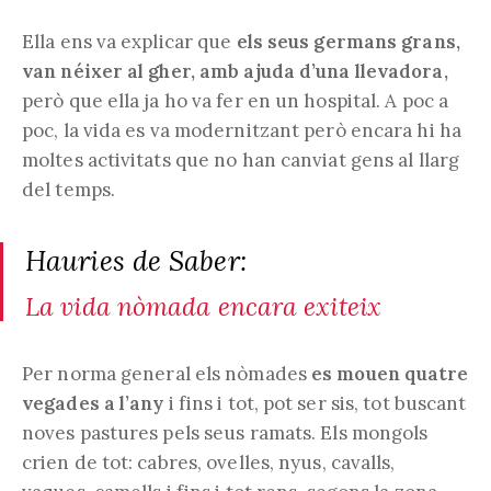
Ella ens va explicar que
els seus germans grans,
van néixer al gher, amb ajuda d’una llevadora,
però que ella ja ho va fer en un hospital. A poc a
poc, la vida es va modernitzant però encara hi ha
moltes activitats que no han canviat gens al llarg
del temps.
Hauries de Saber:
La vida nòmada encara exiteix
Per norma general els nòmades
es mouen quatre
vegades a l’any
i fins i tot, pot ser sis, tot buscant
noves pastures pels seus ramats. Els mongols
crien de tot: cabres, ovelles, nyus, cavalls,