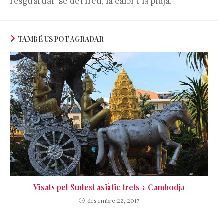
resguardar-se del fred, la calor i la pluja.
TAMBÉ US POT AGRADAR
Visats pel Sudest asiàtic trets a Cambodja
desembre 22, 2017