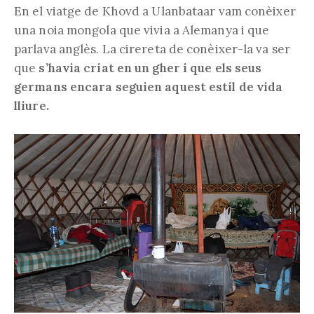
En el viatge de Khovd a Ulanbataar vam conèixer
una noia mongola que vivia a Alemanya i que
parlava anglès. La cirereta de conèixer-la va ser
que
s’havia criat en un gher i que els seus
germans encara seguien aquest estil de vida
lliure.