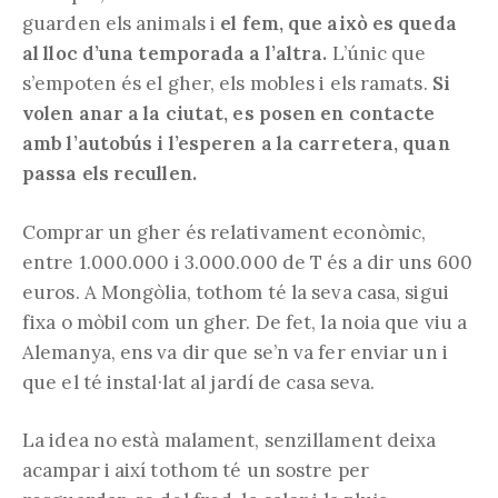
guarden els animals i
el fem, que això es queda
al lloc d’una temporada a l’altra.
L’únic que
s’empoten és el gher, els mobles i els ramats.
Si
volen anar a la ciutat, es posen en contacte
amb l’autobús i l’esperen a la carretera, quan
passa els recullen.
Comprar un gher és relativament econòmic,
entre 1.000.000 i 3.000.000 de T és a dir uns 600
euros. A Mongòlia, tothom té la seva casa, sigui
fixa o mòbil com un gher. De fet, la noia que viu a
Alemanya, ens va dir que se’n va fer enviar un i
que el té instal·lat al jardí de casa seva.
La idea no està malament, senzillament deixa
acampar i així tothom té un sostre per