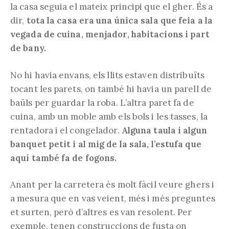
la casa seguia el mateix principi que el gher. És a
dir,
tota la casa era una única sala que feia a la
vegada de cuina, menjador, habitacions i part
de bany.
No hi havia envans, els llits estaven distribuïts
tocant les parets, on també hi havia un parell de
baüls per guardar la roba. L’altra paret fa de
cuina, amb un moble amb els bols i les tasses, la
rentadora i el congelador.
Alguna taula i algun
banquet petit i al mig de la sala, l’estufa que
aquí també fa de fogons.
Anant per la carretera és molt fàcil veure ghers i
a mesura que en vas veient, més i més preguntes
et surten, però d’altres es van resolent. Per
exemple, tenen construccions de fusta on