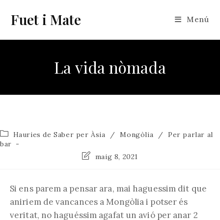
Vés
Fuet i Mate
al
Menú
contingut
La vida nòmada
Categoria
Hauries de Saber per Àsia
/
Mongòlia
/
Per parlar al
de
bar
l'entrada:
Última
maig 8, 2021
modificació
de
l'entrada:
Si ens parem a pensar ara, mai haguessim dit que
aniriem de vancances a Mongòlia i potser és
veritat, no haguéssim agafat un avió per anar 2