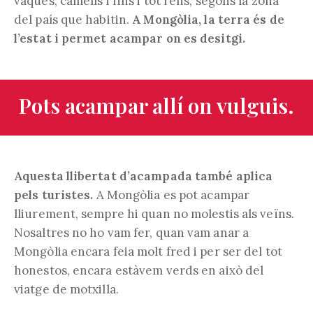
vaques, camells i fins i tot rens, segons la zona
del país que habitin.
A Mongòlia, la terra és de
l’estat i permet acampar on es desitgi.
Pots acampar allí on vulguis.
Aquesta llibertat d’acampada també aplica
pels turistes.
A Mongòlia es pot acampar
lliurement, sempre hi quan no molestis als veïns.
Nosaltres no ho vam fer, quan vam anar a
Mongòlia encara feia molt fred i per ser del tot
honestos, encara estàvem verds en això del
viatge de motxilla.