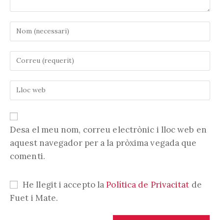
Introduïu
el
vostre
Introduïu
nom
la
o
vostra
nom
Introduïu
adreça
d'usuari
l'URL
electrònica
per
de
per
comentar
la
comentar
vostra
Desa el meu nom, correu electrònic i lloc web en
web
aquest navegador per a la pròxima vegada que
(opcional)
comenti.
He llegit i accepto la
Política de Privacitat
de
Fuet i Mate.