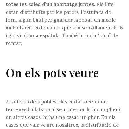
totes les sales d’un habitatge juntes.
Els llits
estan distribuïts per les parets, l’estufa fa de
forn, algun baül per guardar la roba i un moble
amb els estris de cuina, que són senzillament bols
i gots i alguna espàtula. També hi ha la “pica” de
rentar.
On els pots veure
Als afores dels pobles i les ciutats es veuen
terrenys ballats on al seu interior hi ha un gher i
en altres casos, hi ha una casa i un gher. En els
casos que vam veure nosaltres, la distribució de