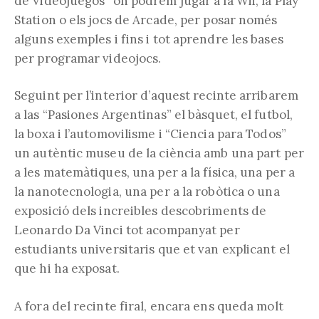
de Videojuegos” on podrem jugar a la Wii, la Play
Station o els jocs de Arcade, per posar només
alguns exemples i fins i tot aprendre les bases
per programar videojocs.
Seguint per l’interior d’aquest recinte arribarem
a las “Pasiones Argentinas” el bàsquet, el futbol,
la boxa i l’automovilisme i “Ciencia para Todos”
un autèntic museu de la ciència amb una part per
a les matemàtiques, una per a la física, una per a
la nanotecnologia, una per a la robòtica o una
exposició dels increibles descobriments de
Leonardo Da Vinci tot acompanyat per
estudiants universitaris que et van explicant el
que hi ha exposat.
A fora del recinte firal, encara ens queda molt