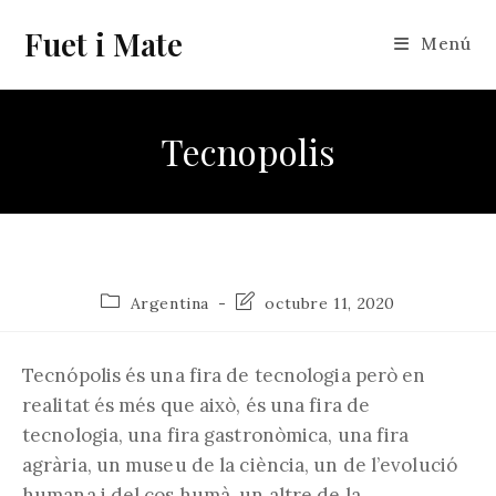
Vés
Fuet i Mate
al
Menú
contingut
Tecnopolis
Categoria
Última
Argentina
octubre 11, 2020
de
modificació
l'entrada:
de
l'entrada:
Tecnópolis és una fira de tecnologia però en
realitat és més que això, és una fira de
tecnologia, una fira gastronòmica, una fira
agrària, un museu de la ciència, un de l’evolució
humana i del cos humà, un altre de la