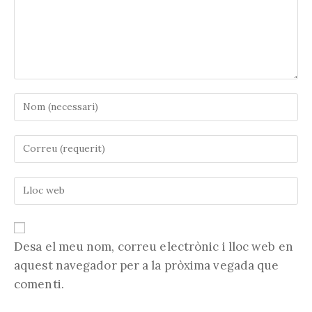
Introduïu
el
vostre
Introduïu
nom
la
o
vostra
nom
Introduïu
adreça
d'usuari
l'URL
electrònica
per
de
per
comentar
la
comentar
vostra
Desa el meu nom, correu electrònic i lloc web en
web
aquest navegador per a la pròxima vegada que
(opcional)
comenti.