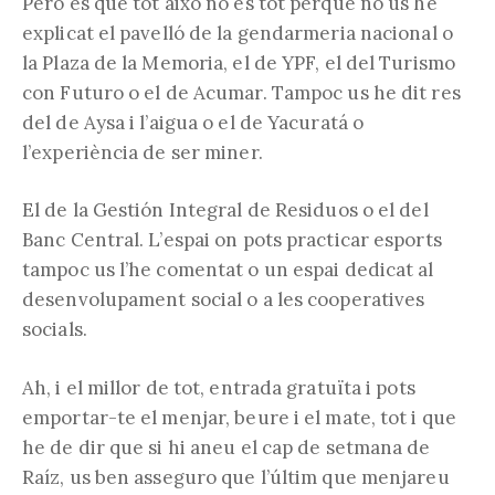
Però és que tot això no és tot perquè no us he
explicat el pavelló de la gendarmeria nacional o
la Plaza de la Memoria, el de YPF, el del Turismo
con Futuro o el de Acumar. Tampoc us he dit res
del de Aysa i l’aigua o el de Yacuratá o
l’experiència de ser miner.
El de la Gestión Integral de Residuos o el del
Banc Central. L’espai on pots practicar esports
tampoc us l’he comentat o un espai dedicat al
desenvolupament social o a les cooperatives
socials.
Ah, i el millor de tot, entrada gratuïta i pots
emportar-te el menjar, beure i el mate, tot i que
he de dir que si hi aneu el cap de setmana de
Raíz, us ben asseguro que l’últim que menjareu