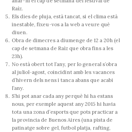
anar-hi el cap de setmana del festival de
Raíz.
Els dies de pluja, està tancat, si el clima està
inestable, fixeu-vos a la web a veure què
diuen.
Obra de dimecres a diumenge de 12 a 20h (el
cap de setmana de Raíz que obra fins a les
23h).
No està obert tot l’any, per lo general s’obra
al juliol-agost, coincidint amb les vacances
d’hivern dels nens i tanca abans que acabi
l’any.
S’hi pot anar cada any perquè hi ha estans
nous, per exemple aquest any 2015 hi havia
tota una zona d’esports que pots practicar a
la provincia de Buenos Aires (una pista de
patinatge sobre gel, futbol platja, rafting,