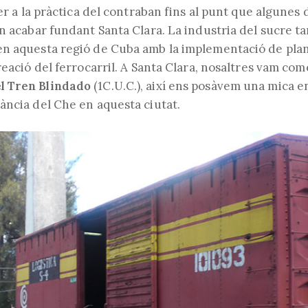
per a la pràctica del contraban fins al punt que algunes 
an acabar fundant Santa Clara. La industria del sucre t
n aquesta regió de Cuba amb la implementació de plan
reació del ferrocarril. A Santa Clara, nosaltres
vam
come
l Tren
Blindado
(1C.U.C.)
, així
ens
posàvem una mica en
ància del
Che
en aquesta ciutat.