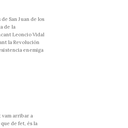
s de San Juan de los
a de la
tacant Leoncio Vidal
rant la Revolución
resistencia enemiga
t vam arribar a
que de fet, és la