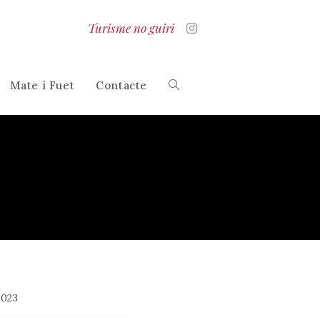
Turisme no guiri
Mate i Fuet
Contacte
Alterna
la
cerca
al
2023
lloc