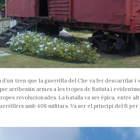
 d’un tren que la guerrilla del
Che
va fer descarrilar i
ue arribessin armes a les tropes de Batista i evident
ropes revolucionades. La batalla va ser èpica, entre al
errillers amb 408 militars. Va ser el principi del fi per