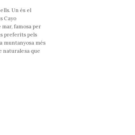
lls. Un és el
és Cayo
web
de mar, famosa per
s preferits pels
ena muntanyosa més
de naturalesa que