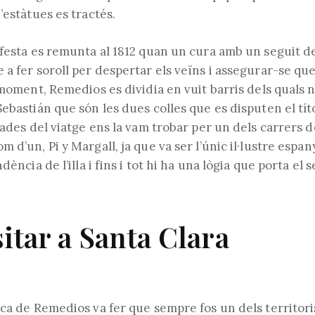
’estàtues es tractés.
festa es remunta al 1812 quan un cura amb un seguit de 
 a fer soroll per despertar els veïns i assegurar-se qu
l moment, Remedios es dividia en vuit barris dels qual
ebastián que són les dues colles que es disputen el tí
nades del viatge ens la vam trobar per un dels carrers 
 d’un, Pi y Margall, ja que va ser l’únic il·lustre espa
dència de l’illa i fins i tot hi ha una lògia que porta el 
itar a Santa Clara
ica de Remedios va fer que sempre fos un dels territori