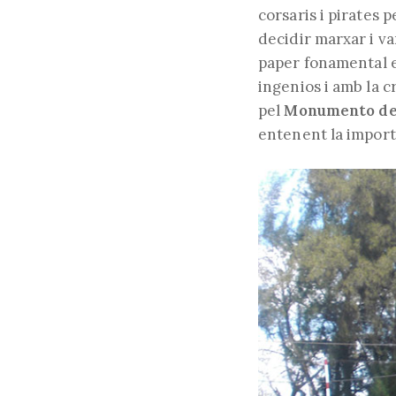
corsaris i pirates 
decidir marxar i v
paper fonamental e
ingenios i amb la c
pel
Monumento
de
entenent la import