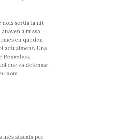
nois sortia la nit
e anaven a missa
s només en queden
tol actualment. Una
de Remedios,
nyol que va defensar
seu nom.
s més atacats per