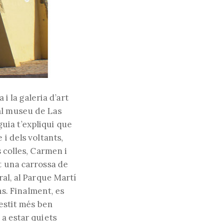
 i la galeria d’art
al museu de Las
uia t’expliqui que
 i dels voltants,
s colles, Carmen i
t una carrossa de
ral, al Parque Martí
ns. Finalment, es
vestit més ben
 a estar quiets