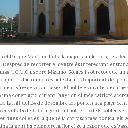
s el Parque Martí on hi ha la majoria dels bars, l’església
. Després de recórrer el centre és interessant entrar 
as (1 C.U.C.), sobre Máximo Gómez i sobretot que un g
ta que les Parrandas és la festa més important del poble
l de disfresses i carrosses. El poble es divideix en due
 una construeix durant l’any i en el més estricte secre
da. La nit del 24 de desembre les porten a la plaça cent
a envoltats de tota la gent del poble i la dels pobles veï
es dues colles és la que té la carrossa més bonica, els 
ina la gent ha complert millor el seu paper que es basa