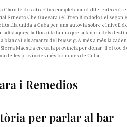
ntrada:
de
l'entrada:
la
Clara té dos atractius completament diferents entre e
ial
Ernesto
Che
Guevara
i el Tren
Blindado
i el segon 
etita illa unida a Cuba per una autovia sobre el nivell 
radisíaques, la flora i la fauna que la fan un dels destin
na blanca i els amants del busseig. A més a més la cad
 Sierra
Maestra
creua la província per donar-li el toc 
na de les províncies més boniques de Cuba.
lara i Remedios
tòria per parlar al bar