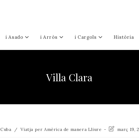
i Asado
i Arròs
i Cargols
Història
Villa Clara
egoria
Última
Cuba
/
Viatja per Amèrica de manera Lliure
març 19, 
modificació