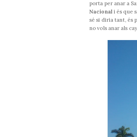
porta per anar a Sa
Nacional
i és que 
sé si diria tant, és
no vols anar als ca