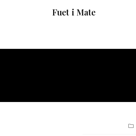
Vés
Fuet i Mate
al
contingut
Cat
de