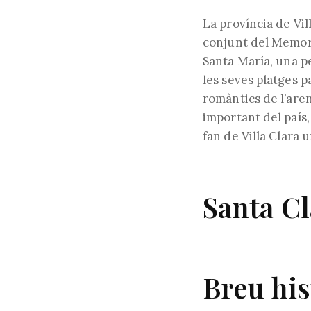
l'e
La província de
Vil
conjunt del Memor
Santa
María
, una p
les seves platges pa
romàntics de l’are
important del país,
fan de
Villa
Clara u
Santa C
Breu his