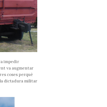
 va impedir
ment va augmentar
tres coses perquè
 la dictadura militar