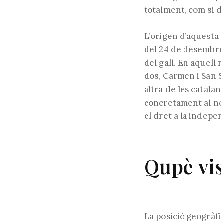
totalment, com si d
L’origen d’aquesta 
del 24 de desembre
del gall. En aquel
dos, Carmen i San S
altra de les catala
concretament al nom
el dret a la indepen
Qupè vis
La posició geogràf