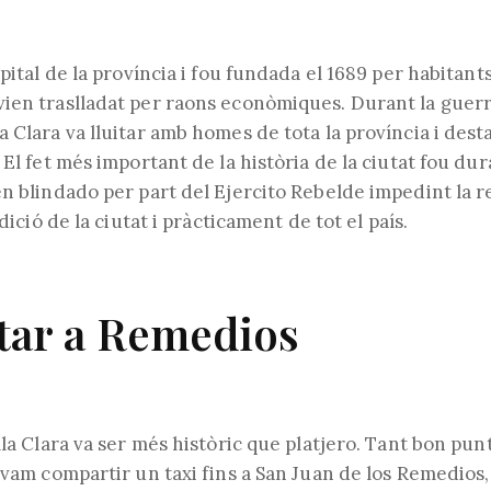
apital de la província i fou fundada el 1689 per habitant
ien traslladat per raons econòmiques. Durant la guerr
 Clara va lluitar amb homes de tota la província i des
 El fet més important de la història de la ciutat fou du
en blindado per part del Ejercito Rebelde impedint la 
ndició de la ciutat i pràcticament de tot el país.
itar a Remedios
lla Clara va ser més històric que platjero. Tant bon pun
 vam compartir un taxi fins a San Juan de los Remedios, 