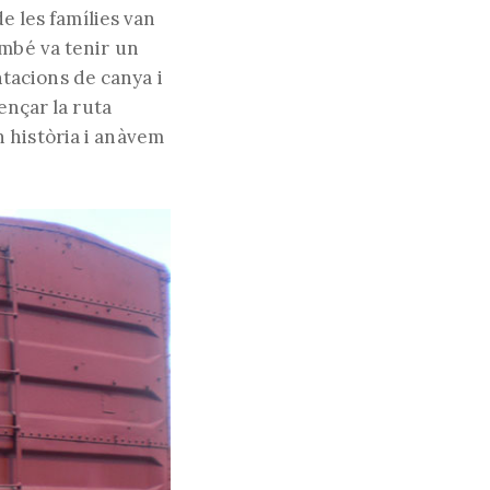
de les famílies van
ambé va tenir un
tacions de canya i
nçar la ruta
 història i anàvem