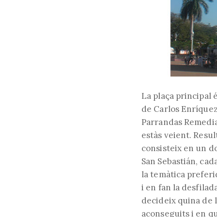
La plaça principal é
de Carlos Enríquez
Parrandas Remedian
estàs veient. Resul
consisteix en un do
San Sebastián, cada
la temàtica preferi
i en fan la desfilad
decideix quina de l
aconseguits i en qu