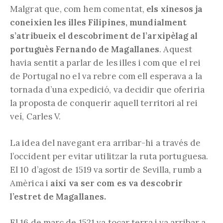
Malgrat que, com hem comentat,
els xinesos ja
coneixien les illes Filipines,
mundialment
s’atribueix el descobriment de l’arxipèlag al
portuguès Fernando de Magallanes
. Aquest
havia sentit a parlar de les illes i com que el rei
de Portugal no el va rebre com ell esperava a la
tornada d’una expedició, va decidir que oferiria
la proposta de conquerir aquell territori al rei
veí, Carles V.
La idea del navegant era arribar-hi a través de
l’occident per evitar utilitzar la ruta portuguesa.
El 10 d’agost de 1519 va sortir de Sevilla, rumb a
Amèrica i
així va ser com es va descobrir
l’estret de Magallanes.
El 16 de març de 1521 va tocar terra i va arribar a