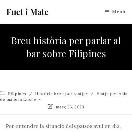
Vés
Fuet i Mate
al
Menú
contingut
Breu història per parlar al
bar sobre Filipines
Categoria
Filipines
/
Història breu per viatjar
/
Viatja per Àsia
de
de manera Lliure
l'entrada:
Última
març 26, 2023
modificació
de
l'entrada:
Per entendre la situació dels països avui en dia,