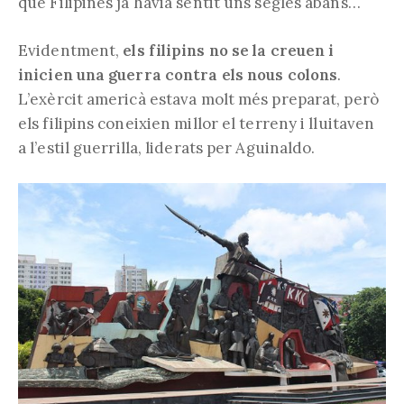
que Filipines ja havia sentit uns segles abans…
Evidentment,
els filipins no se la creuen i
inicien una guerra contra els nous colons
.
L’exèrcit americà estava molt més preparat, però
els filipins coneixien millor el terreny i lluitaven
a l’estil guerrilla, liderats per Aguinaldo.