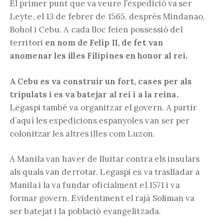
El primer punt que va veure l’expedició va ser
Leyte, el 13 de febrer de 1565, després Mindanao,
Bohol i Cebu. A cada lloc feien possessió del
territori
en nom de Felip II, de fet van
anomenar les illes Filipines en honor al rei.
A Cebu es va construir un fort, cases per als
tripulats i es va batejar al rei i a la reina.
Legaspi també va organitzar el govern. A partir
d’aquí les expedicions espanyoles van ser per
colonitzar les altres illes com Luzon.
A Manila van haver de lluitar contra els insulars
als quals van derrotar. Legaspi es va traslladar a
Manila i la va fundar oficialment el 1571 i va
formar govern. Evidentment el rajà Soliman va
ser batejat i la població evangelitzada.