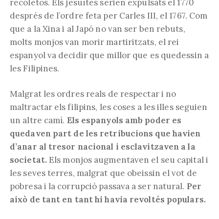
recoletos. Els jesuïtes serien expulsats el 1770
després de l’ordre feta per Carles III, el 1767. Com
que a la Xina i al Japó no van ser ben rebuts,
molts monjos van morir martiritzats, el rei
espanyol va decidir que millor que es quedessin a
les Filipines.
Malgrat les ordres reals de respectar i no
maltractar els filipins, les coses a les illes seguien
un altre camí.
Els espanyols amb poder es
quedaven part de les retribucions que havien
d’anar al tresor nacional i esclavitzaven a la
societat.
Els monjos augmentaven el seu capital i
les seves terres, malgrat que obeissin el vot de
pobresa i la corrupció passava a ser natural.
Per
això de tant en tant hi havia revoltés populars.