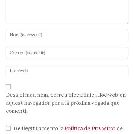
Introduïu
el
vostre
Introduïu
nom
la
o
vostra
nom
Introduïu
adreça
d'usuari
l'URL
electrònica
per
de
per
comentar
la
comentar
vostra
Desa el meu nom, correu electrònic i lloc web en
web
aquest navegador per a la pròxima vegada que
(opcional)
comenti.
He llegit i accepto la
Política de Privacitat
de