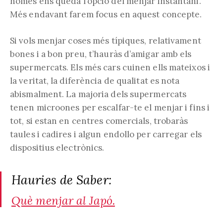
només ens queda l’opció del menjar instantani.
Més endavant farem focus en aquest concepte.
Si vols menjar coses més típiques, relativament
bones i a bon preu, t’hauràs d’amigar amb els
supermercats. Els més cars cuinen ells mateixos i
la veritat, la diferència de qualitat es nota
abismalment. La majoria dels supermercats
tenen microones per escalfar-te el menjar i fins i
tot, si estan en centres comercials, trobaràs
taules i cadires i algun endollo per carregar els
dispositius electrònics.
Hauries de Saber:
Què menjar al Japó.