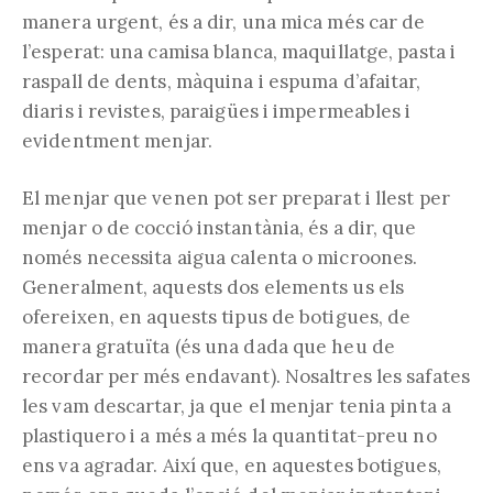
manera urgent, és a dir, una mica més car de
l’esperat: una camisa blanca, maquillatge, pasta i
raspall de dents, màquina i espuma d’afaitar,
diaris i revistes, paraigües i impermeables i
evidentment menjar.
El menjar que venen pot ser preparat i llest per
menjar o de cocció instantània, és a dir, que
només necessita aigua calenta o microones.
Generalment, aquests dos elements us els
ofereixen, en aquests tipus de botigues, de
manera gratuïta (és una dada que heu de
recordar per més endavant). Nosaltres les safates
les vam descartar, ja que el menjar tenia pinta a
plastiquero i a més a més la quantitat-preu no
ens va agradar. Així que, en aquestes botigues,