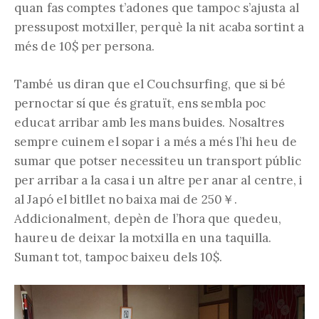
quan fas comptes t’adones que tampoc s’ajusta al
pressupost motxiller, perquè la nit acaba sortint a
més de 10$ per persona.
També us diran que el Couchsurfing, que si bé
pernoctar sí que és gratuït, ens sembla poc
educat arribar amb les mans buides. Nosaltres
sempre cuinem el sopar i a més a més l’hi heu de
sumar que potser necessiteu un transport públic
per arribar a la casa i un altre per anar al centre, i
al Japó el bitllet no baixa mai de 250￥.
Addicionalment, depèn de l’hora que quedeu,
haureu de deixar la motxilla en una taquilla.
Sumant tot, tampoc baixeu dels 10$.