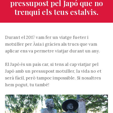
pressupost pel Japó que no
trenqui els teus estalvis.
Durant el 2017 vam fer un viatge fueter i
motxiller per Àsia i gràcies als trucs que vam
aplicar ens va permetre viatjar durant un any.
El Japó és un país car, si tens al cap viatjar pel
Japó amb un pressupost motxiller, la vida no et
serà fàcil, però tampoc impossible. Si nosaltres
hem pogut, tu també!