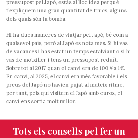
pressupost pel Japó, estàs al lloc idea perquè
t’expliquem una gran quantitat de trucs, alguns
dels quals són la bomba.
Hi ha dues maneres de viatjar pel Japó, bé com a
qualsevol país, però al Japó es nota més. Si hi vas
de vacances i has estat un temps estalviant o si hi
vas de motxiller i tens un pressupost reduït.
Sobretot al 2017 quan el canvi era de 100￥a 1€.
En canvi, al 2025, el canvi era més favorable i els
preus del Japó no havien pujat al mateix ritme,
per tant, pels qui visitem el Japó amb euros, el
canvi ens sortia molt millor.
Tots els consells pel fer un