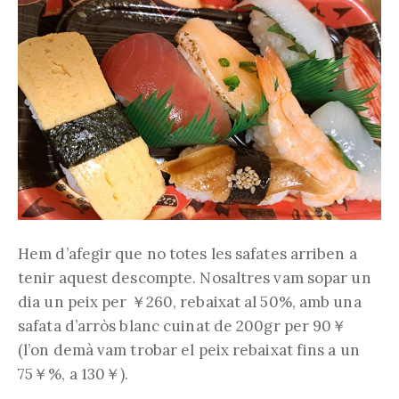
Hem d’afegir que no totes les safates arriben a
tenir aquest descompte. Nosaltres vam sopar un
dia un peix per ￥260, rebaixat al 50%, amb una
safata d’arròs blanc cuinat de 200gr per 90￥
(l’on demà vam trobar el peix rebaixat fins a un
75￥%, a 130￥).