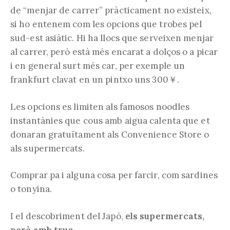
de “menjar de carrer” pràcticament no existeix,
si ho entenem com les opcions que trobes pel
sud-est asiàtic. Hi ha llocs que serveixen menjar
al carrer, però està més encarat a dolços o a picar
i en general surt més car, per exemple un
frankfurt clavat en un pintxo uns 300￥.
Les opcions es limiten als famosos noodles
instantànies que cous amb aigua calenta que et
donaran gratuïtament als Convenience Store o
als supermercats.
Comprar pa i alguna cosa per farcir, com sardines
o tonyina.
I el descobriment del Japó,
els supermercats,
però amb truc.