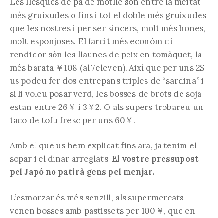
Les llesques de pa de motlle són entre la meitat
més gruixudes o fins i tot el doble més gruixudes
que les nostres i per ser sincers, molt més bones,
molt esponjoses. El farcit més econòmic i
rendidor són les llaunes de peix en tomàquet, la
més barata ￥108 (al 7eleven). Així que per uns 2$
us podeu fer dos entrepans triples de “sardina” i
si li voleu posar verd, les bosses de brots de soja
estan entre 26￥ i 3￥2. O als supers trobareu un
taco de tofu fresc per uns 60￥.
Amb el que us hem explicat fins ara, ja tenim el
sopar i el dinar arreglats.
El vostre pressupost
pel Japó no patirà gens pel menjar.
L’esmorzar és més senzill, als supermercats
venen bosses amb pastissets per 100￥, que en