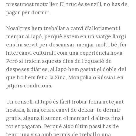
pressupost motxiller. El truc és senzill, no has de
pagar per dormir.
Nosaltres hem treballat a canvi d’allotjament i
menjar al Japó, perquè estem en un viatge llarg i
ens ha servit per descansar, menjar molt i bé, fer
intercanvi cultural i com una experiència nova.
Però si traiem aquests dies de l’equació de
despeses diàries, al Japó hem gastat el doble del
que ho hem fet a la Xina, Mongòlia o Rússia i en
pitjors condicions.
Un consell, al Japó és fàcil trobar feina netejant
hostals, la majoria a canvi de deixar-te dormir
gratis, alguns li sumen el menjar i d’altres fins i
tot et pagaran. Perquè això últim passi has de
tenir una visa amb permís de treball o una