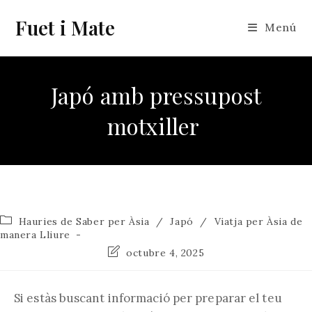
Vés
Fuet i Mate
al
Menú
contingut
Japó amb pressupost
motxiller
Categoria
Hauries de Saber per Àsia
/
Japó
/
Viatja per Àsia de
de
manera Lliure
l'entrada:
Última
octubre 4, 2025
modificació
de
l'entrada:
Si estàs buscant informació per preparar el teu