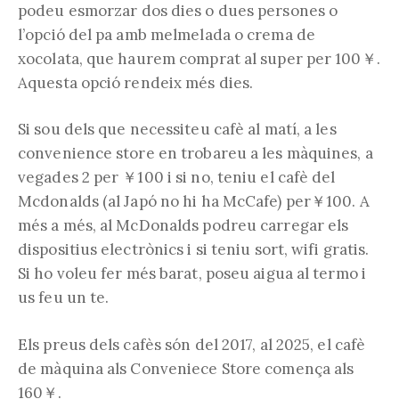
podeu esmorzar dos dies o dues persones o
l’opció del pa amb melmelada o crema de
xocolata, que haurem comprat al super per 100￥.
Aquesta opció rendeix més dies.
Si sou dels que necessiteu cafè al matí, a les
convenience store en trobareu a les màquines, a
vegades 2 per ￥100 i si no, teniu el cafè del
Mcdonalds (al Japó no hi ha McCafe) per￥100. A
més a més, al McDonalds podreu carregar els
dispositius electrònics i si teniu sort, wifi gratis.
Si ho voleu fer més barat, poseu aigua al termo i
us feu un te.
Els preus dels cafès són del 2017, al 2025, el cafè
de màquina als Conveniece Store comença als
160￥.