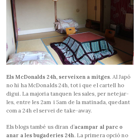
Els McDonalds 24h, serveixen a mitges
. Al Japó
no hi ha McDonalds 24h, tot i que el cartell ho
digui. La majoria tanquen les sales, per netejar-
les, entre les 2am i 5am de la matinada, quedant
com a 24h el servei de take-away.
Els blogs també us diran d’
acampar al parc o
anar a les bugaderies 24h
. La primera opció no