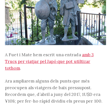
A Fuet i Mate hem escrit una entrada
amb 3
Trucs per viatjar pel Japó que pot utiltizar
tothom
.
Ara ampliarem alguns dels punts que més
preocupen als viatgers de baix pressupost.
Recordem que, d’abril a juny del 2017, 1U$D era
¥108; per fer-ho ràpid dividiu els preus per 100.