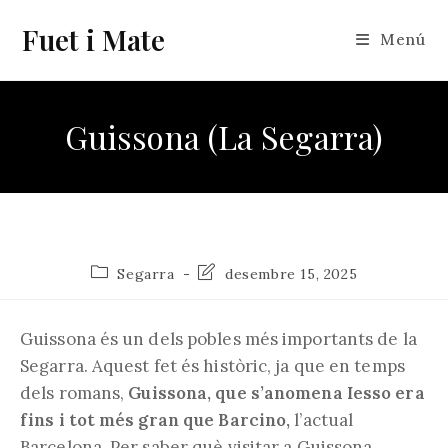
Vés
Fuet i Mate
al
Menú
contingut
Guissona (La Segarra)
Categoria
Última
Segarra
desembre 15, 2025
de
modificació
l'entrada:
de
l'entrada:
Guissona és un dels pobles més importants de la
Segarra. Aquest fet és històric, ja que en temps
dels romans,
Guissona, que s’anomena Iesso era
fins i tot més gran que Barcino,
l’actual
Barcelona. Per saber què visitar a Guissona,