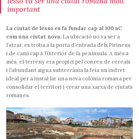
Iesso va ser una ciutat romana molt
important
La ciutat de Iesso es fa fundar cap al 100 aC
com una ciutat nova.
La ubicació no va ser a
l’atzar, es troba a la porta d’entrada dels Pirineus
i de camí cap a l’interior de la península. A més a
més, el terreny era propici pel conreu de cereals
i l’abundant aigua subterrània la feia un indret
ideal per a instal·lar una nova colònia romana per
consolidar el territori i crear una xarxa de ciutats
romanes.