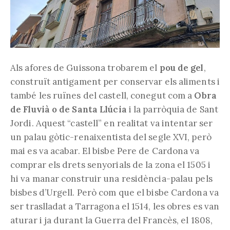
Als afores de Guissona trobarem el
pou de gel
,
construït antigament per conservar els aliments i
també les ruïnes del castell, conegut com a
Obra
de Fluvià o de Santa Llúcia
i la parròquia de Sant
Jordi. Aquest “castell” en realitat va intentar ser
un palau gòtic-renaixentista del segle XVI, però
mai es va acabar. El bisbe Pere de Cardona va
comprar els drets senyorials de la zona el 1505 i
hi va manar construir una residència-palau pels
bisbes d’Urgell. Però com que el bisbe Cardona va
ser traslladat a Tarragona el 1514, les obres es van
aturar i ja durant la Guerra del Francès, el 1808,