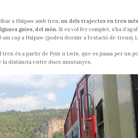
ribar a Hsipaw amb tren,
un dels trajectes en tren més
algunes guies, del món.
Si es vol fer complet, s’ha d’agaf
 am cap a Hsipaw (podeu dormir a l’estació de trens). 
 tren és a partir de Pyin u Lwin, que es passa per un p
ar la distància entre dues muntanyes.