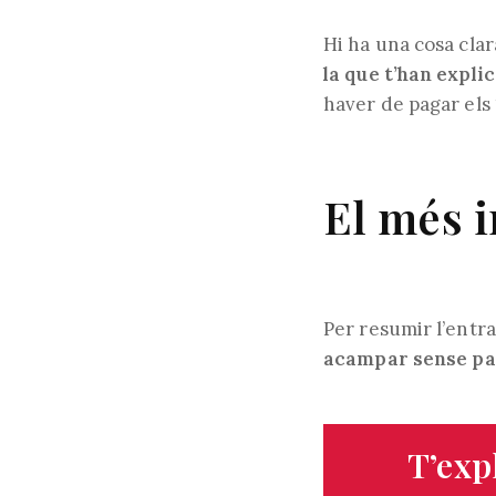
Hi ha una cosa cla
la que t’han explic
haver de pagar els
El més 
Per resumir l’entr
acampar sense pa
T’exp