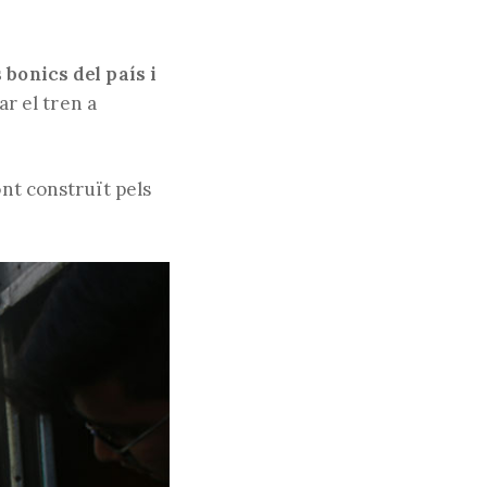
 bonics del país i
ar el tren a
L
ont construït pels