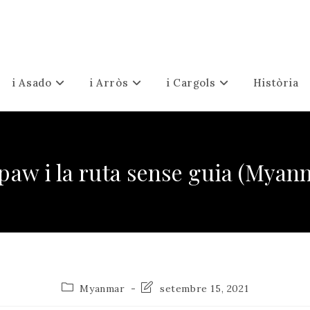
i Asado
i Arròs
i Cargols
Història
paw i la ruta sense guia (Myan
Categoria
Última
Myanmar
setembre 15, 2021
de
modificació