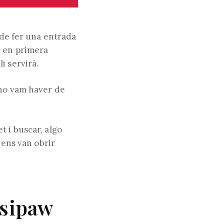
 de fer una entrada
a en primera
i servirà.
 ho vam haver de
t i buscar, algo
 ens van obrir
Hsipaw