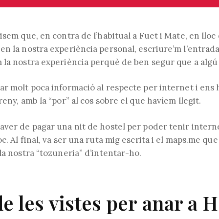
isem que, en contra de l’habitual a Fuet i Mate, en lloc
en la nostra experiència personal, escriure’m l’entrad
la nostra experiència perquè de ben segur que a algú l
ar molt poca informació al respecte per internet i ens
reny, amb la “por” al cos sobre el que havíem llegit.
ver de pagar una nit de hostel per poder tenir interne
c. Al final, va ser una ruta mig escrita i el maps.me que
la nostra “tozuneria” d’intentar-ho.
de les vistes per anar a 