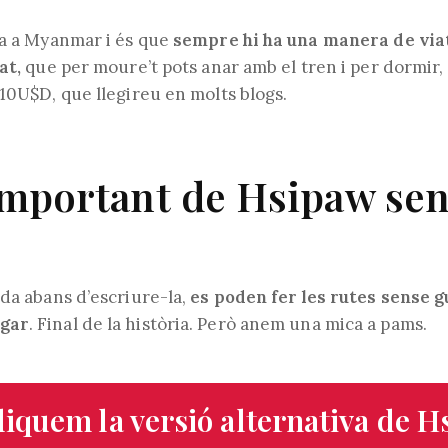
ra a Myanmar i és que
sempre hi ha una manera de via
at,
que per moure’t pots anar amb el tren i per dormir,
 10U$D, que llegireu en molts blogs.
important de Hsipaw sen
ada abans d’escriure-la,
es poden fer les rutes sense gu
gar
. Final de la història. Però anem una mica a pams.
liquem la versió alternativa de H