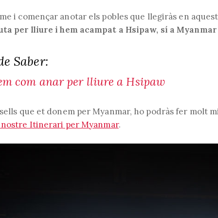
l'entrada:
de
l'entrada:
.me i començar anotar els pobles que llegiràs en aques
uta per lliure i hem acampat a Hsipaw, sí a Myanmar
de Saber:
em com anar per lliure a Hsipaw
nsells que et donem per Myanmar, ho podràs fer molt mi
 nostre Itinerari per Myanmar
.