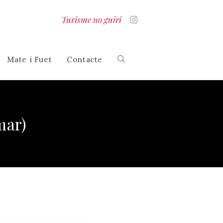
Turisme no guiri
Mate i Fuet
Contacte
Alterna
la
mar)
cerca
al
lloc