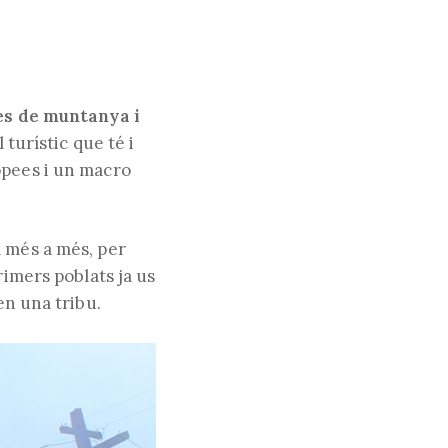
es de muntanya i
 turístic que té i
opees i un macro
A més a més, per
rimers poblats ja us
en una tribu.