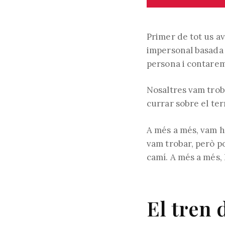
Primer de tot us av
impersonal basada 
persona i contarem 
Nosaltres vam trob
currar sobre el ter
A més a més, vam ha
vam trobar, però po
camí. A més a més, 
El tren 