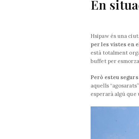
En situa
Hsipaw és una ciuta
per les vistes en e
està totalment org
buffet per esmorzar
Però esteu segurs 
aquells “agosarats”
esperarà algú que u