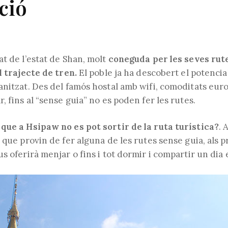
ció
t de l’estat de Shan, molt
coneguda per les seves rut
l trajecte de tren.
El poble ja ha descobert el potencial
anitzat. Des del famós hostal amb wifi, comoditats eur
, fins al “sense guia” no es poden fer les rutes.
que a Hsipaw no es pot sortir de la ruta turística?
. 
 que provin de fer alguna de les rutes sense guia, als p
s oferirà menjar o fins i tot dormir i compartir un dia 