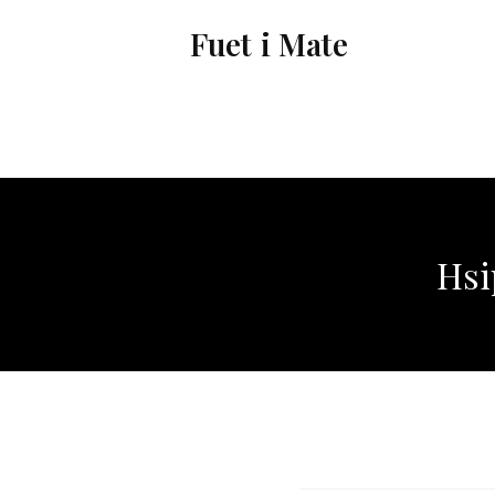
Vés
Fuet i Mate
al
contingut
Hsi