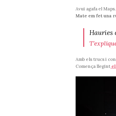
Avui agafa el Maps
Mate em fet una r
Hauries 
T’expliqu
Amb els trucs i co
Comença llegint
el