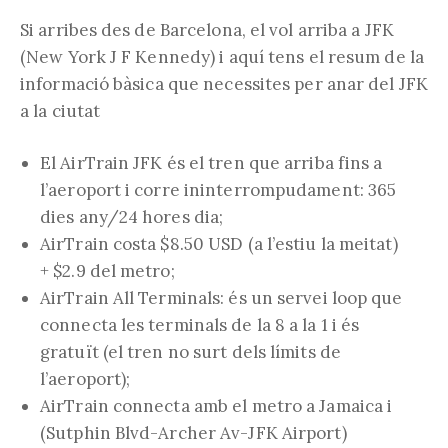
Si arribes des de Barcelona, el vol arriba a
JFK
(New York J F Kennedy) i aquí tens el resum de la
informació bàsica que necessites per anar del JFK
a la ciutat
El AirTrain JFK és el tren que arriba fins a
l’aeroport i corre ininterrompudament: 365
dies any/24 hores dia;
AirTrain costa $8.50 USD (a l’estiu la meitat)
+ $2.9 del metro;
AirTrain All Terminals: és un servei loop que
connecta les terminals de la 8 a la 1 i és
gratuït (el tren no surt dels límits de
l’aeroport);
AirTrain connecta amb el metro a Jamaica i
(Sutphin Blvd-Archer Av-JFK Airport)