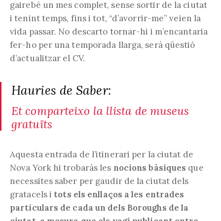
gairebé un mes complet, sense sortir de la ciutat
i tenint temps, fins i tot, “d’avorrir-me” veien la
vida passar. No descarto tornar-hi i m’encantaria
fer-ho per una temporada llarga, serà qüestió
d’actualitzar el CV.
Hauries de Saber:
Et comparteixo la llista de museus
gratuïts
Aquesta entrada de l’itinerari per la ciutat de
Nova York hi trobaràs les
nocions bàsiques
que
necessites saber per gaudir de la ciutat dels
gratacels i
tots els enllaços a les entrades
particulars de cada un dels Boroughs de la
ciutat, a mesura que els vagi publicant entre