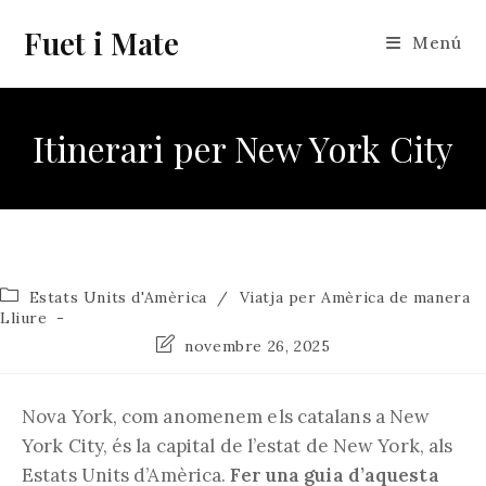
Vés
Fuet i Mate
al
Menú
contingut
Itinerari per New York City
Categoria
Estats Units d'Amèrica
/
Viatja per Amèrica de manera
de
Lliure
l'entrada:
Última
novembre 26, 2025
modificació
de
l'entrada:
Nova York, com anomenem els catalans a New
York City, és la capital de l’estat de New York, als
Estats Units d’Amèrica.
Fer una guia d’aquesta