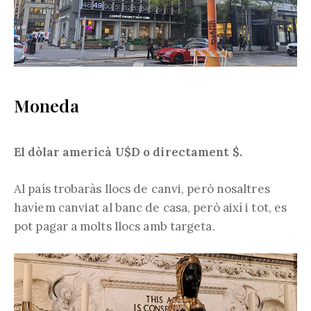
Moneda
El dòlar americà U$D o directament $.
Al país trobaràs llocs de canvi, però nosaltres
havíem canviat al banc de casa, però així i tot, es
pot pagar a molts llocs amb targeta.