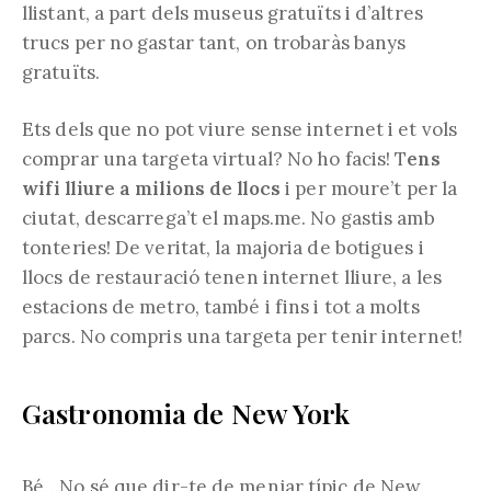
llistant, a part dels museus gratuïts i d’altres
trucs per no gastar tant, on trobaràs banys
gratuïts.
Ets dels que no pot viure sense internet i et vols
comprar una targeta virtual? No ho facis! T
ens
wifi lliure a milions de llocs
i per moure’t per la
ciutat, descarrega’t el maps.me. No gastis amb
tonteries! De veritat, la majoria de botigues i
llocs de restauració tenen internet lliure, a les
estacions de metro, també i fins i tot a molts
parcs. No compris una targeta per tenir internet!
Gastronomia de New York
Bé…No sé que dir-te de menjar típic de New