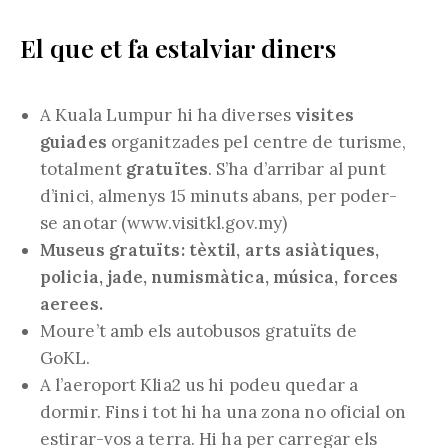
El que et fa estalviar diners
A Kuala Lumpur hi ha diverses
visites
guiades
organitzades pel centre de turisme,
totalment
gratuïtes
. S’ha d’arribar al punt
d’inici, almenys 15 minuts abans, per poder-
se anotar (www.visitkl.gov.my)
Museus gratuïts: tèxtil, arts asiàtiques,
policia, jade, numismàtica, música, forces
aerees.
Moure’t amb els autobusos gratuïts de
GoKL.
A l’aeroport Klia2 us hi podeu quedar a
dormir. Fins i tot hi ha una zona no oficial on
estirar-vos a terra. Hi ha per carregar els