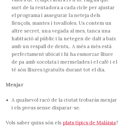
surt de la rentadora a cada cicle per ajustar
el programa i assegurar la neteja dels
llençols, mantes i tovalloles. Us contem un
altre secret, una vegada al mes, tanca una
habitació al públic i la netegen de dalt a baix
amb un respall de dents,. A més a més està
perfectament ubicat i hi ha esmorzar lliure
de pa amb xocolata i mermelades i el cafè i el
té són lliures igratuïts durant tot el dia.
Menjar
A qualsevol racó de la ciutat trobaràs menjar
i els preus sense disparar-se.
Vols saber quins són els
plats típics de Malàisia
?