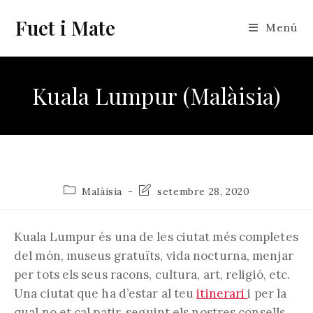
Vés
Fuet i Mate
al
Menú
contingut
Kuala Lumpur (Malàisia)
Categoria
Última
Malàisia
setembre 28, 2020
de
modificació
l'entrada:
de
l'entrada:
Kuala Lumpur és una de les ciutat més completes
del món, museus gratuïts, vida nocturna, menjar
per tots els seus racons, cultura, art, religió, etc.
Una ciutat que ha d’estar al teu
itinerari
i per la
qual no et cal patir, seguint els nostres consells