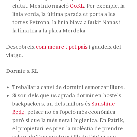
ciutat. Mes informació
GoKL
. Per exemple, la
línia verda, la última parada et porta a les
torres Petrona, la línia blava a Bukit Nanas i
la línia lila a la placa Merdeka.
Descobreix
com moure’t pel país
i gaudeix del
viatge.
Dormir a KL
Treballar a canvi de dormir i esmorzar lliure.
Si sou dels que us agrada dormir en hostels
backpackers, un dels millors és
Sunshine
Bedz
, potser no és l’opció més econòmica
però sí que la més neta i higiènica. En Patrik,
el propietari, es pren la molèstia de prendre
valors de Temperatura i Ph de l’aigua que