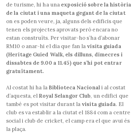
de turisme, hi ha una
exposició sobre la història
de la ciutat i una maqueta gegant de la ciutat
on es poden veure, ja, alguns dels edificis que
tenen els projectes aprovats però encara no
estan construïts. Per visitar-ho s’ha d’abonar
RM10 o anar-hi el dia que fan la
visita guiada
(Heritage Guied Walk, els dilluns, dimecres i
dissabtes de 9.00 a 11.45) que s’hi pot entrar
gratuïtament.
Al costat hi ha la
Biblioteca Nacional
i al costat
d’aquesta, el
Royal Selangor Club
, un edifici que
també es pot visitar durant la
visita guiada
. El
club es va establir a la ciutat el 1884 com a centre
social i club de cricket, el camp era el que avui és
la plaça.