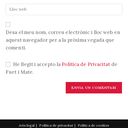
vostra
nom
Introduïu
adreça
d'usuari
l'URL
electrònica
per
de
per
comentar
la
comentar
vostra
Desa el meu nom, correu electrònic i lloc web en
web
aquest navegador per a la pròxima vegada que
(opcional)
comenti.
He llegit i accepto la
Política de Privacitat
de
Fuet i Mate.
Avís legal
Política de privacitat
Política de cookies