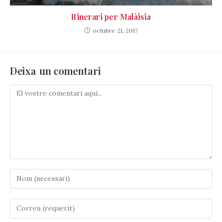
Itinerari per Malàisia
octubre 21, 2017
Deixa un comentari
Comenta
Introduïu
el
vostre
Introduïu
nom
la
o