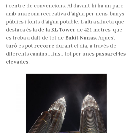
i centre de convencions. Al davant hi ha un parc
amb una zona recreativa d’aigua per nens, banys
públics i fonts d’aigua potable. L’altra silueta que
destaca és la de la
KL Tower
de 421 metres, que
es troba a dalt de tot de
Bukit Nanas.
Aquest
turó
es pot
recorre
durant el dia, a través de
diferents camins i fins i tot per unes
passarel·les
elevades
.