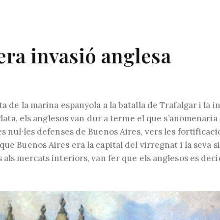
ra invasió anglesa
a de la marina espanyola a la batalla de Trafalgar i la in
a Plata, els anglesos van dur a terme el que s’anomenaria
es nul·les defenses de Buenos Aires, vers les fortificac
que Buenos Aires era la capital del virregnat i la seva s
 als mercats interiors, van fer que els anglesos es deci