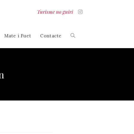
Turisme no guiri
Mate i Fuet
Contacte
Alterna
la
n
cerca
al
lloc