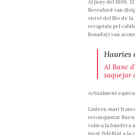
Al juny del 1806, 1
Beresford van dirig
virrei del Rio de l
recaptats pel cabil
Rosada) i van acons
Hauries 
Al Banc d
saquejar 
Actualment equiva
Liniers, marí franc
reconquistar Buenos
volava la bandera a
jurat fidelitat a la