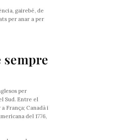
ncia, gairebé, de
ats per anar a per
web
de sempre
nglesos per
l Sud. Entre el
r a França; Canadà i
americana del 1776,