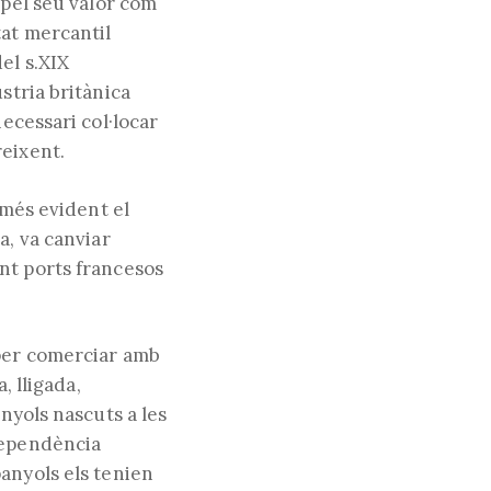
 pel seu valor com
tat mercantil
el s.XIX
stria britànica
ecessari col·locar
reixent.
 més evident el
a, va canviar
nt ports francesos
 per comerciar amb
, lligada,
nyols nascuts a les
ndependència
anyols els tenien