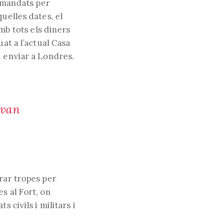
comandats per
uelles dates, el
amb tots els diners
at a l’actual Casa
n enviar a Londres.
 van
rar tropes per
s al Fort, on
 civils i militars i