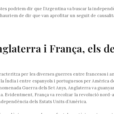
l'entrada:
de
l'entrada:
stes podriem dir que l’Argentina va buscar la independè
 hauriem de dir que van aprofitar un seguit de causalit
glaterra i França, els 
aracteritza per les diverses guerres entre francesos i a
la Índia i entre espanyols i portuguesos per Amèrica de
l’anomenada Guerra dels Set Anys, Anglaterra va guanya
ia. Evidentment, França va recolzar la revolució nord-
ndependència dels Estats Units d’Amèrica.