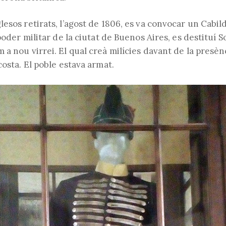
esos retirats, l’agost de 1806, es va convocar un Cabild
 poder militar de la ciutat de Buenos Aires, es destituí 
 a nou virrei. El qual creà milícies davant de la pres
costa. El poble estava armat.