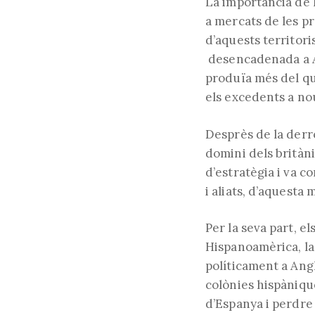
La importància de l
a mercats de les pr
d’aquests territori
desencadenada a An
produïa més del que
els excedents a no
Desprès de la derro
domini dels britàni
d’estratègia i va 
i aliats, d’aquesta
Per la seva part, 
Hispanoamèrica, la i
políticament a Angl
colònies hispàniqu
d’Espanya i perdre