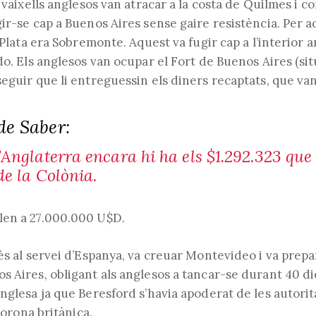
2 vaixells anglesos van atracar a la costa de Quilmes i 
ir-se cap a Buenos Aires sense gaire resistència. Per aq
a Plata era Sobremonte. Aquest va fugir cap a l’interior 
do. Els anglesos van ocupar el Fort de Buenos Aires (situ
eguir que li entreguessin els diners recaptats, que va
de Saber:
’Anglaterra encara hi ha els $1.292.323 que
de la Colònia.
len a 27.000.000 U$D.
ès al servei d’Espanya, va creuar Montevideo i va prepa
 Aires, obligant als anglesos a tancar-se durant 40 die
nglesa ja que Beresford s’havia apoderat de les autoritats
 corona britànica.