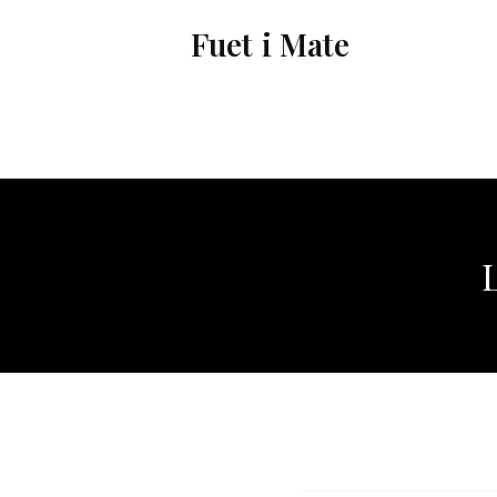
Vés
Fuet i Mate
al
contingut