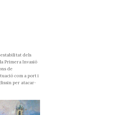
estabilitat dels
 la Primera Invasió
ions de
ituació com a port i
dissin per atacar-