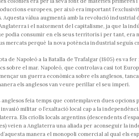
es colònies era per la seva font de matèries primeres i
oduccions europees, per això era important l’exclusivi
s. Aquesta vàlua augmentà amb la revolució industrial d
glaterra i el naixement del capitalisme, ja que la indú
 podia consumir en els seus territoris i per tant, era n
us mercats perquè la nova potència industrial seguís c
ta de Napoleó a la Batalla de Trafalgar (1805) es va fer
cs sobre el mar. Napoleó, que controlava casi tot Europ
començar un guerra econòmica sobre els anglesos, tanca
 manera els anglesos van veure perillar el seu imperi.
els anglesos feia temps que contemplaven dues opcions
nvasió militar o l’exaltació local cap a la independència
aterra. Els criolls locals argentins (descendents d’espa
es) veien a Anglaterra una aliada per aconseguir la i
 d’aquesta manera el monopoli comercial al qual els esp