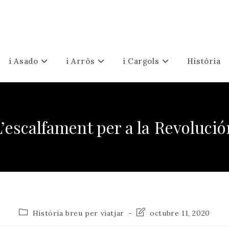
i Asado
i Arròs
i Cargols
Història
L’escalfament per a la Revolució
Categoria
Última
Història breu per viatjar
octubre 11, 2020
de
modificació