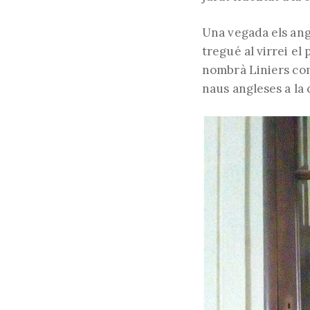
Una vegada els angl
tregué al virrei el
nombrà Liniers com
naus angleses a la 