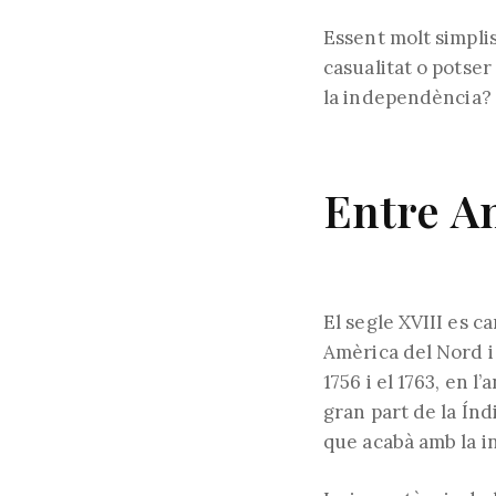
Essent molt simpli
casualitat o potser
la independència?
Entre An
El segle XVIII es c
Amèrica del Nord i 
1756 i el 1763, en 
gran part de la Índ
que acabà amb la i