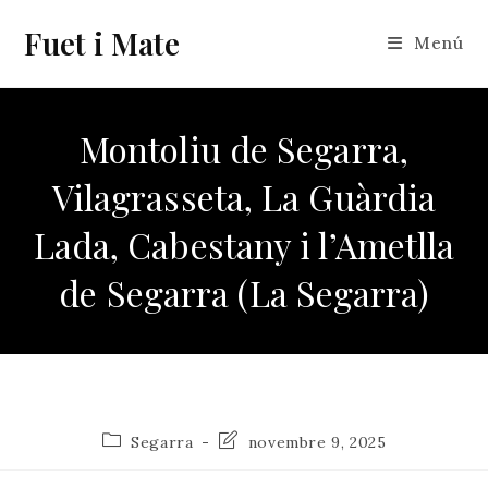
Vés
Fuet i Mate
al
Menú
contingut
Montoliu de Segarra,
Vilagrasseta, La Guàrdia
Lada, Cabestany i l’Ametlla
de Segarra (La Segarra)
Categoria
Última
Segarra
novembre 9, 2025
de
modificació
l'entrada:
de