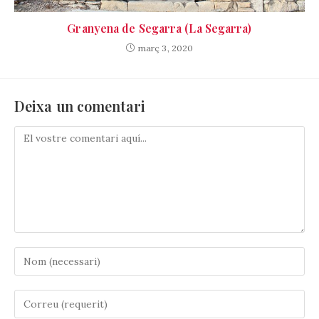
Granyena de Segarra (La Segarra)
març 3, 2020
Deixa un comentari
Comenta
Introduïu
el
vostre
Introduïu
nom
la
o