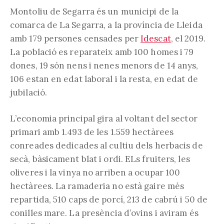
l'entrada:
Montoliu de Segarra és un municipi de la
comarca de La Segarra, a la província de Lleida
amb 179 persones censades per
Idescat
, el 2019.
La població es reparateix amb 100 homes i 79
dones, 19 són nens i nenes menors de 14 anys,
106 estan en edat laboral i la resta, en edat de
jubilació.
L’economia principal gira al voltant del sector
primari amb 1.493 de les 1.559 hectàrees
conreades dedicades al cultiu dels herbacis de
secà, bàsicament blat i ordi. ELs fruiters, les
oliveres i la vinya no arriben a ocupar 100
hectàrees. La ramaderia no està gaire més
repartida, 510 caps de porcí, 213 de cabrú i 50 de
conilles mare. La presència d’ovins i aviram és