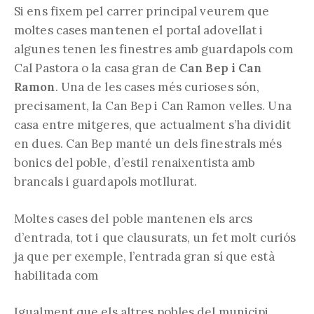
Si ens fixem pel carrer principal veurem que
moltes cases mantenen el portal adovellat i
algunes tenen les finestres amb guardapols com
Cal Pastora o la casa gran de
Can Bep i Can
Ramon
. Una de les cases més curioses són,
precisament, la Can Bep i Can Ramon velles. Una
casa entre mitgeres, que actualment s’ha dividit
en dues. Can Bep manté un dels finestrals més
bonics del poble, d’estil renaixentista amb
brancals i guardapols motllurat.
Moltes cases del poble mantenen els arcs
d’entrada, tot i que clausurats, un fet molt curiós
ja que per exemple, l’entrada gran sí que està
habilitada com
Igualment que els altres pobles del municipi,