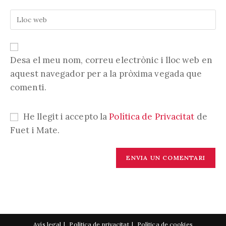
vostra
nom
Introduïu
adreça
d'usuari
l'URL
electrònica
per
de
per
comentar
la
comentar
vostra
Desa el meu nom, correu electrònic i lloc web en
web
aquest navegador per a la pròxima vegada que
(opcional)
comenti.
He llegit i accepto la
Política de Privacitat
de
Fuet i Mate.
Avís legal
Política de privacitat
Política de cookies