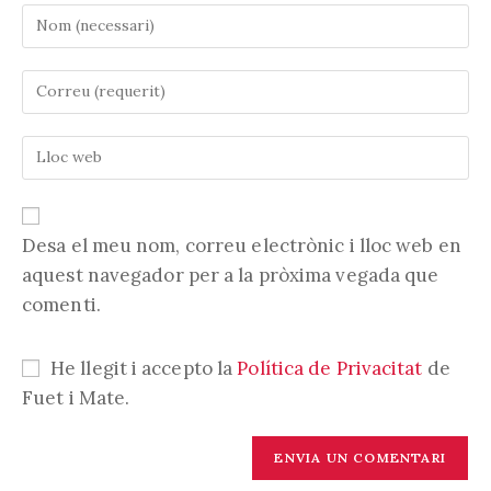
Introduïu
el
vostre
Introduïu
nom
la
o
vostra
nom
Introduïu
adreça
d'usuari
l'URL
electrònica
per
de
per
comentar
la
comentar
vostra
Desa el meu nom, correu electrònic i lloc web en
web
aquest navegador per a la pròxima vegada que
(opcional)
comenti.
He llegit i accepto la
Política de Privacitat
de
Fuet i Mate.