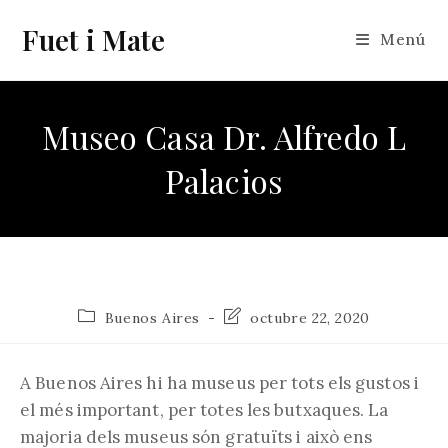
Vés
Fuet i Mate
al
Menú
contingut
Museo Casa Dr. Alfredo L
Palacios
Categoria
Última
Buenos Aires
octubre 22, 2020
de
modificació
l'entrada:
de
l'entrada:
A Buenos Aires hi ha museus per tots els gustos i
el més important, per totes les butxaques. La
majoria dels museus són gratuïts i això ens