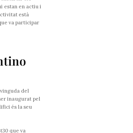
i estan en actiu i
tivitat està
que va participar
ntino
’avinguda del
 ser inaugurat pel
fici és la seu
Bt30 que va