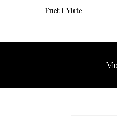
Vés
Fuet i Mate
al
contingut
Mu