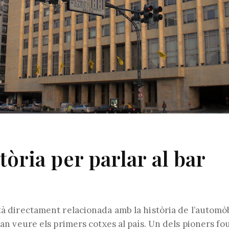
tòria per parlar al bar
tà directament relacionada amb la història de l’automòb
 van veure els primers cotxes al país. Un dels pioners f