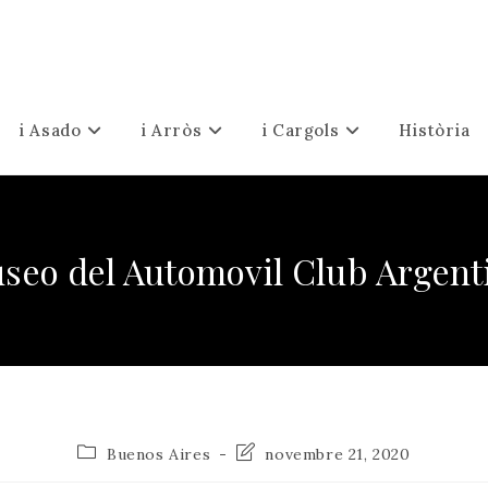
i Asado
i Arròs
i Cargols
Història
seo del Automovil Club Argent
Categoria
Última
Buenos Aires
novembre 21, 2020
de
modificació