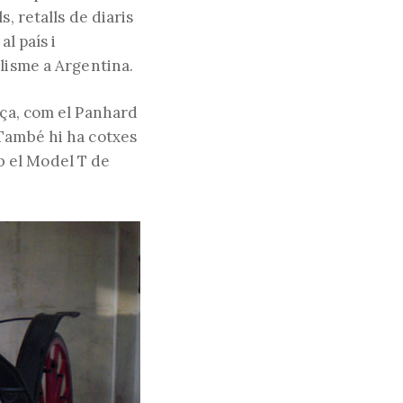
, retalls de diaris
l país i
ilisme a Argentina.
nça, com el Panhard
 També hi ha cotxes
b el Model T de