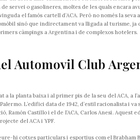
de servei o gasolineres, moltes de les quals encara avu
inguda el famós cartell d’ACA. Però no només la seva ac
omòbil sinó que indirectament va lligada al turisme, ja 
 primers càmpings a Argentina i de complexos hotelers.
el Automovil Club Arge
 a la planta baixa i al primer pis de la seu del ACA, a l
Palermo. L’edifici data de 1942, d’estil racionalista i va
ió, Ramón Castillo i el de l’ACA, Carlos Anesi. Aquest edi
rojecte del ACA i YPF.
re-hi cotxes particulars i esportius com el Brabham 