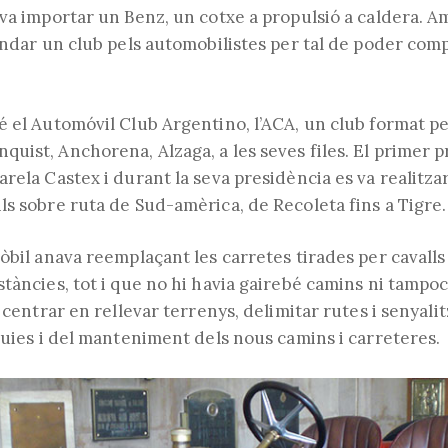
 va importar un Benz, un cotxe a propulsió a caldera. A
fundar un club pels automobilistes per tal de poder com
 el Automóvil Club Argentino, l’ACA, un club format per
uist, Anchorena, Alzaga, a les seves files. El primer p
rela Castex i durant la seva presidència es va realitza
ls sobre ruta de Sud-amèrica, de Recoleta fins a Tigre.
òbil anava reemplaçant les carretes tirades per cavalls
tàncies, tot i que no hi havia gairebé camins ni tampoc
a centrar en rellevar terrenys, delimitar rutes i senyali
guies i del manteniment dels nous camins i carreteres.