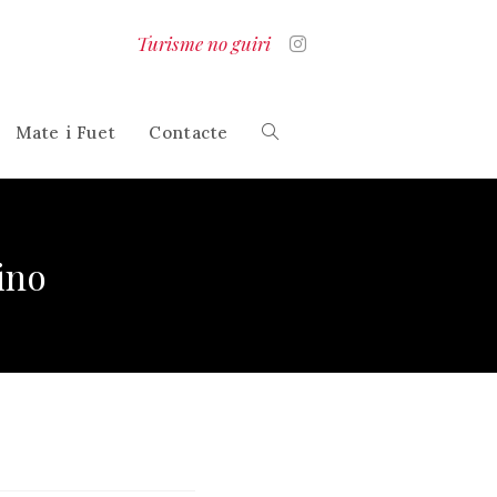
Turisme no guiri
Mate i Fuet
Contacte
Alterna
la
ino
cerca
al
lloc