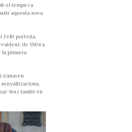
mb el temps va
patir aquesta nova
 l’elit porteña,
resident, de 1904 a
r la primera
 i s’anaven
 senyalitzacions,
tzar-les i també en