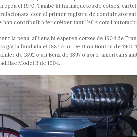
Europea el 1970. També hi ha maquetes de cotxes, cartells
s relacionats, com el primer registre de conduir atorgat a
 han contribuït a fer créixer tant l’ACA com l’automob
ment la pena, allí ens hi esperen cotxes de 1904 de Fra
ca gal·la fundada el 1887 o un De Dion Bouton de 1901.
imler de 1892 o un Benz de 1897 o nord-americans am
Cadillac Model B de 1904.