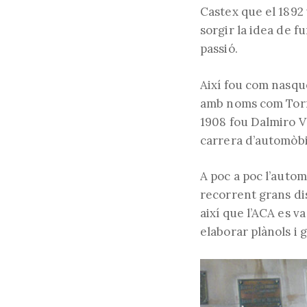
Castex que el 1892
sorgir la idea de 
passió.
Així fou com nasqué
amb noms com Tornq
1908 fou Dalmiro Va
carrera d’automòbi
A poc a poc l’autom
recorrent grans dis
així que l’ACA es v
elaborar plànols i 