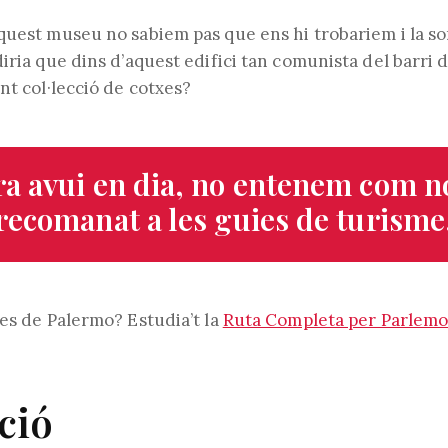
l'entrada:
de
l'entrada:
quest museu no sabiem pas que ens hi trobariem i la s
iria que dins d’aquest edifici tan comunista del barri 
nt col·lecció de cotxes?
a avui en dia, no entenem com n
recomanat a les guies de turisme
res de Palermo? Estudia’t la
Ruta Completa per Parlem
ció