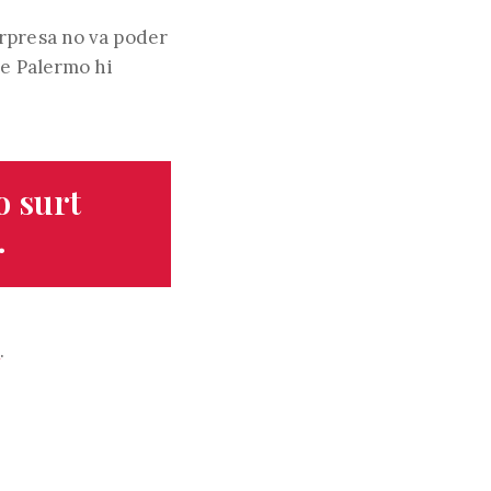
orpresa no va poder
de Palermo hi
web
o surt
.
o
.