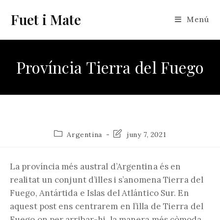
Vés
Fuet i Mate
al
Menú
contingut
Província Tierra del Fuego
Categoria
Última
Argentina
juny 7, 2021
de
modificació
l'entrada:
de
l'entrada:
La província més austral d’Argentina és en
realitat un conjunt d’illes i s’anomena Tierra del
Fuego, Antártida e Islas del Atlántico Sur. En
aquest post ens centrarem en l’illa de Tierra del
Fuego on per arribar-hi, la manera més còmoda