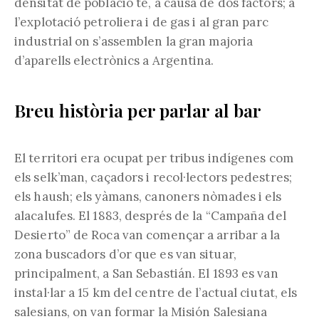
densitat de població té, a causa de dos factors; a
l’explotació petroliera i de gas i al gran parc
industrial on s’assemblen la gran majoria
d’aparells electrònics a Argentina.
Breu història per parlar al bar
El territori era ocupat per tribus indígenes com
els selk’man, caçadors i recol·lectors pedestres;
els haush; els yàmans, canoners nòmades i els
alacalufes. El 1883, després de la “Campaña del
Desierto” de Roca van començar a arribar a la
zona buscadors d’or que es van situar,
principalment, a San Sebastián. El 1893 es van
instal·lar a 15 km del centre de l’actual ciutat, els
salesians, on van formar la Misión Salesiana