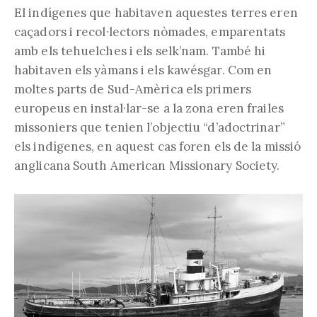
El indígenes que habitaven aquestes terres eren
caçadors i recol·lectors nòmades, emparentats
amb els tehuelches i els selk’nam. També hi
habitaven els yàmans i els kawésgar. Com en
moltes parts de Sud-Amèrica els primers
europeus en instal·lar-se a la zona eren frailes
missoniers que tenien l’objectiu “d’adoctrinar”
els indígenes, en aquest cas foren els de la missió
anglicana South American Missionary Society.