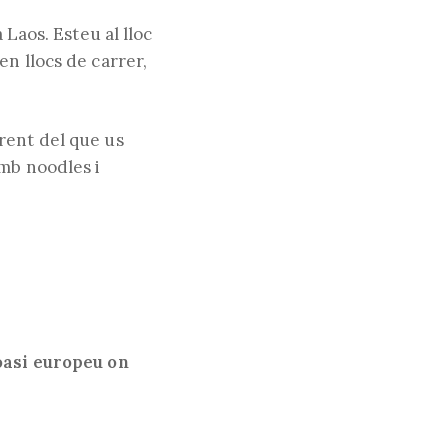
 Laos. Esteu al lloc
en llocs de carrer,
web
rent del que us
amb noodles i
oasi europeu on