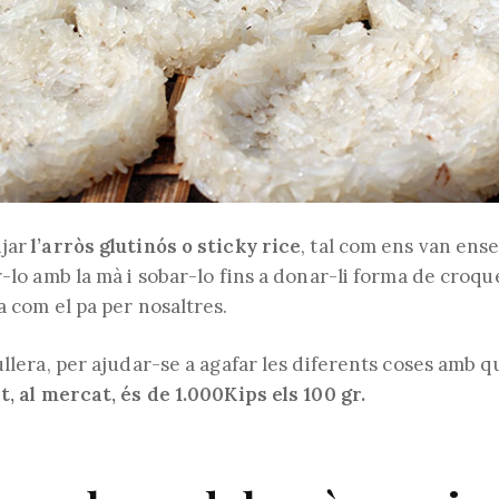
njar
l’arròs glutinós o sticky rice
, tal com ens van ens
r-lo amb la mà i sobar-lo fins a donar-li forma de croqu
a com el pa per nosaltres.
ullera, per ajudar-se a agafar les diferents coses amb 
t, al mercat, és de 1.000Kips els 100 gr.