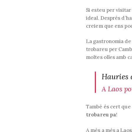
Si esteu per visita
ideal. Després d’ha
creiem que ens pod
La gastronomia de 
trobareu per Cambd
moltes olles amb ca
Hauries 
A Laos po
També és cert que 
trobareu pa
!
A més a més a Laos 