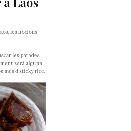
 a Laos
Laos, les nocions
buscar les parades
ament serà alguna
s més d’sticky rice.