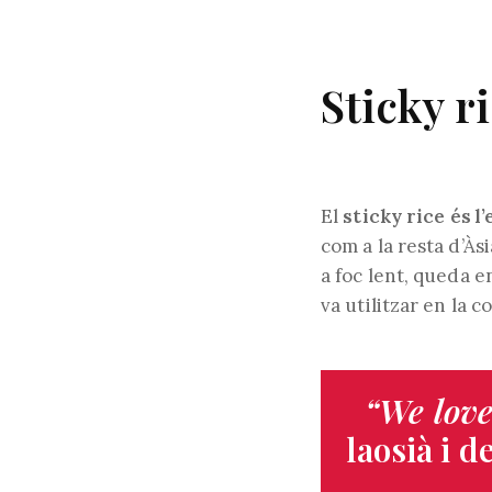
Sticky r
El
sticky rice és l
com a la resta d’Às
a foc lent, queda e
va utilitzar en la 
“We love 
laosià i d