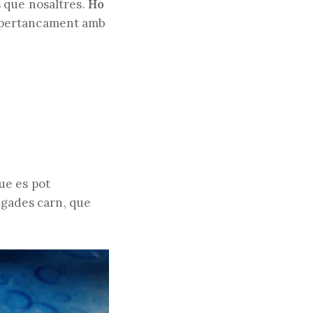
 que nosaltres.
Ho
 supertancament amb
ue es pot
vegades carn, que