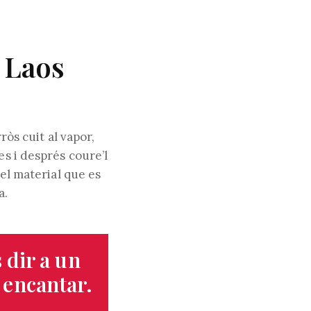
e Laos
rròs cuit al vapor,
es i després coure’l
 el material que es
a.
s dir a un
a encantar.