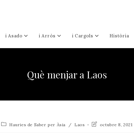
i Asado
i Arròs
i Cargols
Història
Què menjar a Laos
Categoria
Última
Hauries de Saber per Àsia
/
Laos
octubre 8, 2021
de
modificació