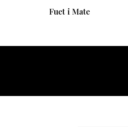
Vés
Fuet i Mate
al
contingut