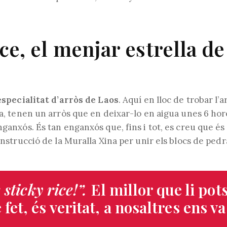
ice, el menjar estrella d
’especialitat d’arròs de Laos
. Aquí en lloc de trobar l’a
ia, tenen un arròs que en deixar-lo en aigua unes 6 hor
nganxós. És tan enganxós que, fins i tot, es creu que és
construcció de la Muralla Xina per unir els blocs de pedr
sticky rice!”.
El millor que li pot
e fet, és veritat, a nosaltres ens v