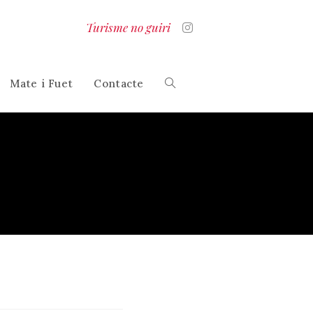
Turisme no guiri
Mate i Fuet
Contacte
Alterna
la
cerca
al
lloc