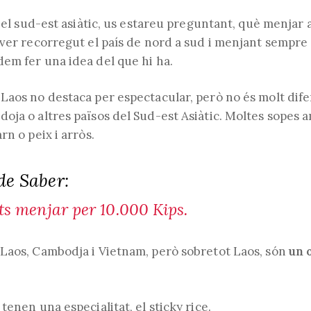
l'entrada:
de
l'entrada:
r el sud-est asiàtic, us estareu preguntant, què menjar a
ver recorregut el país de nord a sud i menjant sempre 
em fer una idea del que hi ha.
Laos no destaca per espectacular, però no és molt dife
oja o altres països del Sud-est Asiàtic. Moltes sopes 
rn o peix i arròs.
de Saber:
ts menjar per 10.000 Kips.
Laos, Cambodja i Vietnam, però sobretot Laos, són
un 
tenen una especialitat, el sticky rice.