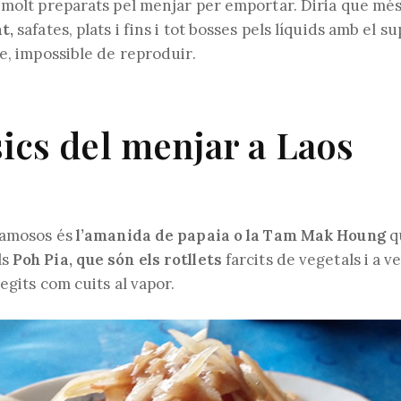
 molt preparats pel menjar per emportar. Diria que més
t,
safates, plats i fins i tot bosses pels líquids amb el
e, impossible de reproduir.
sics del menjar a Laos
famosos és
l’amanida de papaia o la Tam Mak Houng
q
ls
Poh Pia, que són els rotllets
farcits de vegetals i a 
egits com cuits al vapor.