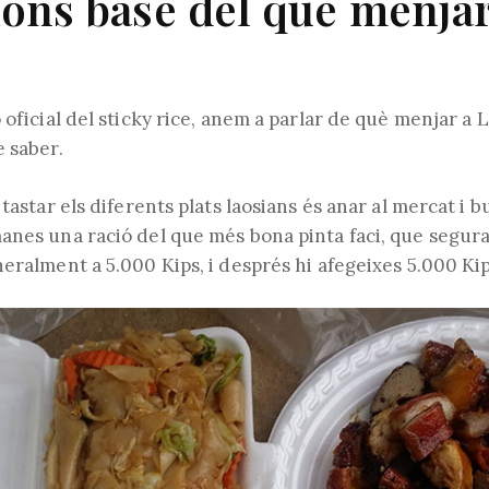
ons base del què menjar
 oficial del sticky rice, anem a parlar de què menjar a 
e saber.
 tastar els diferents plats laosians és anar al mercat i 
anes una ració del que més bona pinta faci, que segur
neralment a 5.000 Kips, i després hi afegeixes 5.000 Kip