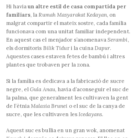
Hi havia
un altre estil de casa compartida per
familiars
, la
Rumah Masyarakat Kedayan
, on
malgrat compartir el mateix sostre, cada família
funcionava com una unitat familiar independent.
En aquest cas el menjador s’anomenava
Serambi
,
els dormitoris
Bilik Tidu
r i la cuina
Dapur
.
Aquestes cases estaven fetes de bambú i altres
plantes que trobaven per la zona.
Si la família es dedicava a la fabricació de sucre
negre, el
Gula Anau
, havia d’aconseguir el suc de
la palma, que generalment les cultivaven la gent
de l’ètnia
Malasia Brunei
o el suc de la canya de
sucre, que les cultivaven les
Icedayans
.
Aquest suc es bullia en un gran wok, anomenat