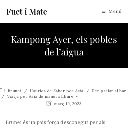
Vés
Fuet i Mate
al
Menú
contingut
Kampong Ayer, els pobles
de l’aigua
Categoria
Brunei
/
Hauries de Saber per Àsia
/
Per parlar al bar
de
/
Viatja per Àsia de manera Lliure
l'entrada:
Última
març 19, 2023
modificació
de
l'entrada:
Brunei és un país força desconegut per als