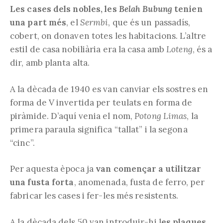
Les cases dels nobles, les
Belah Bubung
tenien
una part més
, el
Sermbi
, que és un passadís,
cobert, on donaven totes les habitacions. L’altre
estil de casa nobiliària era la casa amb
Loteng
, és a
dir, amb planta alta.
A la dècada de 1940 es van canviar els sostres en
forma de V invertida per teulats en forma de
piràmide. D’aquí venia el nom,
Potong Limas
, la
primera paraula significa “tallat” i la segona
“cinc”.
Per aquesta època ja
van començar a utilitzar
una fusta forta
, anomenada, fusta de ferro, per
fabricar les cases i fer-les més resistents.
A la dècada dels 50 van introduir-hi l
es plaques