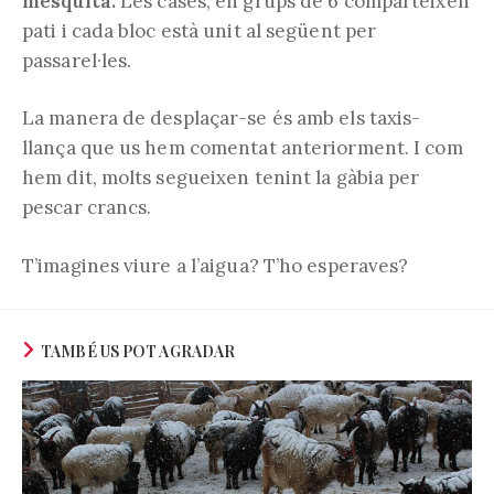
mesquita.
Les cases, en grups de 6 comparteixen
pati i cada bloc està unit al següent per
passarel·les.
La manera de desplaçar-se és amb els taxis-
llança que us hem comentat anteriorment. I com
hem dit, molts segueixen tenint la gàbia per
pescar crancs.
T’imagines viure a l’aigua? T’ho esperaves?
TAMBÉ US POT AGRADAR