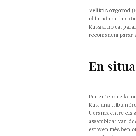
Veliki Novgorod
(В
oblidada de la ruta
Rússia, no cal para
recomanem parar a 
En situa
Per entendre la im
Rus, una tribu nòrd
Ucraïna entre els s
assamblea i van de
estaven més ben or