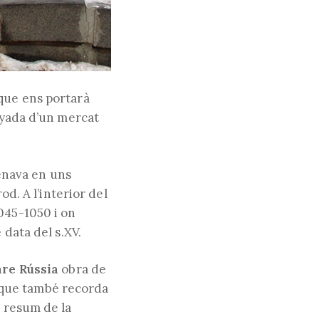
que ens portarà
anyada d’un mercat
enava en uns
od. A l’interior del
045-1050 i on
 data del s.XV.
are Rússia
obra de
 que també recorda
n resum de la