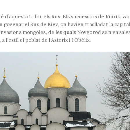
é d’aquesta tribu, els Rus. Els successors de Riúrik, va
n govenar el Rus de Kiev, on havien traslladat la capital,
nvasions mongoles, de les quals Novgorod se’n va salv
a l’estil el poblat de l’Astèrix i l’Obèlix.