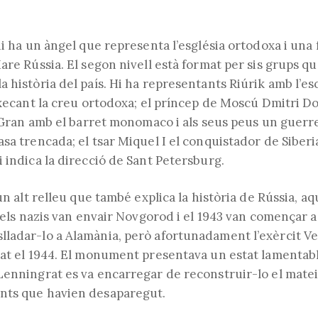
hi ha un àngel que representa l’església ortodoxa i una
Mare Rússia. El segon nivell està format per sis grups 
 història del país. Hi ha representants Riúrik amb l’es
aixecant la creu ortodoxa; el príncep de Moscú Dmitri D
l Gran amb el barret monomaco i als seus peus un guerr
sa trencada; el tsar Miquel I el conquistador de Siberi
 indica la direcció de Sant Petersburg.
 un alt relleu que també explica la història de Rússia, aq
1 els nazis van envair Novgorod i el 1943 van començar 
ladar-lo a Alamània, però afortunadament l’exèrcit Ve
tat el 1944. El monument presentava un estat lamentab
Lenningrat es va encarregar de reconstruir-lo el mateix
nts que havien desaparegut.