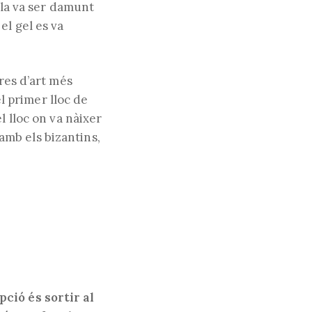
alla va ser damunt
el gel es va
res d’art més
el primer lloc de
l lloc on va nàixer
 amb els bizantins,
ció és sortir al