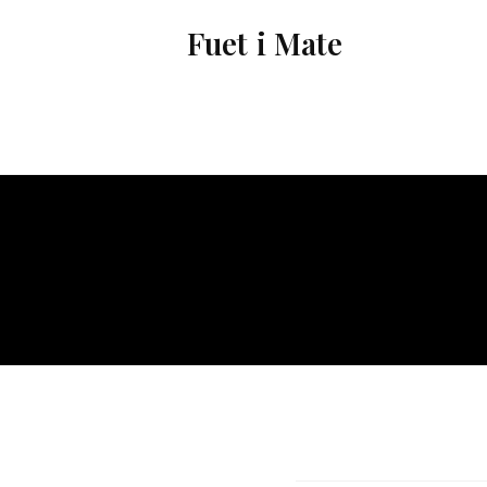
Vés
Fuet i Mate
al
contingut