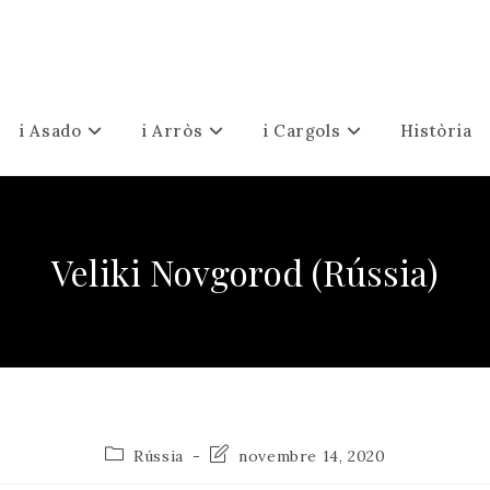
i Asado
i Arròs
i Cargols
Història
Veliki Novgorod (Rússia)
Categoria
Última
Rússia
novembre 14, 2020
de
modificació