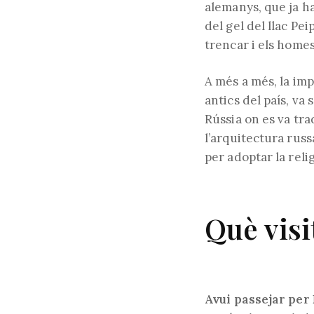
alemanys, que ja ha
del gel del llac Pe
trencar i els homes
A més a més, la imp
antics del país, va 
Rússia on es va tra
l’arquitectura russa
per adoptar la reli
Què visi
Avui passejar per 