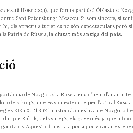
l'entrada:
de
l'entrada:
еликий Новгород), que forma part del Óblast de Nóvgo
 entre Sant Petersburg i Moscou. Si som sincers, si ten
r-hi, els atractius turístics no són espectaculars però si
la Pàtria de Rússia,
la ciutat més antiga del país.
ció
portància de Novgorod a Rússia ens n’hem d’anar al te
ica de vikings, que es van extendre per l’actual Rússia, 
egles XIX i X. El 862 l’aristocràcia eslava de Novgorod 
cidir que Riúrik, dels varegs, els governés ja que admi
ganitzats. Aquesta dinastia a poc a poc va anar extene