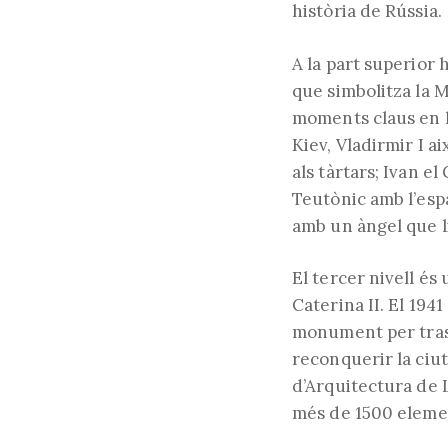
història de Rússia.
A la part superior 
que simbolitza la 
moments claus en la
Kiev, Vladirmir I 
als tàrtars; Ivan e
Teutònic amb l’espa
amb un àngel que li
El tercer nivell és
Caterina II. El 194
monument per trasl
reconquerir la ciu
d’Arquitectura de 
més de 1500 eleme