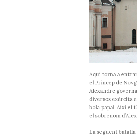
Aquí torna a entrar
el Príncep de Novgo
Alexandre governav
diversos exèrcits e
bola papal. Així el 
el sobrenom d’Ale
La següent batalla 