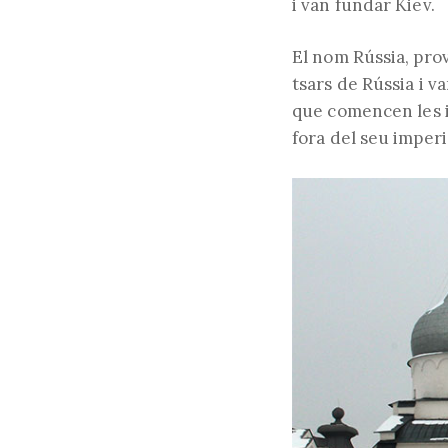
i van fundar Kiev.
El nom Rússia, prov
tsars de Rússia i va
que comencen les i
fora del seu imperi, 