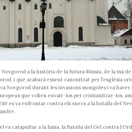
 Novgorod a la història de la futura Rússia, de la mà d
rod, i que acabarà essent canonitzat per l’església or
a Novgorod durant les invasions mongoles i va haver 
uropeus que volien envair-los per cristianitzar-los, am
1240 es va enfrontar contra els suecs a la batalla del Nev
xandre.
el va catapultar a la fama, la Batalla del Gel contra l’O