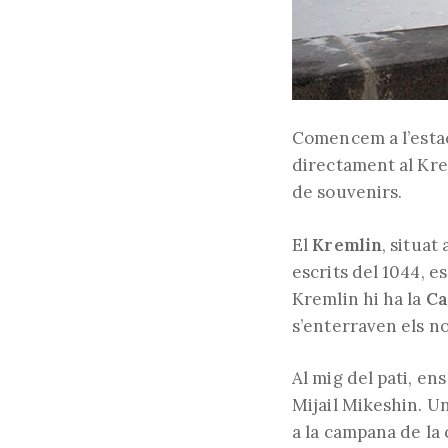
Comencem a l’estac
directament al Krem
de souvenirs.
El
Kremlin
, situat 
escrits del 1044, es
Kremlin hi ha la
Ca
s’enterraven els no
Al mig del pati, en
Mijail Mikeshin. 
a la campana de la 