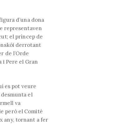
 figura d’una dona
que representaven
cut; el príncep de
onskói derrotant
er de l’Orde
a i Pere el Gran
uí es pot veure
a desmunta el
rmell va
le però el Comité
 any, tornant a fer