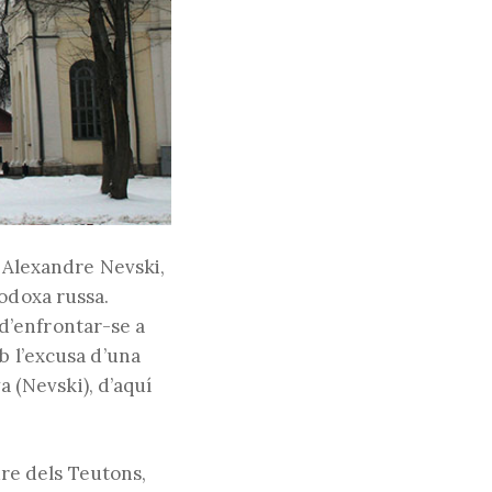
e Alexandre Nevski,
todoxa russa.
d’enfrontar-se a
b l’excusa d’una
a (Nevski), d’aquí
rdre dels Teutons,