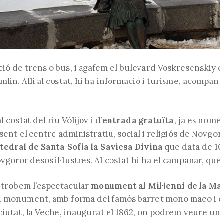
ió de trens o bus, i agafem el bulevard Voskresenskiy 
lin. Allí al costat, hi ha informació i turisme, acomp
al costat del riu Vólijov i d’
entrada gratuïta
, ja es nom
sent el centre administratiu, social i religiós de Novgor
tedral de Santa Sofia la Saviesa Divina
que data de 1
vgorondesos il·lustres. Al costat hi ha el campanar, que
s trobem l’espectacular
monument al Mil·lenni de la M
Un monument, amb forma del famós barret mono maco i
ciutat, la Veche, inaugurat el 1862, on podrem veure u