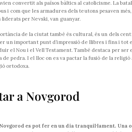
vien convertit als països bàltics al catolicisme. La bat
ipus i com que les armadures dels teutons pesaven més, 
 liderats per Nevski, van guanyar.
ortància de la ciutat també és cultural, és un dels cent
ser un important punt d’impressió de llibres i fins i tot 
duir el Nou i el Vell Testament. També destaca per ser e
 de pedra. I el lloc on es va pactar la fusió de la religió
gió ortodoxa.
tar a Novgorod
Novgorod es pot fer en un dia tranquil·lament. Una op