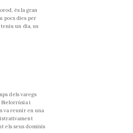
rod, és la gran
iu pocs dies per
web
 teniu un dia, us
mps dels varegs
Bielorrúsia i
es va reunir en una
nistrativament
nt els seus dominis