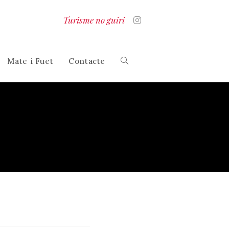
Turisme no guiri
Mate i Fuet
Contacte
Alterna
la
cerca
al
lloc