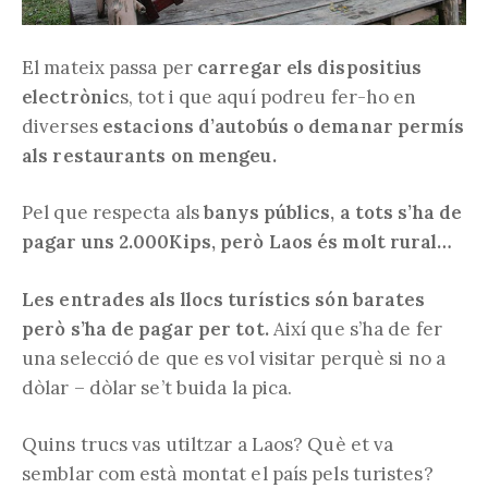
El mateix passa per
carregar els dispositius
electrònic
s, tot i que aquí podreu fer-ho en
diverses
estacions d’autobús o demanar permís
als restaurants on mengeu.
Pel que respecta als
banys públics, a tots s’ha de
pagar uns 2.000Kips, però Laos és molt rural…
Les entrades als llocs turístics són barates
però s’ha de pagar per tot.
Així que s’ha de fer
una selecció de que es vol visitar perquè si no a
dòlar – dòlar se’t buida la pica.
Quins trucs vas utiltzar a Laos? Què et va
semblar com està montat el país pels turistes?