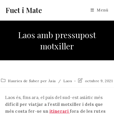
Vés
Fuet i Mate
al
Menú
contingut
Laos amb pressupost
motxiller
Categoria
Última
Hauries de Saber per Àsia
/
Laos
octubre 9, 2021
de
modificació
l'entrada:
de
l'entrada:
Laos és, fins ara, el país del sud-est asiàtic més
difícil per viatjar a l’estil motxiller i dels que
més costa fer-se un
itinerari
fora de les rutes