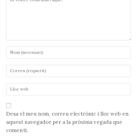
Introduïu
el
vostre
Introduïu
nom
la
o
vostra
nom
Introduïu
adreça
d'usuari
l'URL
electrònica
per
de
per
comentar
la
comentar
vostra
Desa el meu nom, correu electrònic i lloc web en
web
aquest navegador per a la pròxima vegada que
(opcional)
comenti.