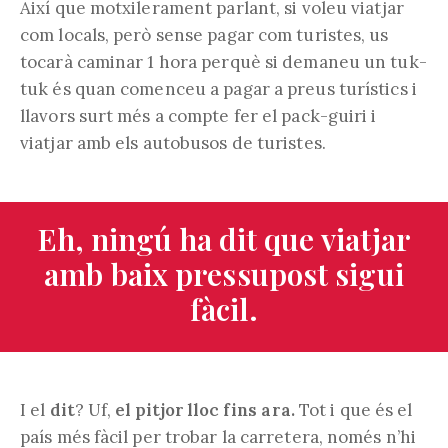
Així que motxilerament parlant, si voleu viatjar
com locals, però sense pagar com turistes, us
tocarà caminar 1 hora perquè si demaneu un tuk-
tuk és quan comenceu a pagar a preus turístics i
llavors surt més a compte fer el pack-guiri i
viatjar amb els autobusos de turistes.
Eh, ningú ha dit que viatjar
amb baix pressupost sigui
fàcil.
I el
dit
? Uf,
el pitjor lloc fins ara.
Tot i que és el
país més fàcil per trobar la carretera, només n’hi