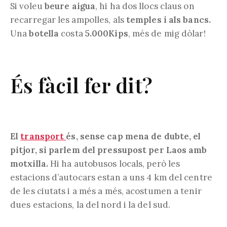
Si voleu
beure aigua
, hi ha dos llocs claus on
recarregar les ampolles, als
temples i als bancs.
Una
botella
costa
5.000Kips
, més de mig dòlar!
És fàcil fer dit?
El
transport
és, sense cap mena de dubte, el
pitjor, si parlem del pressupost per Laos amb
motxilla.
Hi ha autobusos locals, però les
estacions d’autocars estan a uns 4 km del centre
de les ciutats i a més a més, acostumen a tenir
dues estacions, la del nord i la del sud.