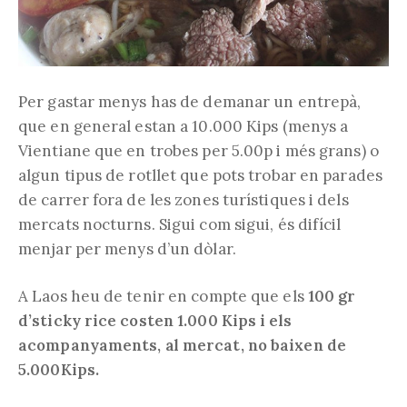
Per gastar menys has de demanar un entrepà,
que en general estan a 10.000 Kips (menys a
Vientiane que en trobes per 5.00p i més grans) o
algun tipus de rotllet que pots trobar en parades
de carrer fora de les zones turístiques i dels
mercats nocturns. Sigui com sigui, és difícil
menjar per menys d’un dòlar.
A Laos heu de tenir en compte que els
100 gr
d’sticky rice costen 1.000 Kips i els
acompanyaments, al mercat, no baixen de
5.000Kips.