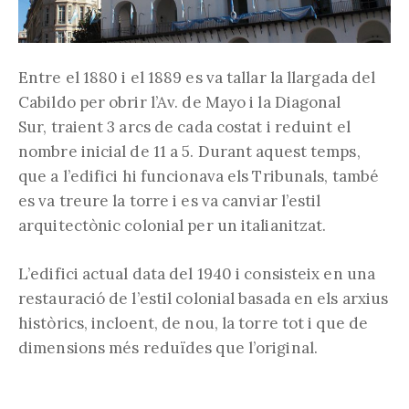
Entre el 1880 i el 1889 es va tallar la llargada del
Cabildo per obrir l’Av. de Mayo i la Diagonal
Sur, traient 3 arcs de cada costat i reduint el
nombre inicial de 11 a 5. Durant aquest temps,
que a l’edifici hi funcionava els Tribunals, també
es va treure la torre i es va canviar l’estil
arquitectònic colonial per un italianitzat.
L’edifici actual data del 1940 i consisteix en una
restauració de l’estil colonial basada en els arxius
històrics, incloent, de nou, la torre tot i que de
dimensions més reduïdes que l’original.