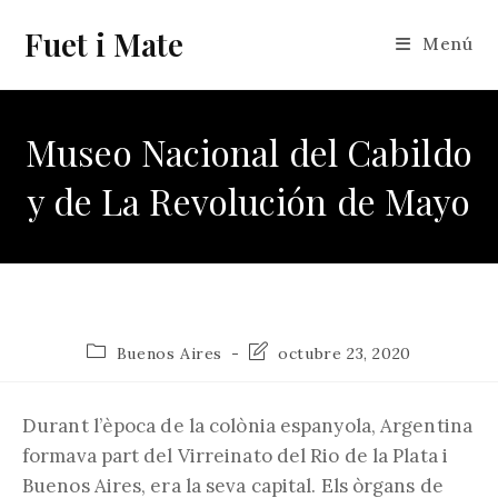
Vés
Fuet i Mate
al
Menú
contingut
Museo Nacional del Cabildo
y de La Revolución de Mayo
Categoria
Última
Buenos Aires
octubre 23, 2020
de
modificació
l'entrada:
de
l'entrada:
Durant l’època de la colònia espanyola, Argentina
formava part del Virreinato del Rio de la Plata i
Buenos Aires, era la seva capital. Els òrgans de