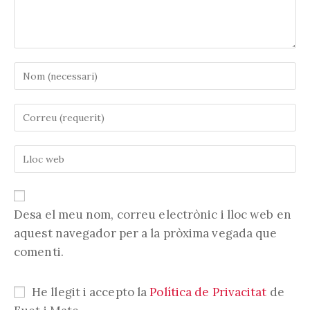
Introduïu
el
vostre
Introduïu
nom
la
o
vostra
nom
Introduïu
adreça
d'usuari
l'URL
electrònica
per
de
per
comentar
la
comentar
vostra
Desa el meu nom, correu electrònic i lloc web en
web
aquest navegador per a la pròxima vegada que
(opcional)
comenti.
He llegit i accepto la
Política de Privacitat
de