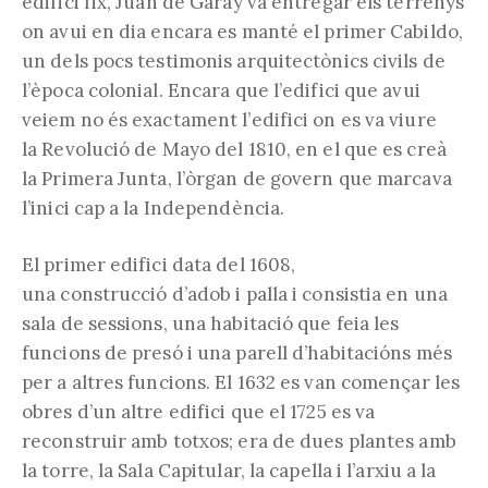
edifici fix, Juan de Garay va entregar els terrenys
on avui en dia encara es manté el primer Cabildo,
un dels pocs testimonis arquitectònics civils de
l’època colonial. Encara que l’edifici que avui
veiem no és exactament l’edifici on es va viure
la Revolució de Mayo del 1810, en el que es creà
la Primera Junta, l’òrgan de govern que marcava
l’inici cap a la Independència.
El primer edifici data del 1608,
una construcció d’adob i palla i consistia en una
sala de sessions, una habitació que feia les
funcions de presó i una parell d’habitacións més
per a altres funcions. El 1632 es van començar les
obres d’un altre edifici que el 1725 es va
reconstruir amb totxos; era de dues plantes amb
la torre, la Sala Capitular, la capella i l’arxiu a la