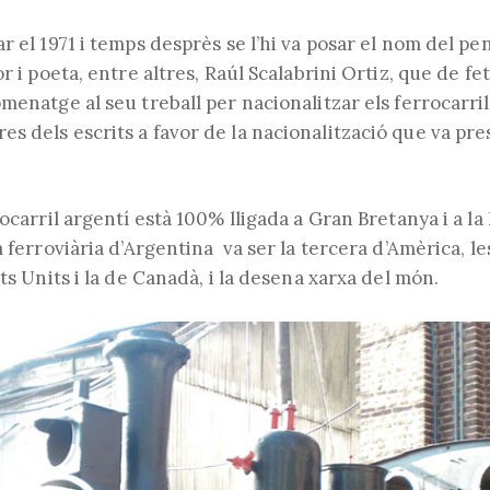
r el 1971 i temps desprès se l’hi va posar el nom del pen
or i poeta, entre altres, Raúl Scalabrini Ortiz, que de fe
menatge al seu treball per nacionalitzar els ferrocarri
s dels escrits a favor de la nacionalització que va pre
rocarril argentí està 100% lligada a Gran Bretanya i a la
a ferroviària d’Argentina va ser la tercera d’Amèrica, l
ats Units i la de Canadà, i la desena xarxa del món.