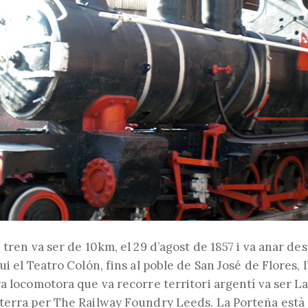
 tren va ser de 10km, el 29 d’agost de 1857 i va anar des
i el Teatro Colón, fins al poble de San José de Flores, l
a locomotora que va recorre territori argentí va ser L
terra per The Railway Foundry Leeds. La Porteña està