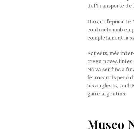
del Transporte de 
Durant l’època de M
contracte amb empr
completament la xar
Aquests, més intere
creen noves línies
No va ser fins a fi
ferrocarrils però d
als anglesos, amb 
gaire argentins.
Museo N