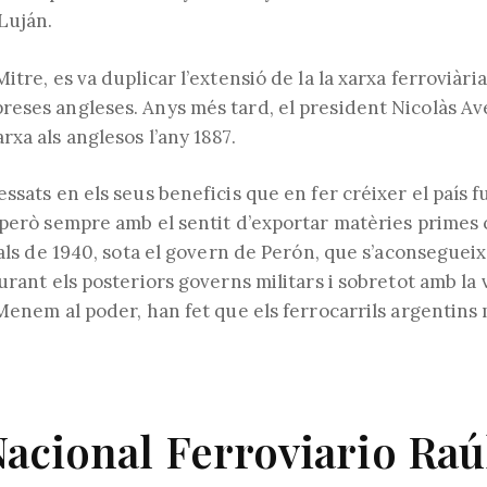
Luján.
itre, es va duplicar l’extensió de la la xarxa ferroviàri
eses angleses. Anys més tard, el president Nicolàs Av
xa als anglesos l’any 1887.
ssats en els seus beneficis que en fer créixer el país 
 però sempre amb el sentit d’exportar matèries primes 
nals de 1940, sota el govern de Perón, que s’aconsegueix
urant els posteriors governs militars i sobretot amb la
Menem al poder, han fet que els ferrocarrils argentins 
acional Ferroviario Raú