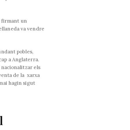
a firmant un
ellaneda va vendre
fundant pobles,
cap a Anglaterra.
 nacionalitzar els
 venta de la xarxa
mai hagin sigut
l