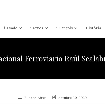
i Asado
i Arròs
i Cargols
Història
cional Ferroviario Raúl Scalabr
Categoria
Última
Buenos Aires
octubre 20, 2020
de
modificació