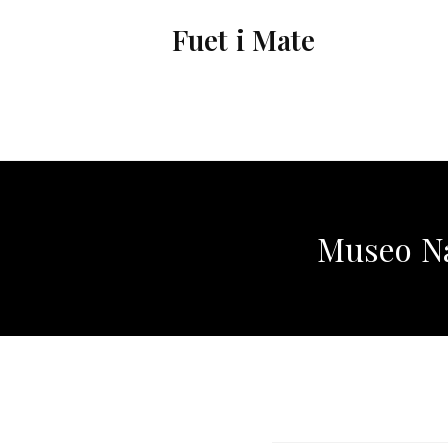
Vés
Fuet i Mate
al
contingut
Museo Na