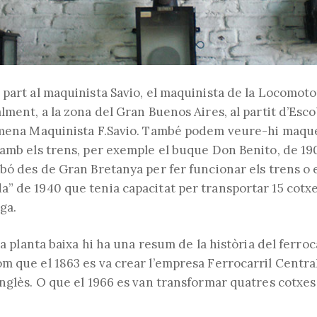
part al maquinista Savio, el maquinista de la Locomotor
lment, a la zona del Gran Buenos Aires, al partit d’Esco
omena Maquinista F.Savio. També podem veure-hi maque
 amb els trens, per exemple el buque Don Benito, de 19
rbó des de Gran Bretanya per fer funcionar els trens o 
” de 1940 que tenia capacitat per transportar 15 cotxe
ga.
 la planta baixa hi ha una resum de la història del ferroc
m que el 1863 es va crear l’empresa Ferrocarril Centra
anglès. O que el 1966 es van transformar quatres cotxe