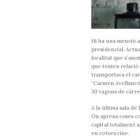
Hi ha una menció a 
presidencial. Actua
localitat que s’an
que tenien relació
transportava el ca
“Carmen Avellaneda
30 vagons de càrre
A la última sala de
On aprens coses co
capital totalment 
en cotxes cine.