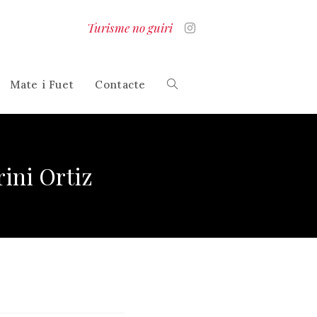
Turisme no guiri
Mate i Fuet
Contacte
Alterna
la
ini Ortiz
cerca
al
lloc