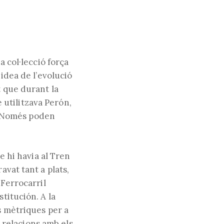
a col·lecció força
 idea de l’evolució
t que durant la
utilitzava Perón,
a. Només poden
e hi havia al Tren
avat tant a plats,
 Ferrocarril
titución. A la
s mètriques per a
s relacions amb els