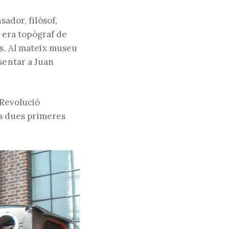
sador, filòsof,
t era topògraf de
ls. Al mateix museu
sentar a Juan
 Revolució
es dues primeres