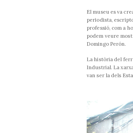
El museu es va crea
periodista, escript
professió, com a ho
podem veure mostre
Domingo Perón.
La història del fer
Industrial. La xarx
van ser la dels Est