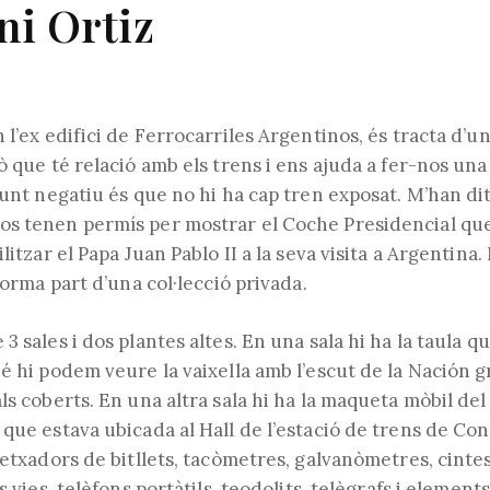
ni Ortiz
 l’ex edifici de Ferrocarriles Argentinos, és tracta d’un
ò que té relació amb els trens i ens ajuda a fer-nos una
punt negatiu és que no hi ha cap tren exposat. M’han di
s tenen permís per mostrar el Coche Presidencial que 
ilitzar el Papa Juan Pablo II a la seva visita a Argentin
forma part d’una col·lecció privada.
3 sales i dos plantes altes. En una sala hi ha la taula qu
é hi podem veure la vaixella amb l’escut de la Nación gr
ls coberts. En una altra sala hi ha la maqueta mòbil del
que estava ubicada al Hall de l’estació de trens de Cons
fetxadors de bitllets, tacòmetres, galvanòmetres, cinte
s vies, telèfons portàtils, teodolits, telègrafs i element