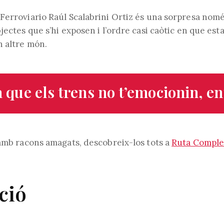
l'entrada:
de
l'entrada:
erroviario Raúl Scalabrini Ortiz és una sorpresa només 
jectes que s’hi exposen i l’ordre casi caòtic en que est
 altre món.
 que els trens no t’emocionin, en
 amb racons amagats, descobreix-los tots a
Ruta Complet
ció