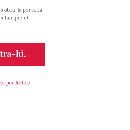
obrir la porta, la
an fan que et
web
tra-hi.
a per Retiro
.