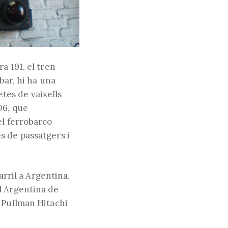
a 191, el tren
bar, hi ha una
tes de vaixells
06, que
el ferrobarco
s de passatgers i
arril a Argentina.
l Argentina de
s Pullman Hitachi