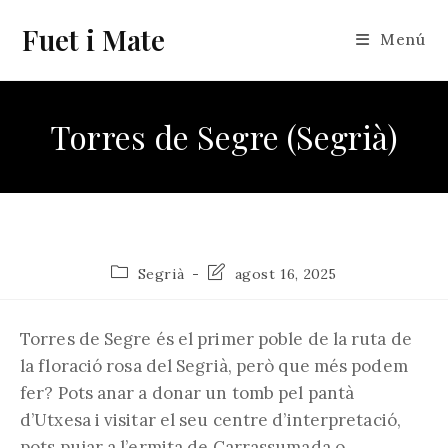
Vés
Fuet i Mate
al
Menú
contingut
Torres de Segre (Segrià)
Categoria
Última
Segrià
agost 16, 2025
de
modificació
l'entrada:
de
l'entrada:
Torres de Segre és el primer poble de la ruta de
la floració rosa del Segrià, però que més podem
fer? Pots anar a donar un tomb pel pantà
d’Utxesa i visitar el seu centre d’interpretació,
pots pujar a l’ermita de Carrassumada o