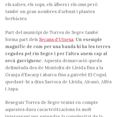
els salzes, els xops, els àlbers i els oms però
també un gran nombres d’arbust i plantes
herbàcies.
Part del municipi de Torres de Segre també
forma part dels
Secans d’Utxesa
.
Un exemple
magnífic de com per una banda hi ha les terres
regades pel riu Segre i per l’altra anem cap al
secà garriguenc
. Aquesta demarcació queda
delimitada des de Montoliu de Lleida fins a la
Granja d’Escarp i abarca fins a gairebé El Cogul,
quedant-hi a dins Sarroca de Lleida, Alcanó, Alfés
i Aspa.
Reseguir Torres de Segre tenint en compte
aquestes dues caracteritzacions és molt
interessant per entendre la complexitat de la