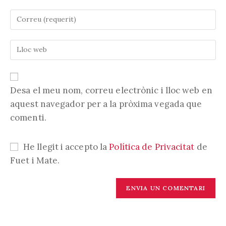
vostre
Introduïu
nom
la
o
vostra
nom
Introduïu
adreça
d'usuari
l'URL
electrònica
per
de
per
comentar
la
comentar
vostra
Desa el meu nom, correu electrònic i lloc web en
web
aquest navegador per a la pròxima vegada que
(opcional)
comenti.
He llegit i accepto la
Política de Privacitat
de
Fuet i Mate.