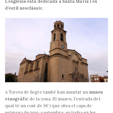
L’església està dedicada a Santa Maria i és
d’estil neoclàssic.
A Torres de Segre també han muntat un
museu
etnogràfic
de la zona. El museu, l’entrada del
qual té un cost de 3€ i que obra el caps de
setmana de juny a setembre, es troba en les