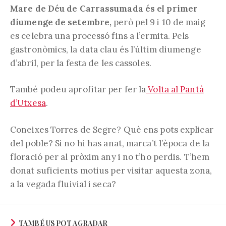
Mare de Déu de Carrassumada és el primer
diumenge de setembre,
però pel 9 i 10 de maig
es celebra una processó fins a l’ermita. Pels
gastronòmics, la data clau és l’últim diumenge
d’abril, per la festa de les cassoles.
També podeu aprofitar per fer la
Volta al Pantà
d’Utxesa
.
Coneixes Torres de Segre? Què ens pots explicar
del poble? Si no hi has anat, marca’t l’època de la
floració per al pròxim any i no t’ho perdis. T’hem
donat suficients motius per visitar aquesta zona,
a la vegada fluivial i seca?
TAMBÉ US POT AGRADAR