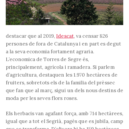
destacar que al 2019,
Idescat
, va censar 826
persones de fora de Catalunya i en part es degut
a la seva economia fortament agraria.
L’economica de Torres de Segre és,
principalement, agrícola i ramadera. Si parlem
d’agricultura, destaquen les 1.970 hectàrees de
fruiters, sobretots els de la familia del prèssec
que fan que al març, sigui un dels nous destins de
moda per les seves flors roses.
Els herbacis van agafant força, amb 714 hectàrees,
igual que a tot el Segrià, pagès que es jubila, camp
que es transforma. D’olivera hi ha 159 hectàrees.