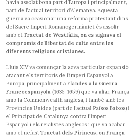
havia assolat bona part d’Europa i principalment,
part de l’actual territori d’Alemanya. Aquesta
guerra va ocasionar una reforma protestant dins
del Sacre Imperi Romanogermànic i és assolir
amb el
Tractat de Westfàlia, on es signava el
compromís de llibertat de culte entre les
diferents religions cristianes.
Lluís XIV va començar la seva particular expansió
atacant els territoris de l’imperi Espanyol a
Europa, principalment a
Flandes a la Guerra
Francoespanyola
(1635-1659) que va aliar, França
amb la Commonwealth anglesa, i també amb les
Províncies Unides (part de l’actual Països Baixos) i
el Principat de Catalunya contra l’Imperi
Espanyol i els reialistes anglesos i que va acabar
amb el nefast
Tractat dels Pirineus, on França