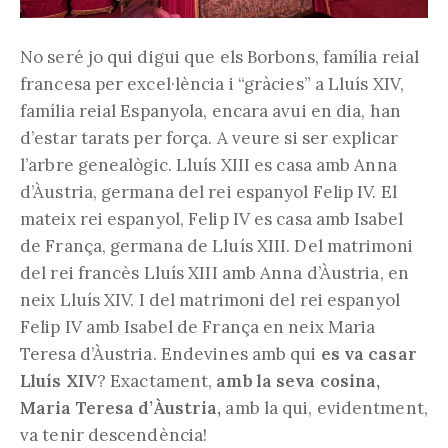
No seré jo qui digui que els Borbons, família reial
francesa per excel·lència i “gràcies” a Lluís XIV,
família reial Espanyola, encara avui en dia, han
d’estar tarats per força. A veure si ser explicar
l’arbre genealògic. Lluís XIII es casa amb Anna
d’Àustria, germana del rei espanyol Felip IV. El
mateix rei espanyol, Felip IV es casa amb Isabel
de França, germana de Lluís XIII. Del matrimoni
del rei francès Lluís XIII amb Anna d’Àustria, en
neix Lluís XIV. I del matrimoni del rei espanyol
Felip IV amb Isabel de França en neix Maria
Teresa d’Àustria. Endevines amb qui
es va casar
Lluís XIV
? Exactament,
amb la seva cosina,
Maria Teresa d’Àustria,
amb la qui, evidentment,
va tenir descendència!