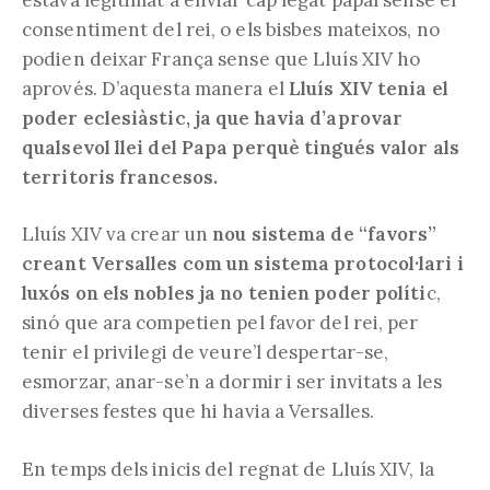
consentiment del rei, o els bisbes mateixos, no
podien deixar França sense que Lluís XIV ho
aprovés. D’aquesta manera el
Lluís XIV tenia el
poder eclesiàstic, ja que havia d’aprovar
qualsevol llei del Papa perquè tingués valor als
territoris francesos.
Lluís XIV va crear un
nou sistema de “favors”
creant Versalles com un sistema protocol·lari i
luxós on els nobles ja no tenien poder políti
c,
sinó que ara competien pel favor del rei, per
tenir el privilegi de veure’l despertar-se,
esmorzar, anar-se’n a dormir i ser invitats a les
diverses festes que hi havia a Versalles.
En temps dels inicis del regnat de Lluís XIV, la