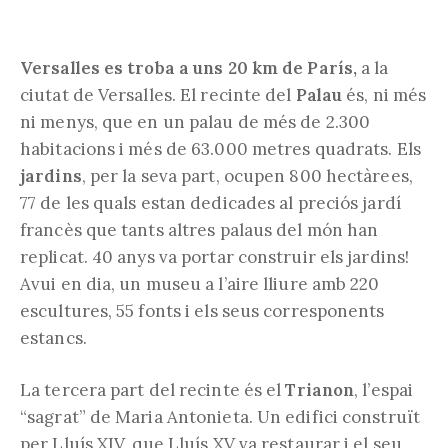
Versalles es troba a uns 20 km de París,
a la
ciutat de Versalles. El recinte del
Palau
és, ni més
ni menys, que en un palau de més de 2.300
habitacions i més de 63.000 metres quadrats. Els
jardins
, per la seva part, ocupen 800 hectàrees,
77 de les quals estan dedicades al preciós jardí
francès que tants altres palaus del món han
replicat. 40 anys va portar construir els jardins!
Avui en dia, un museu a l’aire lliure amb 220
escultures, 55 fonts i els seus corresponents
estancs.
La tercera part del recinte és el
Trianon
, l’espai
“sagrat” de Maria Antonieta. Un edifici construït
per Lluís XIV, que Lluís XV va restaurar i el seu