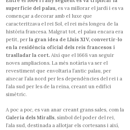
Entre el 1664 i l’any següent es va triplicar la
superfície del palau,
es va millorar el jardí i es va
començar a decorar amb el luxe que
caracteritzava el rei Sol, el rei més longeu de la
història francesa. Malgrat tot, el palau encara era
petit, per
la gran idea de Lluís XIV, convertir-lo
en la residència oficial dels reis francesos i
traslladar la cort.
Així que el 1668 van seguir
noves ampliacions. La més notària va ser el
revestiment que envoltaria l’antic palau, per
aixecar l’ala nord per les dependències del rei i a
l’ala sud per les de la reina, creant un edifici
simètric.
A poc a poc, es van anar creant grans sales, com la
Galeria dels Miralls
, símbol del poder del rei,
l’ala sud, destinada a allotjar els cortesans i així,