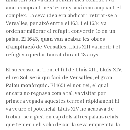
anar comprant més terreny, així com ampliant el
complex. La seva idea era abdicar i retirar-se a
Versalles, per això entre el 1631 i el 1634 va
ordenar millorar el refugi i convertir-lo en un
palau.
El 1643, quan van acabar les obres
d’ampliació de Versalles,
Lluís XIII va morir i el
refugi va quedar tancat durant 18 anys.
El successor al tron, el fill de Lluís XIII,
Lluís XIV,
el rei Sol, serà qui faci de Versalles, el gran
Palau monàrquic.
El 1651 el nou rei, el qual
encara no regnava com a tal, va visitar per
primera vegada aquestes terres i ràpidament hi
va veure el potencial. Lluís XIV no acabava de
trobar-se a gust en cap dels altres palaus reials
que tenien i ell volia deixar la seva empremta, la