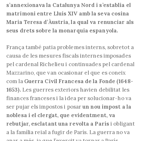
s’annexionava la Catalunya Nord i s’establia el
matrimoni entre Lluís XIV amb la seva cosina
Maria Teresa d’Àustria, la qual va renunciar als
seus drets sobre la monarquia espanyola.
França també patia problemes interns, sobretot a
causa de les mesures fiscals internes imposades
pel cardenal Richelieu i continuades pel cardenal
Mazzarino, que van ocasionar el que es coneix
com la
Guerra Civil Francesa de la Fonde (1648-
1653).
Les guerres exteriors havien debilitat les
finances franceses i la idea per solucionar-ho va
ser pujar els impostos i posar
un nou impost a la
noblesa i el clergat, que evidentment, va
rebutjar, esclatant una revolta a París
i obligant
a la família reial a fugir de París. La guerra no va
anar a més, ja que l’exercit va tornar a París,