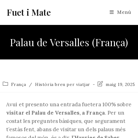
Vés
Fuet i Mate
al
Menú
contingut
Palau de Versalles (França)
Categoria
Última
França
/
Història breu per viatjar
maig 19, 2025
de
modificació
l'entrada:
de
l'entrada:
Avui et presento una entrada fuetera 100% sobre
visitar el Palau de Versalles, a França
. Per un
costat les preguntes bàsiques, que segurament
t’estàs fent, abans de visitar un dels palaus més
famosos del món, és a dir,
l’Hauries de Saber