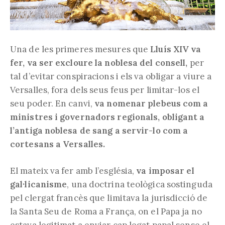
Una de les primeres mesures que
Lluís XIV va
fer, va ser excloure la noblesa del consell,
per
tal d’evitar conspiracions i els va obligar a viure a
Versalles, fora dels seus feus per limitar-los el
seu poder. En canvi,
va nomenar plebeus com a
ministres i governadors regionals, obligant a
l’antiga noblesa de sang a servir-lo com a
cortesans a Versalles.
El mateix va fer amb l’església,
va imposar el
gal·licanisme
, una doctrina teològica sostinguda
pel clergat francès que limitava la jurisdicció de
la Santa Seu de Roma a França, on el Papa ja no
estava legitimat a enviar cap legat papal sense el