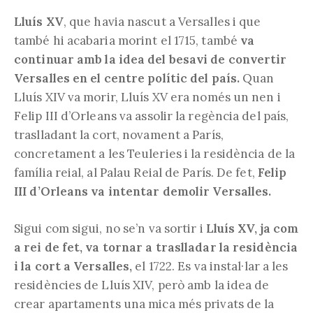
Lluís XV
, que havia nascut a Versalles i que
també hi acabaria morint el 1715, també
va
continuar amb la idea del besavi de convertir
Versalles en el centre polític del país.
Quan
Lluís XIV va morir, Lluís XV era només un nen i
Felip III d’Orleans va assolir la regència del país,
traslladant la cort, novament a París,
concretament a les Teuleries i la residència de la
família reial, al Palau Reial de París. De fet,
Felip
III d’Orleans va intentar demolir Versalles.
Sigui com sigui, no se’n va sortir i
Lluís XV, ja com
a rei de fet, va tornar a traslladar la residència
i la cort a Versalles,
el 1722. Es va instal·lar a les
residències de Lluís XIV, però amb la idea de
crear apartaments una mica més privats de la