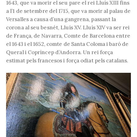
1643, que va morir el seu pare el rei Lluís XIII fins
a l’1 de setembre del 1715, que va morir al palau de
Versalles a causa d’una gangrena, passant la
corona al seu besnét, Lluís XV. Lluís XIV va ser rei
de França, de Navarra, Comte de Barcelona entre
el 1643 i el 1652, comte de Santa Coloma i baró de
Queral i Copríncep d’Andorra. Un rei força
estimat pels francesos i força odiat pels catalans.