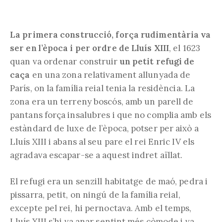
La primera construcció, força rudimentària va
ser en l’època i per ordre de Lluís XIII
, el 1623
quan va ordenar construir
un petit refugi de
caça
en una zona relativament allunyada de
París, on la família reial tenia la residència. La
zona era un terreny boscós, amb un parell de
pantans força insalubres i que no complia amb els
estàndard de luxe de l’època, potser per això a
Lluís XIII i abans al seu pare el rei Enric IV els
agradava escapar-se a aquest indret aïllat.
El refugi era un senzill habitatge de maó, pedra i
pissarra, petit, on ningú de la família reial,
excepte pel rei, hi pernoctava. Amb el temps,
Lluís XIII s’hi va anar sentint més còmode i va