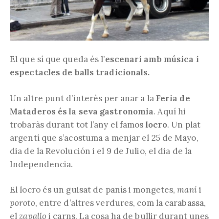
El que sí que queda és l’
escenari amb música i
espectacles de balls tradicionals.
Un altre punt d’interès per anar a la
Feria de
Mataderos és la seva gastronomia
. Aquí hi
trobaràs durant tot l’any el famos
locro
. Un plat
argentí que s’acostuma a menjar el 25 de Mayo,
dia de la Revolución i el 9 de Julio, el dia de la
Independencia.
El locro és un guisat de panís i mongetes,
maní
i
poroto
, entre d’altres verdures, com la carabassa,
el
zapallo
i carns. La cosa ha de bullir durant unes