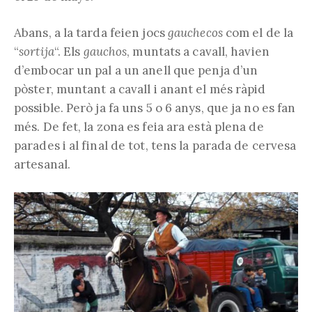
Abans, a la tarda feien jocs
gauchecos
com el de la
“
sortija
“. Els
gauchos
, muntats a cavall, havien
d’embocar un pal a un anell que penja d’un
pòster, muntant a cavall i anant el més ràpid
possible. Però ja fa uns 5 o 6 anys, que ja no es fan
més. De fet, la zona es feia ara està plena de
parades i al final de tot, tens la parada de cervesa
artesanal.