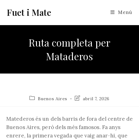
Vés
Fuet i Mate
al
Menú
contingut
Ruta completa per
Mataderos
Categoria
Última
Buenos Aires
abril 7, 2026
de
modificació
l'entrada:
de
l'entrada:
Matederos és un dels barris de fora del centre de
Buenos Aires, però dels més famosos. Fa anys
enrere, la primera vegada que vaig anar-hi, que