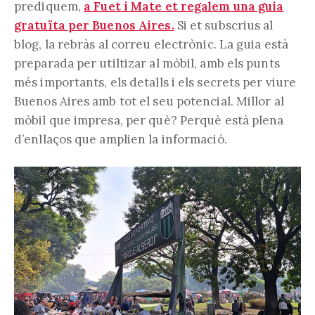
prediquem,
a Fuet i Mate et regalem una guia
gratuïta per Buenos Aires.
Si et subscrius al
blog, la rebràs al correu electrònic. La guia està
preparada per utiltizar al mòbil, amb els punts
més importants, els detalls i els secrets per viure
Buenos Aires amb tot el seu potencial. Millor al
mòbil que impresa, per què? Perquè està plena
d’enllaços que amplien la informació.