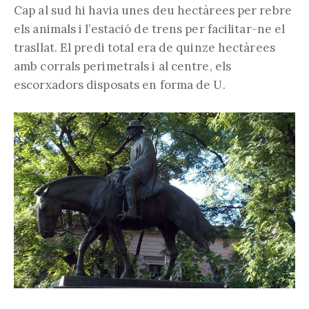
Cap al sud hi havia unes deu hectàrees per rebre
els animals i l’estació de trens per facilitar-ne el
trasllat. El predi total era de quinze hectàrees
amb corrals perimetrals i al centre, els
escorxadors disposats en forma de U.