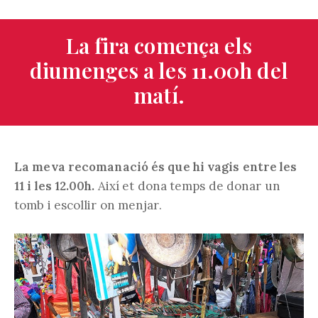
La fira comença els
diumenges a les 11.00h del
matí.
La meva recomanació és que hi vagis entre les
11 i les 12.00h.
Així et dona temps de donar un
tomb i escollir on menjar.