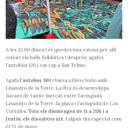
A les 13.00 dines i et quedes una estona per allí
veient els balls folklòrics i després, agafes
l’autobús 126 i vas cap a San Telmo.
Agafa
l’autobus 180
i baixa a Directorio amb
Lisandro de la Torre. La fira és desenvolupa
davant de l’antic mercat entre l’avinguda
Lisandro de la Torre, la plaça i l’avinguda de Los
Corrales.
Tots els diumenges de 11 a 20h i a
l’estiu, els dissabtes nit.
I algun dia especial com
el 25 de mayo.