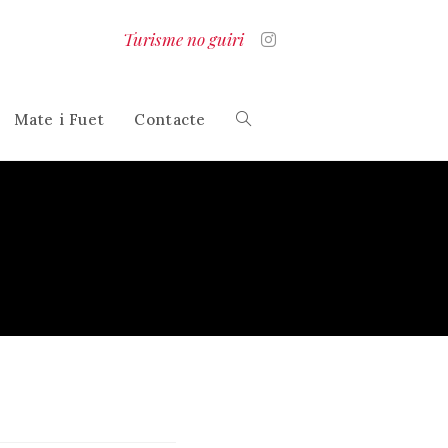
Turisme no guiri
Mate i Fuet
Contacte
Alterna
la
cerca
al
lloc