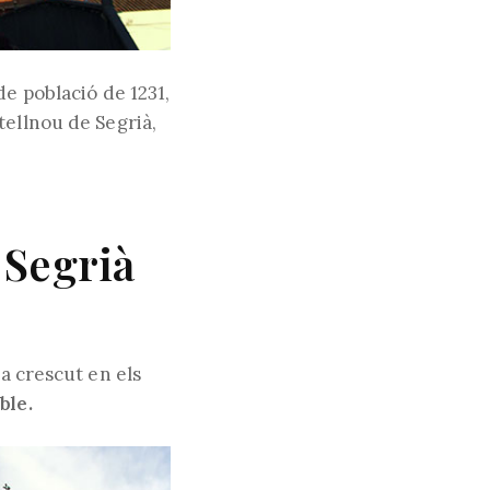
de població de 1231,
tellnou de Segrià,
 Segrià
ha crescut en els
ble.