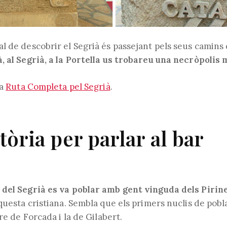
l de descobrir el Segrià és passejant pels seus camins 
, al Segrià, a la Portella us trobareu una necròpolis 
la
Ruta Completa pel Segrià
.
tòria per parlar al bar
del Segrià es va poblar amb gent vinguda dels Pirin
questa cristiana. Sembla que els primers nuclis de pobl
re de Forcada i la de Gilabert.