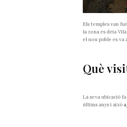
Els temples van fun
la zona es deia Vil
el nou poble es va
Què visi
La seva ubicació fa
últims anys i això
a