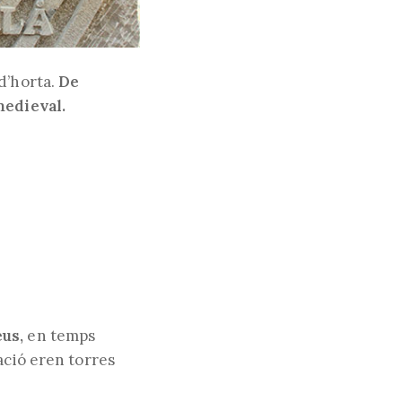
d’horta.
De
medieval.
eus,
en temps
ació eren torres