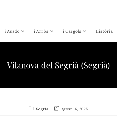
i Asado
i Arròs
i Cargols
Història
Vilanova del Segrià (Segrià)
Categoria
Última
Segrià
agost 16, 2025
de
modificació