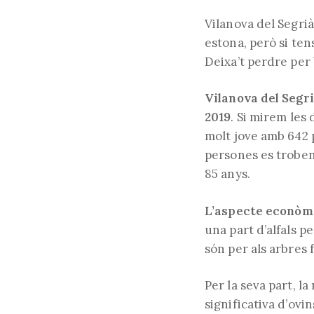
Vilanova del Segrià 
estona, però si ten
Deixa’t perdre per 
Vilanova del Segri
2019
. Si mirem les
molt jove amb 642 p
persones es troben 
85 anys.
L’aspecte econòmic
una part d’alfals pe
són per als arbres 
Per la seva part, l
significativa d’ovin