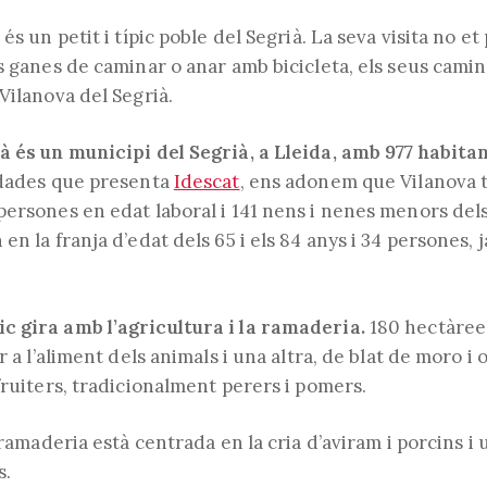
l'entrada:
de
l'entrada:
és un petit i típic poble del Segrià. La seva visita no e
s ganes de caminar o anar amb bicicleta, els seus cami
Vilanova del Segrià.
à és un municipi del Segrià, a Lleida, amb 977 habita
 dades que presenta
Idescat
, ens adonem que Vilanova 
ersones en edat laboral i 141 nens i nenes menors dels
en la franja d’edat dels 65 i els 84 anys i 34 persones, 
 gira amb l’agricultura i la ramaderia.
180 hectàrees
r a l’aliment dels animals i una altra, de blat de moro i 
fruiters, tradicionalment perers i pomers.
a ramaderia està centrada en la cria d’aviram i porcins i 
s.