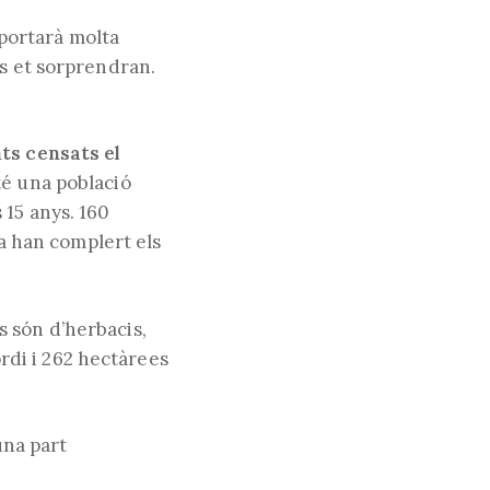
t portarà molta
ns et sorprendran.
web
nts censats el
té una població
 15 anys. 160
ja han complert els
 són d’herbacis,
ordi i 262 hectàrees
una part