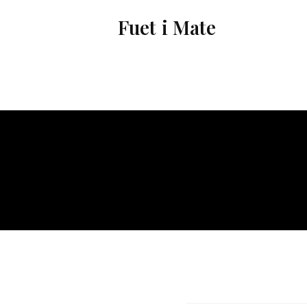
Vés
Fuet i Mate
al
contingut