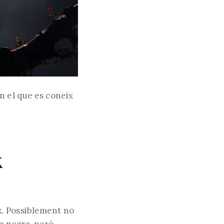
n el que es coneix
k
k. Possiblement no