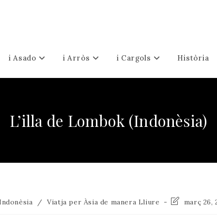
i Asado
i Arròs
i Cargols
Història
L’illa de Lombok (Indonèsia)
egoria
Última
Indonèsia
/
Viatja per Àsia de manera Lliure
març 26, 
modificació