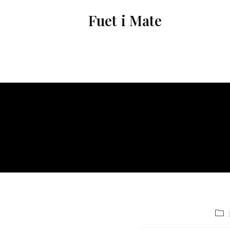
Vés
Fuet i Mate
al
contingut
Cat
de