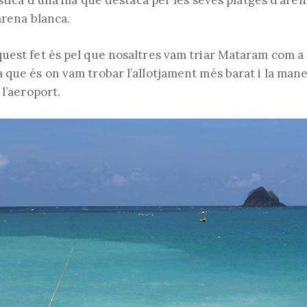
stica d’una illa que destaca per les seves platges d’are
arena blanca.
uest fet és pel que nosaltres vam triar Mataram com a
 que és on vam trobar l’allotjament més barat i la man
 l’aeroport.