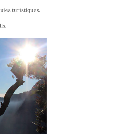
guies turístiques.
web
ls.