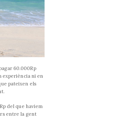
 pagar 60.000Rp
em experiència ni en
que pateixen els
nt.
00Rp del que haviem
rs entre la gent