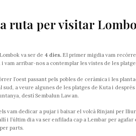
a ruta per visitar Lomb
 Lombok va ser de
4 dies.
El primer migdia vam recórre
i vam arribar-nos a contemplar les vistes de les platg
órrer l’oest passant pels pobles de ceràmica i les planta
 sud, a veure algunes de les platges de Kuta i després 
untanya, destí Sembalun Lawan.
els vam dedicar a pujar i baixar el volcà Rinjani per lliu
lí i l’últim dia va ser enfilada cap a Lembar per agafar el 
per parts.