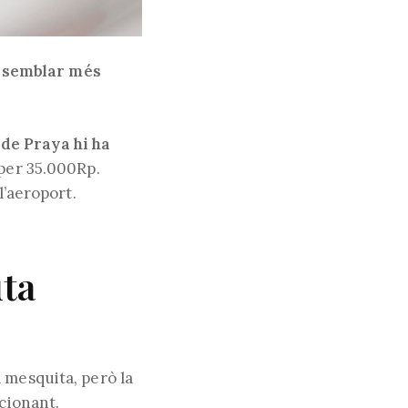
va semblar més
de Praya hi ha
 per 35.000Rp.
l’aeroport.
uta
 mesquita, però la
cionant.