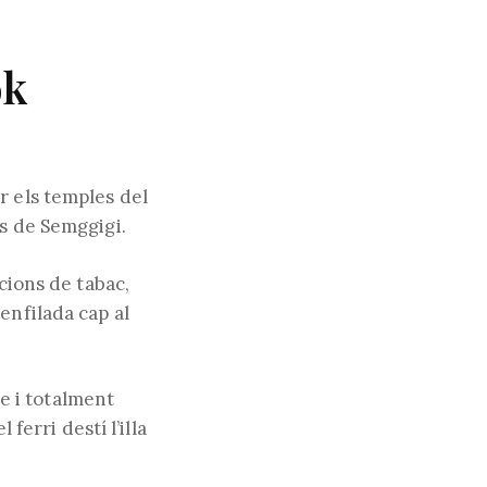
ok
r els temples del
es de Semggigi.
cions de tabac,
enfilada cap al
re i totalment
ferri destí l’illa