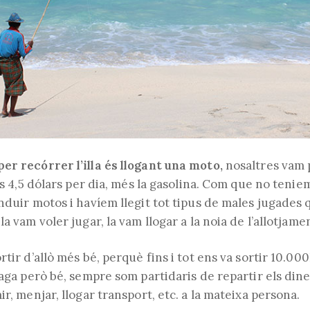
er recórrer l’illa és llogant una moto,
nosaltres vam
uns 4,5 dólars per dia, més la gasolina. Com que no teni
nduir motos i havíem llegit tot tipus de males jugades 
a vam voler jugar, la vam llogar a la noia de l’allotjame
rtir d’allò més bé, perquè fins i tot ens va sortir 10.0
paga però bé, sempre som partidaris de repartir els dine
ir, menjar, llogar transport, etc. a la mateixa persona.