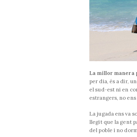
La millor manera p
per dia, és a dir, 
el sud-est ni en co
estrangers, no ens l
La jugada ens va so
llegit que la gent 
del poble i no dorm