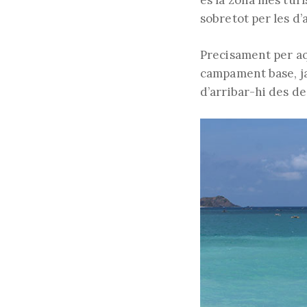
és la zona més turí
sobretot per les d’
Precisament per aq
campament base, ja
d’arribar-hi des de