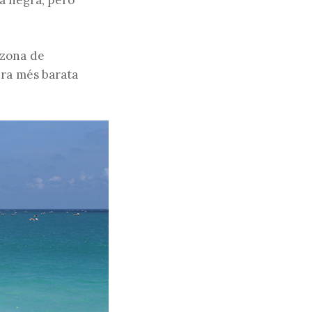
na negra, però
 zona de
era més barata