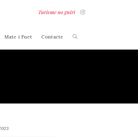
Turisme no guiri
Mate i Fuet
Contacte
Alterna
la
cerca
al
2023
lloc