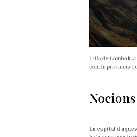
L’illa de
Lombok
, 
com la província d
Nocions
La capital d’aque