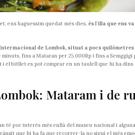
 fet, ens haguessim quedat més dies,
és l’illa que ens 
 Intermacional de Lombok, situat a pocs quilòmetres 
0 minuts, fins a Mataran per 25.000Rp i fins a Semggigi
i el bitllet es pot comprar en un taulell que hi ha dins 
Lombok: Mataram i de r
an té poc interès més enllà del museu nacional i alguna
rànsit que hi ha fa que recorrer-la no sigui el més emo