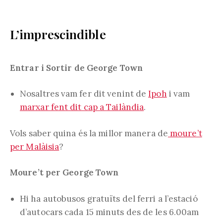
L’imprescindible
Entrar i Sortir de George Town
Nosaltres vam fer dit venint de
Ipoh
i vam
marxar fent dit cap a Tailàndia
.
Vols saber quina és la millor manera de
moure’t
per Malàisia
?
Moure’t per George Town
Hi ha autobusos gratuïts del ferri a l’estació
d’autocars cada 15 minuts des de les 6.00am