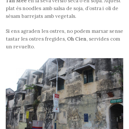
Tan Mee
en la seva versió seca o en sopa. Aquest
plat és noodles amb salsa de soja, d’ostra i oli de
sèsam barrejats amb vegetals.
Si ens agraden les ostres, no podem marxar sense
tastar les ostres fregides,
Oh Cien
, servides com
un revuelto.