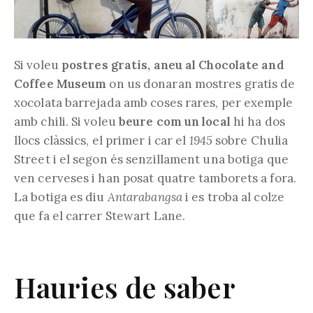
Si voleu
postres gratis, aneu al Chocolate and
Coffee Museum
on us donaran mostres gratis de
xocolata barrejada amb coses rares, per exemple
amb chili. Si voleu
beure com un local
hi ha dos
llocs clàssics, el primer i car el
1945
sobre Chulia
Street i el segon és senzillament una botiga que
ven cerveses i han posat quatre tamborets a fora.
La botiga es diu
Antarabangsa
i es troba al colze
que fa el carrer Stewart Lane.
Hauries de saber