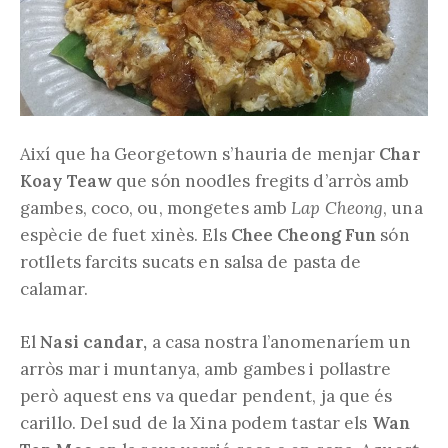
Així que ha Georgetown s’hauria de menjar
Char
Koay Teaw
que són noodles fregits d’arròs amb
gambes, coco, ou, mongetes amb
Lap Cheong
, una
espècie de fuet xinès. Els
Chee Cheong Fun
són
rotllets farcits sucats en salsa de pasta de
calamar.
El
Nasi candar,
a casa nostra l’anomenaríem un
arròs mar i muntanya, amb gambes i pollastre
però aquest ens va quedar pendent, ja que és
carillo. Del sud de la Xina podem tastar els
Wan