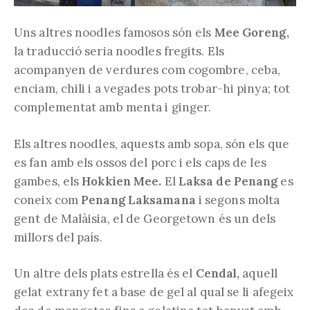
Uns altres noodles famosos són els
Mee Goreng,
la traducció seria noodles fregits. Els
acompanyen de verdures com cogombre, ceba,
enciam, chili i a vegades pots trobar-hi pinya; tot
complementat amb menta i ginger.
Els altres noodles, aquests amb sopa, són els que
es fan amb els ossos del porc i els caps de les
gambes, els
Hokkien Mee.
El
Laksa de Penang
es
coneix com
Penang Laksamana
i segons molta
gent de Malàisia, el de Georgetown és un dels
millors del país.
Un altre dels plats estrella és el
Cendal,
aquell
gelat extrany fet a base de gel al qual se li afegeix