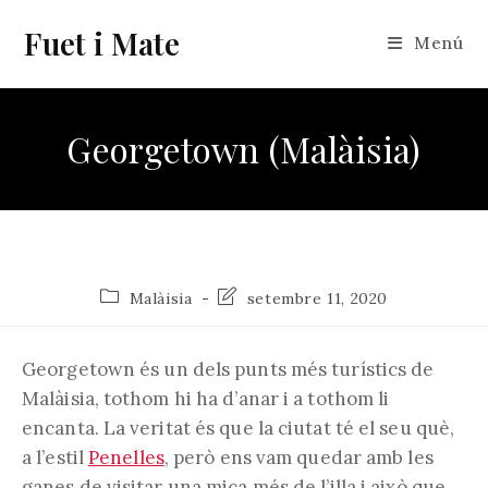
Vés
Fuet i Mate
al
Menú
contingut
Georgetown (Malàisia)
Categoria
Última
Malàisia
setembre 11, 2020
de
modificació
l'entrada:
de
l'entrada:
Georgetown és un dels punts més turístics de
Malàisia, tothom hi ha d’anar i a tothom li
encanta. La veritat és que la ciutat té el seu què,
a l’estil
Penelles
, però ens vam quedar amb les
ganes de visitar una mica més de l’illa i això que