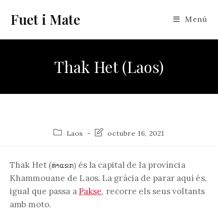
Vés
Fuet i Mate
al
Menú
contingut
Thak Het (Laos)
Categoria
Última
Laos
octubre 16, 2021
de
modificació
l'entrada:
de
l'entrada:
Thak Het (
és la capital de la província
ທ່າແຂກ)
Khammouane de Laos. La gràcia de parar aquí és,
igual que passa a
Pakse
, recorre els seus voltants
amb moto.