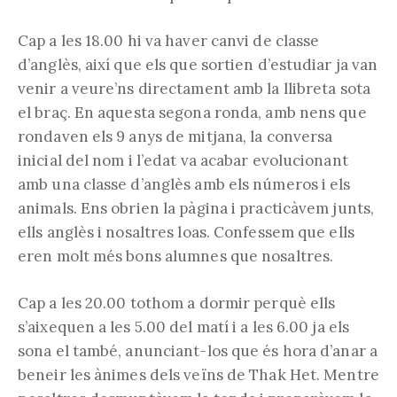
Cap a les 18.00 hi va haver canvi de classe
d’anglès, així que els que sortien d’estudiar ja van
venir a veure’ns directament amb la llibreta sota
el braç. En aquesta segona ronda, amb nens que
rondaven els 9 anys de mitjana, la conversa
inicial del nom i l’edat va acabar evolucionant
amb una classe d’anglès amb els números i els
animals. Ens obrien la pàgina i practicàvem junts,
ells anglès i nosaltres loas. Confessem que ells
eren molt més bons alumnes que nosaltres.
Cap a les 20.00 tothom a dormir perquè ells
s’aixequen a les 5.00 del matí i a les 6.00 ja els
sona el també, anunciant-los que és hora d’anar a
beneir les ànimes dels veïns de Thak Het. Mentre