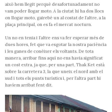
això hem llegit perquè desafortunadament no
vam poder llogar moto. A la ciutat hi ha dos llocs
on llogar moto, gairebé un al costat de l’altre, a la
plaça principal, on es fa el mercat nocturn.
Un no en tenia i l’altre ens va fer esperar més de
dues hores, fet que va esgotar la nostra paciència
i les ganes de conèixer els voltants. De tota
manera, arribar fins aquí no ens havia significat
un cost extra, ja que, per una part, Thak Ket està
sobre la carretera 3, la que uneix el nord amb el
sud i tots els punts turístics i, per l’altra part hi
havíem arribat fent dit.