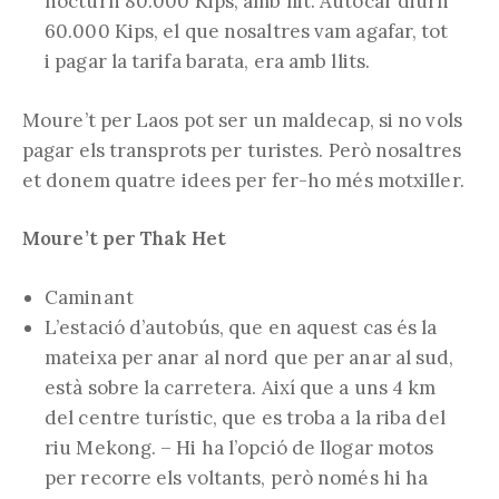
nocturn 80.000 Kips, amb llit. Autocar diürn
60.000 Kips, el que nosaltres vam agafar, tot
i pagar la tarifa barata, era amb llits.
Moure’t per Laos pot ser un maldecap, si no vols
pagar els transprots per turistes. Però nosaltres
et donem quatre idees per fer-ho més motxiller.
Moure’t per Thak Het
Caminant
L’estació d’autobús, que en aquest cas és la
mateixa per anar al nord que per anar al sud,
està sobre la carretera. Així que a uns 4 km
del centre turístic, que es troba a la riba del
riu Mekong. – Hi ha l’opció de llogar motos
per recorre els voltants, però només hi ha