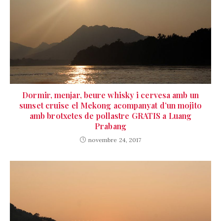
Dormir, menjar, beure whisky i cervesa amb un
sunset cruise el Mekong acompanyat d’un mojito
amb brotxetes de pollastre GRATIS a Luang
Prabang
novembre 24, 2017