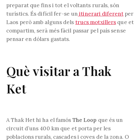
preparat que fins i tot el voltants rurals, són
turístics. És difícil fer-se un
itinerari diferent
per
Laos però amb alguns dels
trucs motxillers
que et
compartim, serà més fàcil passar pel país sense
pensar en dólars gastats.
Què visitar a Thak
Ket
A Thak Het hi ha el famós
The Loop
que és un
circuit d’uns 400 km que et porta per les
poblacions rurals, cascades i coves de la zona. O