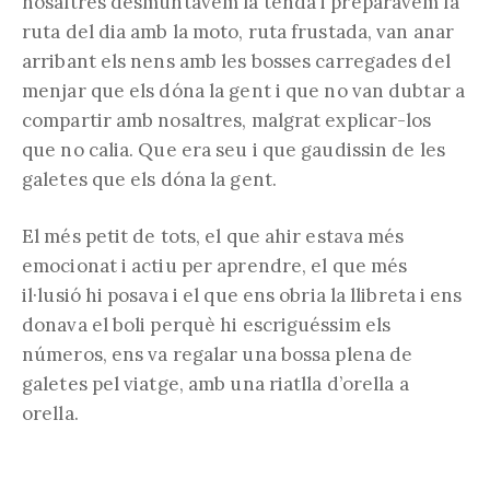
nosaltres desmuntàvem la tenda i preparàvem la
ruta del dia amb la moto, ruta frustada, van anar
arribant els nens amb les bosses carregades del
menjar que els dóna la gent i que no van dubtar a
compartir amb nosaltres, malgrat explicar-los
que no calia. Que era seu i que gaudissin de les
galetes que els dóna la gent.
El més petit de tots, el que ahir estava més
emocionat i actiu per aprendre, el que més
il·lusió hi posava i el que ens obria la llibreta i ens
donava el boli perquè hi escriguéssim els
números, ens va regalar una bossa plena de
galetes pel viatge, amb una riatlla d’orella a
orella.