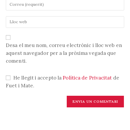
Introduïu
nom
la
o
vostra
nom
Introduïu
adreça
d'usuari
l'URL
electrònica
per
de
per
comentar
la
comentar
vostra
Desa el meu nom, correu electrònic i lloc web en
web
aquest navegador per a la pròxima vegada que
(opcional)
comenti.
He llegit i accepto la
Política de Privacitat
de
Fuet i Mate.