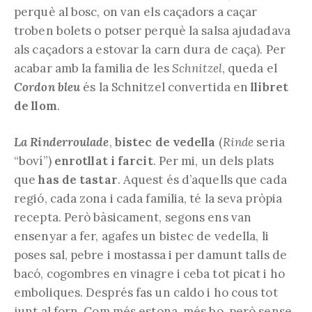
perquè al bosc, on van els caçadors a caçar
troben bolets o potser perquè la salsa ajudadava
als caçadors a estovar la carn dura de caça). Per
acabar amb la familia de les
Schnitzel
, queda el
Cordon bleu
és la Schnitzel convertida en
llibret
de llom
.
La Rinderroulade
,
bistec de vedella
(
Rinde
seria
“boví”)
enrotllat i farcit
. Per mi, un dels plats
que
has de tastar
. Aquest és d’aquells que cada
regió, cada zona i cada família, té la seva pròpia
recepta. Però bàsicament, segons ens van
ensenyar a fer, agafes un bistec de vedella, li
poses sal, pebre i mostassa i per damunt talls de
bacó, cogombres en vinagre i ceba tot picat i ho
emboliques. Després fas un caldo i ho cous tot
junt al forn. Com més estona, més bo, però sense