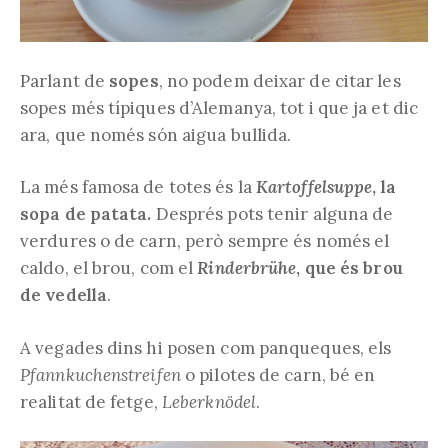
Parlant de
sopes
, no podem deixar de citar les
sopes més típiques d’Alemanya, tot i que ja et dic
ara, que només són aigua bullida.
La més famosa de totes és la
Kartoffelsuppe
, la
sopa de patata.
Després pots tenir alguna de
verdures o de carn, però sempre és només el
caldo, el brou, com el
Rinderbrühe
, que és brou
de vedella
.
A vegades dins hi posen com panqueques, els
Pfannkuchenstreifen
o pilotes de carn, bé en
realitat de fetge,
Leberknödel
.