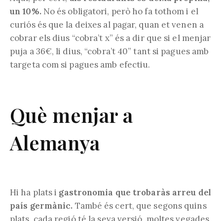
un 10%.
No és obligatori, però ho fa tothom i el
curiós és que la deixes al pagar, quan et venen a
cobrar els dius “cobra’t x” és a dir que si el menjar
puja a 36€, li dius, “cobra’t 40” tant si pagues amb
targeta com si pagues amb efectiu.
Què menjar a
Alemanya
Hi ha plats i
gastronomia que trobaràs arreu del
país germànic.
També és cert, que segons quins
plats, cada regió té la seva versió, moltes vegades