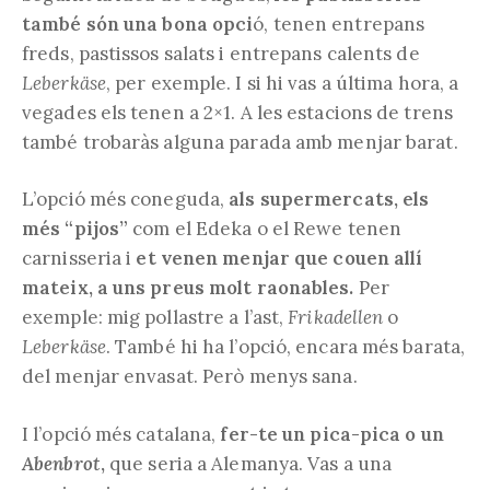
també són una bona opci
ó, tenen entrepans
freds, pastissos salats i entrepans calents de
Leberkäse
, per exemple. I si hi vas a última hora, a
vegades els tenen a 2×1. A les estacions de trens
també trobaràs alguna parada amb menjar barat.
L’opció més coneguda,
als supermercats, els
més “pijos”
com el Edeka o el Rewe tenen
carnisseria i
et venen menjar que couen allí
mateix, a uns preus molt raonables.
Per
exemple: mig pollastre a l’ast,
Frikadellen
o
Leberkäse
. També hi ha l’opció, encara més barata,
del menjar envasat. Però menys sana.
I l’opció més catalana,
fer-te un pica-pica o un
Abenbrot
,
que seria a Alemanya. Vas a una