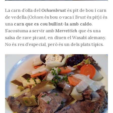
La carn d’olla del
Ochsenbrust
és pit de bou i carn
de vedella (
Ochsen
és bou o vaca i
Brust
és pit) i és
una
carn que es cou bullint-la amb caldo
.
S’acostuma a servir amb
Merrettich
que és una
salsa de rave picant, en diuen el Wasabi alemany.
No és res d’especial, però és un dels plats típics.