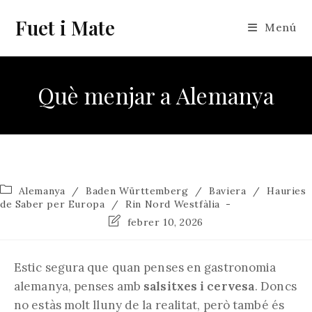
Vés
Fuet i Mate
al
Menú
contingut
Què menjar a Alemanya
Categoria
Alemanya
/
Baden Württemberg
/
Baviera
/
Hauries
de
de Saber per Europa
/
Rin Nord Westfàlia
l'entrada:
Última
febrer 10, 2026
modificació
de
l'entrada:
Estic segura que quan penses en gastronomia
alemanya, penses amb
salsitxes i cervesa
. Doncs
no estàs molt lluny de la realitat, però també és