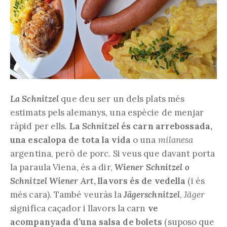
La Schnitzel
que deu ser un dels plats més
estimats pels alemanys, una espècie de menjar
ràpid per ells.
La
Schnitzel
és carn arrebossada,
una escalopa de tota la vida
o una
milanesa
argentina, però de porc. Si veus que davant porta
la paraula Viena, és a dir,
Wiener Schnitzel o
Schnitzel Wiener Art
, llavors és de vedella
(i és
més cara). També veuràs la
Jägerschnitzel
,
Jäger
significa caçador i llavors la carn
ve
acompanyada d’una salsa de bolets
(suposo que