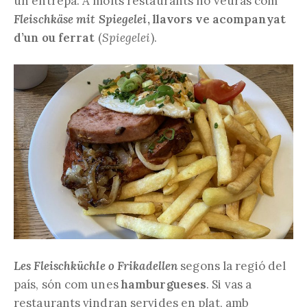
un entrepà. A molts restaurants ho veuràs com
Fleischkäse mit Spiegelei
, llavors ve acompanyat
d’un ou ferrat
(
Spiegelei
).
Les Fleischküchle o Frikadellen
segons la regió del
país, són com unes
hamburgueses
. Si vas a
restaurants vindran servides en plat, amb