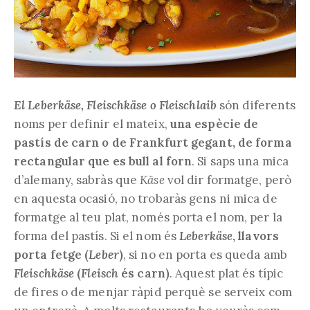
El Leberkäse, Fleischkäse o Fleischlaib
són diferents
noms per definir el mateix,
una espècie de
pastís de carn o de Frankfurt gegant, de forma
rectangular que es bull al forn
. Si saps una mica
d’alemany, sabràs que
Käse
vol dir formatge, però
en aquesta ocasió, no trobaràs gens ni mica de
formatge al teu plat, només porta el nom, per la
forma del pastís. Si el nom és
Leberkäse
, llavors
porta fetge (
Leber
)
, si no en porta es queda amb
Fleischkäse
(
Fleisch
és carn)
. Aquest plat és típic
de fires o de menjar ràpid perquè se serveix com