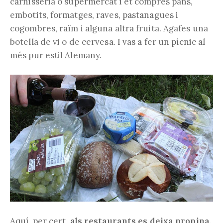
carnisseria o supermercat i et compres pans,
embotits, formatges, raves, pastanagues i
cogombres, raïm i alguna altra fruita. Agafes una
botella de vi o de cervesa. I vas a fer un pícnic al
més pur estil Alemany.
Aquí, per cert,
als restaurants es deixa propina,