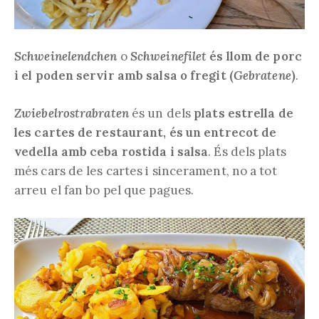
Schweinelendchen
o
Schweinefilet
és llom de porc
i el poden servir amb salsa o fregit (
Gebratene
)
.
Zwiebelrostrabraten
és un dels
plats estrella de
les cartes de restaurant, és un entrecot de
vedella amb ceba rostida i salsa
. És dels plats
més cars de les cartes i sincerament, no a tot
arreu el fan bo pel que pagues.