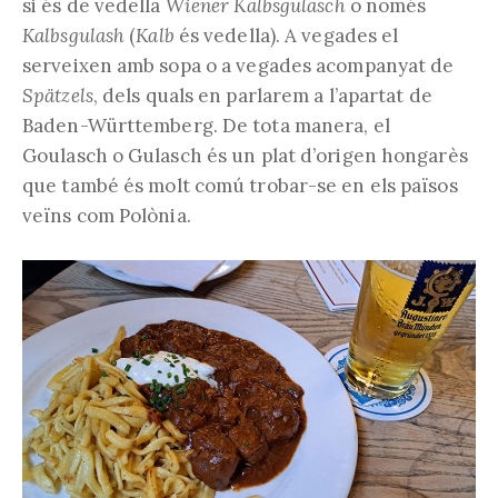
si és de vedella
Wiener Kalbsgulasch
o només
Kalbsgulash
(
Kalb
és vedella). A vegades el
serveixen amb sopa o a vegades acompanyat de
Spätzels
, dels quals en parlarem a l’apartat de
Baden-Württemberg. De tota manera, el
Goulasch o Gulasch és un plat d’origen hongarès
que també és molt comú trobar-se en els països
veïns com Polònia.